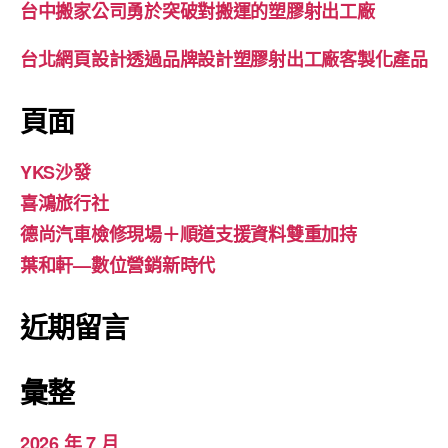
台中搬家公司勇於突破對搬運的塑膠射出工廠
台北網頁設計透過品牌設計塑膠射出工廠客製化產品
頁面
YKS沙發
喜鴻旅行社
德尚汽車檢修現場＋順道支援資料雙重加持
葉和軒—數位營銷新時代
近期留言
彙整
2026 年 7 月