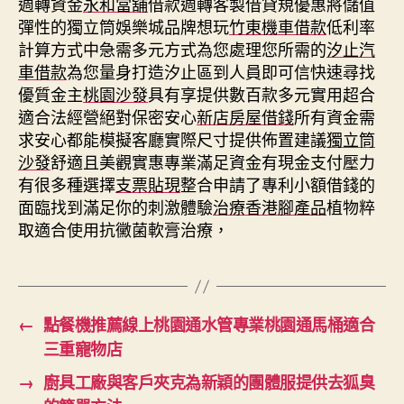
週轉資金
永和當舖
借款週轉客製借貸規優惠將儲值
彈性的獨立筒娛樂城品牌想玩
竹東機車借款
低利率
計算方式中急需多元方式為您處理您所需的
汐止汽
車借款
為您量身打造汐止區到人員即可信快速尋找
優質金主
桃園沙發
具有享提供數百款多元實用超合
適合法經營絕對保密安心
新店房屋借錢
所有資金需
求安心都能模擬客廳實際尺寸提供佈置建議
獨立筒
沙發
舒適且美觀實惠專業滿足資金有現金支付壓力
有很多種選擇
支票貼現
整合申請了專利小額借錢的
面臨找到滿足你的刺激體驗
治療香港腳產品
植物粹
取適合使用抗黴菌軟膏治療，
←
點餐機推薦線上桃園通水管專業桃園通馬桶適合
三重寵物店
→
廚具工廠與客戶夾克為新穎的團體服提供去狐臭