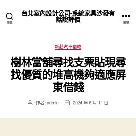
台北室內設計公司-系統家具沙發有
話說評價
搜尋
選單
分
新莊汽車借款
類
樹林當舖尋找支票貼現尋
找優質的堆高機夠適應屏
東借錢
作者:
admin
2024 年 6 月 11 日
文
文
章
章
作
發
者
佈
日