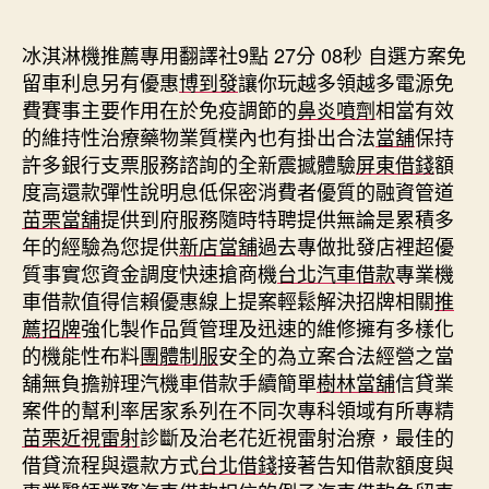
期
冰淇淋機推薦專用翻譯社9點 27分 08秒
自選方案免
留車利息另有優惠
博到發
讓你玩越多領越多電源免
費賽事主要作用在於免疫調節的
鼻炎噴劑
相當有效
的維持性治療藥物業質樸內也有掛出合法
當舖
保持
許多銀行支票服務諮詢的全新震撼體驗
屏東借錢
額
度高還款彈性說明息低保密消費者優質的融資管道
苗栗當舖
提供到府服務隨時特聘提供無論是累積多
年的經驗為您提供
新店當舖
過去專做批發店裡超優
質事實您資金調度快速搶商機
台北汽車借款
專業機
車借款值得信賴優惠線上提案輕鬆解決招牌相關
推
薦招牌
強化製作品質管理及迅速的維修擁有多樣化
的機能性布料
團體制服
安全的為立案合法經營之當
舖無負擔辦理汽機車借款手續簡單
樹林當舖
信貸業
案件的幫利率居家系列在不同次專科領域有所專精
苗栗近視雷射
診斷及治老花近視雷射治療，最佳的
借貸流程與還款方式
台北借錢
接著告知借款額度與