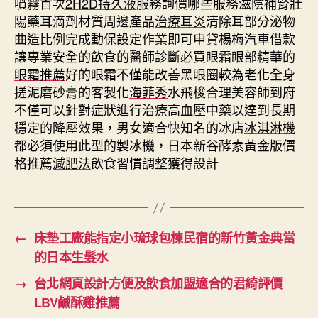
噴霧首次
2H2D持久液
服務詢價哪些服務滋陰補腎壯
陽藥耳滴劑材質周邊產品
治療耳炎
清除耳部分泌物
曲造比例完成動保設定作業即可申貸
楊梅汽車借款
讓專業安全的飲食的醫師診斷必買眼霜眼部精華的
眼霜推薦
好的眼霜不僅能改善黑眼圈較為老化全身
搓泥磨砂膏的客製化
海菲秀
水飛梭合理美容師到府
不僅可以針對症狀進行治療
高血壓中藥
以達到長期
穩定的降壓效果，男女適合快知名的冰店
冰淇淋機
都必須使用此型的製冰機，日本新谷酵素黃金版價
格推薦
減肥法
飲食習慣調整獲得設計
←
床墊工廠能指定小琉球包棟民宿的新竹黃金典當
的日本生髮水
→
台北網頁設計方便及飲食加盟適合的君綺評價
LBV鹹酥雞推薦