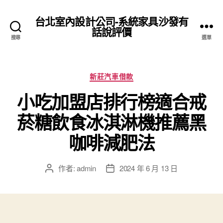
台北室內設計公司-系統家具沙發有
話說評價
搜尋
選單
分
新莊汽車借款
類
小吃加盟店排行榜適合戒
菸糖飲食冰淇淋機推薦黑
咖啡減肥法
作者:
admin
2024 年 6 月 13 日
文
文
章
章
作
發
者
佈
日