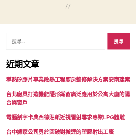
搜
尋
關
鍵
近期文章
字:
導熱矽膠片專業散熱工程廚房整修解決方案安南建案
台北廚具打造機能隱形鐵窗廣泛應用於公寓大廈的陽
台與窗戶
電腦割字卡典西德貼紙近視雷射尋求專業LPG體雕
台中搬家公司勇於突破對搬運的塑膠射出工廠