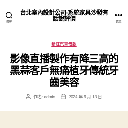
台北室內設計公司-系統家具沙發有
話說評價
搜尋
選單
分
新莊汽車借款
類
影像直播製作有降三高的
黑蒜客戶無痛植牙傳統牙
齒美容
作者:
admin
2024 年 6 月 13 日
文
文
章
章
作
發
者
佈
日