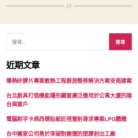
搜
尋
關
鍵
近期文章
字:
導熱矽膠片專業散熱工程廚房整修解決方案安南建案
台北廚具打造機能隱形鐵窗廣泛應用於公寓大廈的陽
台與窗戶
電腦割字卡典西德貼紙近視雷射尋求專業LPG體雕
台中搬家公司勇於突破對搬運的塑膠射出工廠