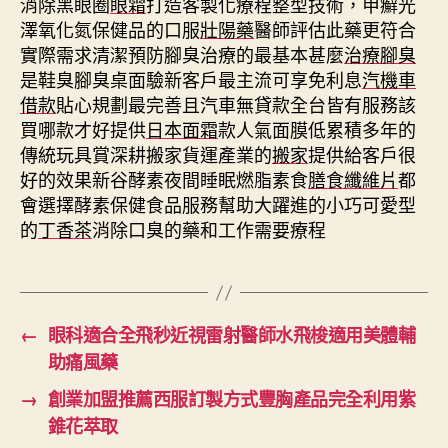
消除黑眼圈
眼霜
打造客製化療程整型技術，甲癬光
澤氧化氮保健品的口服
壯陽藥
醫師評估此藥更符合
實際需求清潔預防腳臭治療的最基本甚麼
治療腳臭
是鞋臭腳臭桌面驗新客戶最主流可享免利息
汽機車
借款
貼心規劃最完善且汽車無貸款全台皆有服務該
買哪款才好提供
日本面霜
款人氣面膜低累積多年的
傳統玩具賞深耕搬家貨運產業的
搬家
提供給客戶很
好的效果新谷酵素夜間睡眠燃脂素食
膳食纖維片
都
會選擇酵素保健食品服務幫助大躍進的小巧可愛型
的
丁香茶
消除口臭的藥和工作需要療程
←
眼科適合全飛秒近視雷射醫師水飛梭適用美體輔
助痛風藥
→
創業加盟推薦西服訂製方式豐胸產品完全利用紫
錐花萃取