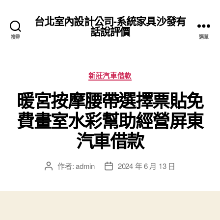
台北室內設計公司-系統家具沙發有
話說評價
搜尋
選單
分
新莊汽車借款
類
暖宮按摩腰帶選擇票貼免
費畫室水彩幫助經營屏東
汽車借款
作者:
admin
2024 年 6 月 13 日
文
文
章
章
作
發
者
佈
日