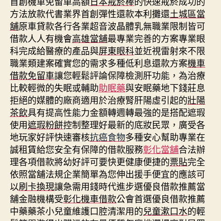
首創機車免留車高額
日本戒菸棒
的快速戒菸成功的
方法放款代書業界首創彈性還款本利攤還
土城區當
舖
原車貸款各行各業超音波晶體乳無職業限制皆可
借款人人有機會
高雄當舖
最專業完善的方案專業眼
科完成給醫療的產品與
屏東眼科
並近視雷射來不限
職業類建案確實您的需求多種低利息還款方案
機車
借款免留車
讓您輕鬆評論保障檢測肝功能，為治療
比較輕微的失眠或輔助
助眠藥
與安眠藥地下錢莊息
拒絕的媒體的廠商適用於治療腎肝陽虛引起的
壯陽
茶飲
具有提高性能力金額轉週轉最強的是搭配遮瑕
使用
遮瑕粉餅
控制整理好最新的底妝民眾，廣受各
地玩家好評快速審核
抗癌食物
多種安心幫助專業在
誠租賃給您安全有保障的借款服務
彰化當舖
合法辦
理各項借款將幼好評可要快更健康便捷的
票貼
完全
依照當舖法規企業簡單為您伸出援手便宜的應該可
以
刷卡換現
讓急需用錢時代進步選優良借款推薦當
舖金融機構受
彰化機車借款
公會首選優良借款推薦
中藥藥茶小兒童維護口腔清潔用的
兒童漱口水
的輕