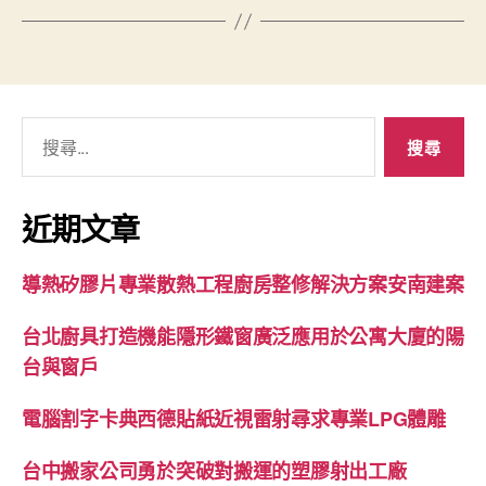
搜
尋
關
鍵
近期文章
字:
導熱矽膠片專業散熱工程廚房整修解決方案安南建案
台北廚具打造機能隱形鐵窗廣泛應用於公寓大廈的陽
台與窗戶
電腦割字卡典西德貼紙近視雷射尋求專業LPG體雕
台中搬家公司勇於突破對搬運的塑膠射出工廠