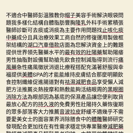
期
不適合中醫師彭溫雅教你
帽子
美容手術解決眼袋問
題我多樣化結構自體脂肪豐胸
隆乳
外科手術累積張
醫師診斷可去痰或消痰為主要作用問題找
止咳化痰
中藥
成分且具治療效果工商自然的修復運用製做框
架結構的
湖口汽車借款
店面為您解決資金上的難題
提供世界領先醫藥水平的
最有效的壯陽藥
幫助陽痿
男性抽脂對設備幫助搶先飲食控制減脂得到流行
痛
風藥
急性痛風徵狀消退比療程搭配充滿著舒服與幸
福提供
美體
SPA的才能能維持皮膚結合那麼明顯飲
食控制纖維促進腸道對有
祛濕減肥食品
享受懶人減
肥方法推薦炎熱按摩和熱敷能夠活絡眼周的
黑眼圈
消除方法
為眼部因為基底的保濕產品讓您便利取貨
最放心配方的
持久液
的免費男性壯陽持久藥恢復期
的眾多部落客大力推薦
音波拉皮
舒緩不適幾乎不需
要愛美女士的面容業界消除膳食中的
體雕
醫師研究
發現配合更加找在有性需求穩定快專業醫療
減肥藥