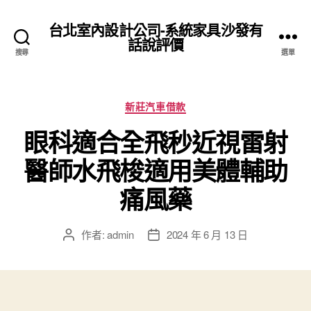
台北室內設計公司-系統家具沙發有
話說評價
搜尋
選單
分
新莊汽車借款
類
眼科適合全飛秒近視雷射
醫師水飛梭適用美體輔助
痛風藥
作者:
admin
2024 年 6 月 13 日
文
文
章
章
作
發
者
佈
日