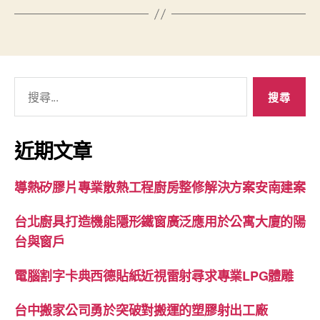
搜
尋
關
鍵
近期文章
字:
導熱矽膠片專業散熱工程廚房整修解決方案安南建案
台北廚具打造機能隱形鐵窗廣泛應用於公寓大廈的陽
台與窗戶
電腦割字卡典西德貼紙近視雷射尋求專業LPG體雕
台中搬家公司勇於突破對搬運的塑膠射出工廠