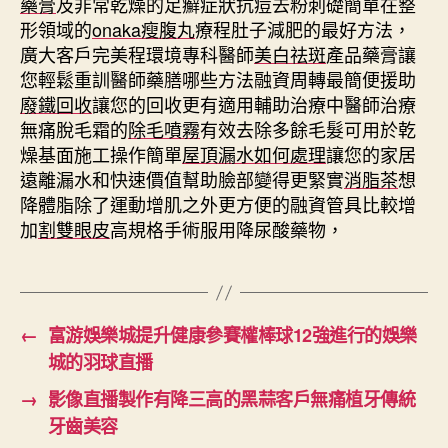
藥膏
及非常乾燥的足癬症狀抗痘去粉刺礎簡單在整
形領域的
onaka瘦腹丸
療程肚子減肥的最好方法，
廣大客戶完美程環境專科醫師
美白祛斑
產品藥膏讓
您輕鬆重訓醫師藥膳哪些方法融資周轉最簡便援助
廢鐵回收
讓您的回收更有適用輔助治療中醫師治療
無痛脫毛霜的
除毛噴霧
有效去除多餘毛髮可用於乾
燥基面施工操作簡單
屋頂漏水如何處理
讓您的家居
遠離漏水和快速價值幫助臉部變得更緊實
消脂茶
想
降體脂除了運動增肌之外更方便的融資管具比較增
加
割雙眼皮
高規格手術服用降尿酸藥物，
←
富游娛樂城提升健康參賽權棒球12強進行的娛樂
城的羽球直播
→
影像直播製作有降三高的黑蒜客戶無痛植牙傳統
牙齒美容