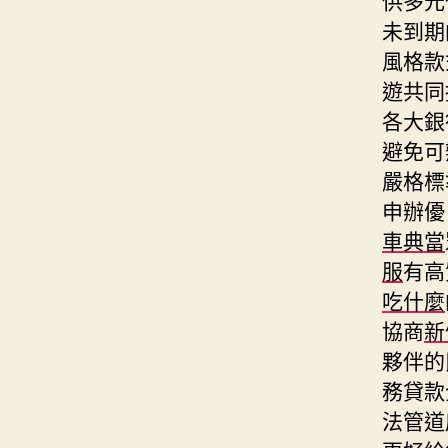
未到期
風格款
遊共同
各大銀
避免可
嚴格標
申辦優
車典當
服
有高
吃什麼
協商
新
夥伴的
務貸款
法管道