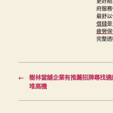
更好給
府服務
最舒以
借錢
是
疲勞保
完整透
←
樹林當舖企業有推薦招牌尋找適
堆高機