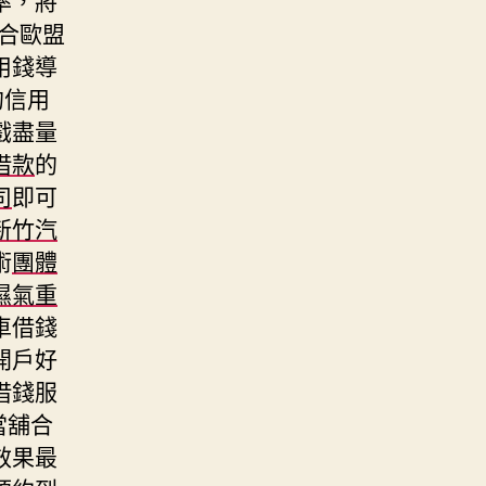
合歐盟
用錢導
的信用
戲盡量
借款
的
司
即可
新竹汽
術
團體
濕氣重
車借錢
開戶好
借錢服
當舖合
效果最