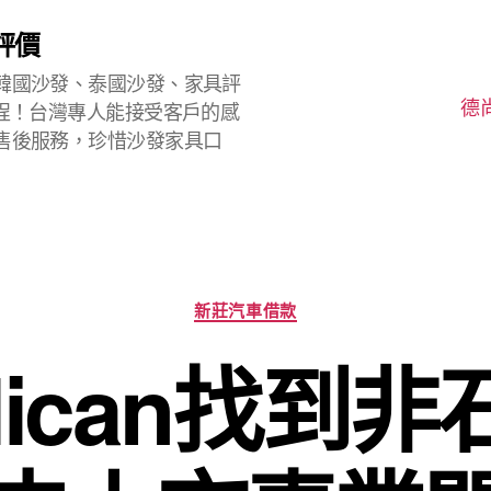
評價
韓國沙發、泰國沙發、家具評
德
程！台灣專人能接受客戶的感
售後服務，珍惜沙發家具口
分
新莊汽車借款
類
lican找到