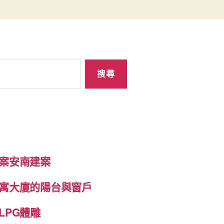
案安南建案
寓大廈的陽台與窗戶
LPG體雕