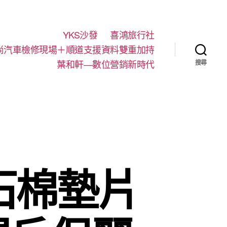
YKS沙發
喜鴻旅行社
尚汽車檢修現場＋順道支援資料雙重加持
葉和軒—數位營銷新時代
搜尋
非石棉墊片