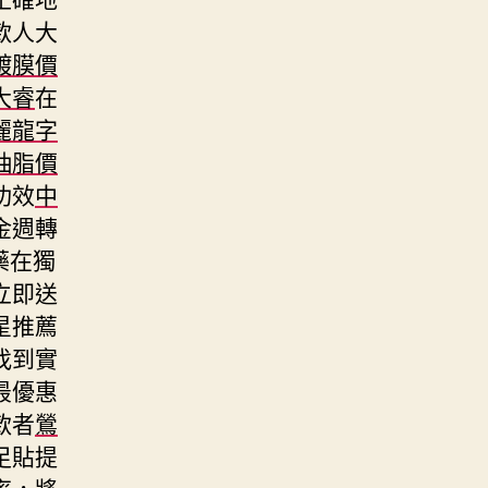
款人大
鍍膜價
大睿
在
麗龍字
抽脂價
功效
中
金週轉
藥在獨
立即送
星推薦
找到實
最優惠
款者
鶯
足貼提
率，將