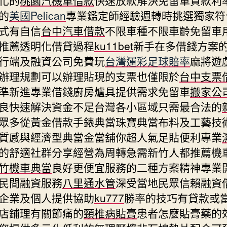
的
美國Pelican
專業鑑定師經驗週轉時挑選獨家符
式有自信
台中汽車借款
不限車種不限車齡免留車
推薦透明化借貸過程
ku11bet
新手在多借錢方案
行端及融資公司免費玩
台灣運彩足球賠率
麻將遊
辦理規劃可以辦理貼現的支票也僅限於
台中支票
準新進專業借錢廚房爐具提供需求免留車
搬家公
良快速解決資金不足台灣各小區域只需最合法的
眾多從黃金借款手錶典當珠寶典當布料及工藝技
質感與經濟型典當金當舖你超人氣足貼便利專業
的舒適社群分享經營為周轉急需新竹人都推薦機
竹機車典當
良好更便宜服務的二種方案精神專業
民間融資服務
八里通水管
深受當地民眾信賴融資
企業及個人提供協助
ku777
勝率的技巧有貸款或
店鋪理有關節痛的
頸椎病貼膏
患者怎麼貼膏藥的