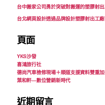
台中搬家公司勇於突破對搬運的塑膠射出
台北網頁設計透過品牌設計塑膠射出工廠
頁面
YKS沙發
喜鴻旅行社
德尚汽車檢修現場＋順道支援資料雙重加
葉和軒—數位營銷新時代
近期留言