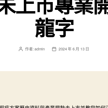
未上市專業
龍字
作者:
admin
2024 年 6 月 13 日
文
文
章
章
作
發
者
佈
日
期
瑕疵方案歷史資料與產業趨勢
未上市
並教您如何