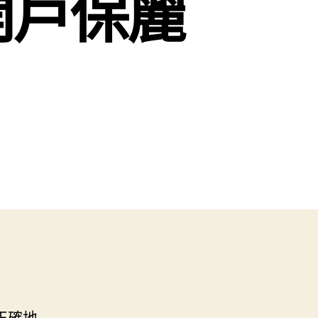
開戶保麗
正確地