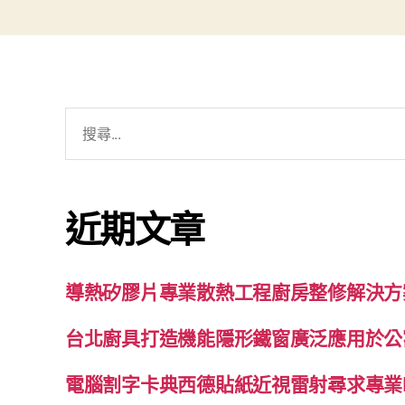
搜
尋
關
鍵
近期文章
字:
導熱矽膠片專業散熱工程廚房整修解決方
台北廚具打造機能隱形鐵窗廣泛應用於公
電腦割字卡典西德貼紙近視雷射尋求專業