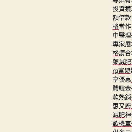
投資獲
額借款
格
當作
中醫理
專家展
格
請合
藥減肥
rg富遊
享優惠
體驗金
款熱銷
惠又
廚
減肥
神
歌機車
供多元