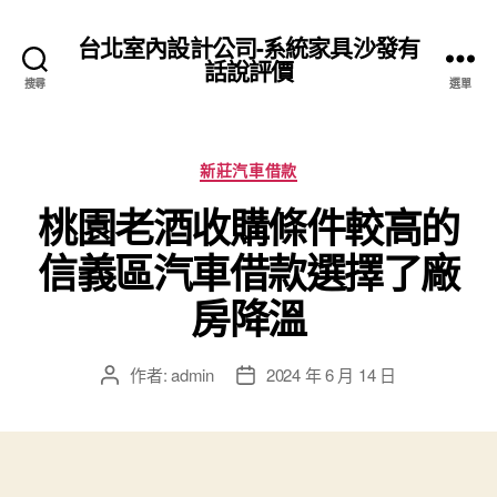
台北室內設計公司-系統家具沙發有
話說評價
搜尋
選單
分
新莊汽車借款
類
桃園老酒收購條件較高的
信義區汽車借款選擇了廠
房降溫
作者:
admin
2024 年 6 月 14 日
文
文
章
章
作
發
者
佈
日