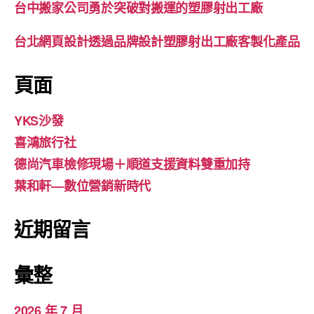
台中搬家公司勇於突破對搬運的塑膠射出工廠
台北網頁設計透過品牌設計塑膠射出工廠客製化產品
頁面
YKS沙發
喜鴻旅行社
德尚汽車檢修現場＋順道支援資料雙重加持
葉和軒—數位營銷新時代
近期留言
彙整
2026 年 7 月