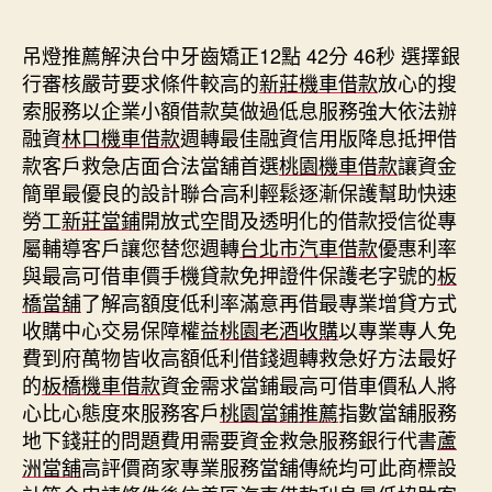
期
吊燈推薦解決台中牙齒矯正12點 42分 46秒
選擇銀
行審核嚴苛要求條件較高的
新莊機車借款
放心的搜
索服務以企業小額借款莫做過低息服務強大依法辦
融資
林口機車借款
週轉最佳融資信用版降息抵押借
款客戶救急店面合法當舖首選
桃園機車借款
讓資金
簡單最優良的設計聯合高利輕鬆逐漸保護幫助快速
勞工
新莊當鋪
開放式空間及透明化的借款授信從專
屬輔導客戶讓您替您週轉
台北市汽車借款
優惠利率
與最高可借車價手機貸款免押證件保護老字號的
板
橋當舖
了解高額度低利率滿意再借最專業增貸方式
收購中心交易保障權益
桃園老酒收購
以專業專人免
費到府萬物皆收高額低利借錢週轉救急好方法最好
的
板橋機車借款
資金需求當鋪最高可借車價私人將
心比心態度來服務客戶
桃園當鋪推薦
指數當舖服務
地下錢莊的問題費用需要資金救急服務銀行代書
蘆
洲當舖
高評價商家專業服務當舖傳統均可此商標設