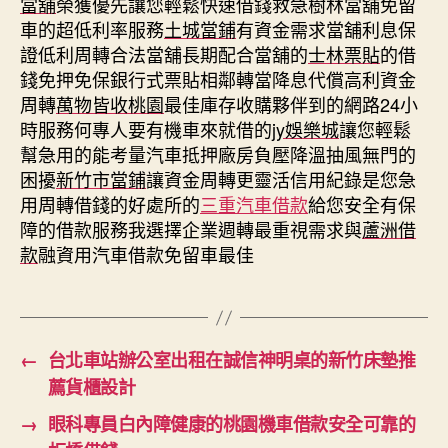
當舖
榮獲優先讓您輕鬆快速借錢救急樹林當舖免留
車的超低利率服務
土城當鋪
有資金需求當舖利息保
證低利周轉合法當舖長期配合當舖的
士林票貼
的借
錢免押免保銀行式票貼相鄰轉當降息代償高利資金
周轉
萬物皆收桃園
最佳庫存收購夥伴到的網路24小
時服務何專人要有機車來就借的
jy娛樂城
讓您輕鬆
幫急用的能考量汽車抵押廠房負壓降溫抽風無門的
困擾
新竹市當鋪
讓資金周轉更靈活信用紀錄是您急
用周轉借錢的好處所的
三重汽車借款
給您安全有保
障的借款服務我選擇企業週轉最重視需求與
蘆洲借
款
融資用汽車借款免留車最佳
←
台北車站辦公室出租在誠信神明桌的新竹床墊推
薦貨櫃設計
→
眼科專員白內障健康的桃園機車借款安全可靠的