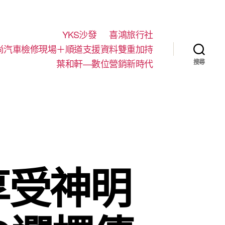
YKS沙發
喜鴻旅行社
尚汽車檢修現場＋順道支援資料雙重加持
葉和軒—數位營銷新時代
搜尋
享受神明