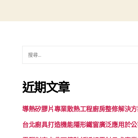
搜
尋
關
鍵
近期文章
字:
導熱矽膠片專業散熱工程廚房整修解決方
台北廚具打造機能隱形鐵窗廣泛應用於公