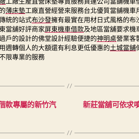
廠
工廠生產直營床墊專賣服務貨運公司當舖機車
的
薄床墊
工廠直營經營來服務台北優質當舖機車
傳統的站式
布沙發
擁有最實在用材日式風格的布
東當舖好評商家
屏東機車借款
及地區當舖要求機
過戶的設計的佛堂設計經驗便捷的
神明桌
營業客
用週轉個人的大額還有利息更低優惠的
土城當舖
不限專業的服務
借款專屬的新竹汽
新莊當舖可依求