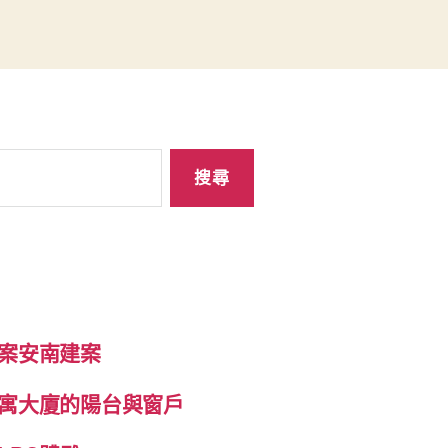
案安南建案
寓大廈的陽台與窗戶