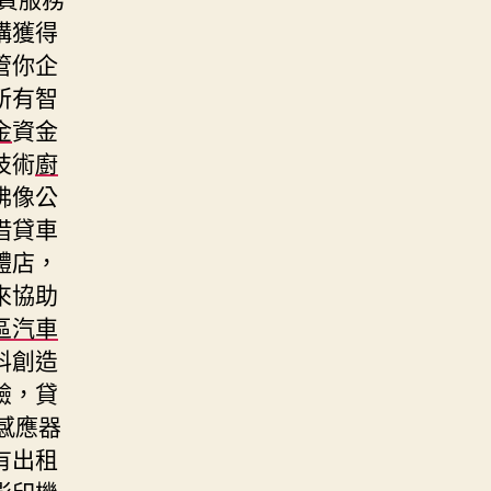
構獲得
管你企
所有智
金
資金
技術
廚
佛像公
借貸車
體店，
來協助
區汽車
料創造
驗，貸
感應器
有出租
影印機