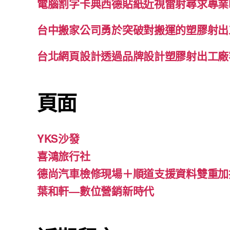
電腦割字卡典西德貼紙近視雷射尋求專業
台中搬家公司勇於突破對搬運的塑膠射出
台北網頁設計透過品牌設計塑膠射出工廠
頁面
YKS沙發
喜鴻旅行社
德尚汽車檢修現場＋順道支援資料雙重加
葉和軒—數位營銷新時代