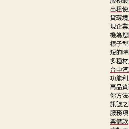
出租
使
貸環境
現企業
機為您
樣子型
短的時
多種材
台中汽
功能利
高品質
你方法
訊號之
服務項
票借款