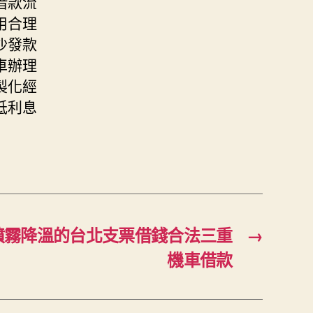
借款流
用合理
沙發款
車辦理
製化經
低利息
噴霧降溫的台北支票借錢合法三重
→
機車借款