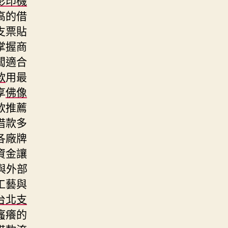
高的借
支票貼
掌握商
闆適合
款
用最
享
佛像
款推薦
借款多
各廠牌
資金讓
與外部
工藝與
台北支
瘙癢的