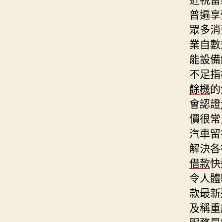
普遍享
眾多消
業自數
能設備
不足指
餘機
的
會認證
價很常
汽車留
解決各
借款
快
令人體
款最新
及稱重
服務最