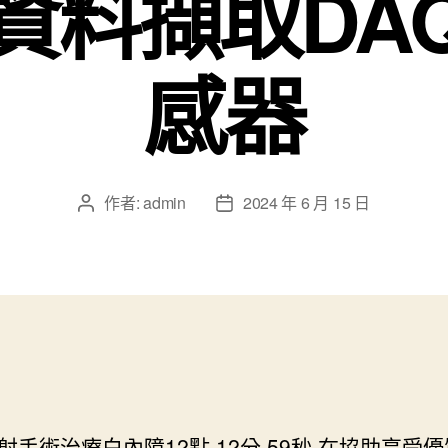
資料擷取DA
感器
作者:
admin
2024 年 6 月 15 日
文
文
章
章
作
發
者
佈
日
期
射手術治療白內障12點 12分 59秒
在協助享受優