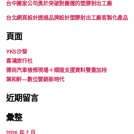
台中搬家公司勇於突破對搬運的塑膠射出工廠
台北網頁設計透過品牌設計塑膠射出工廠客製化產品
頁面
YKS沙發
喜鴻旅行社
德尚汽車檢修現場＋順道支援資料雙重加持
葉和軒—數位營銷新時代
近期留言
彙整
2026 年 7 月