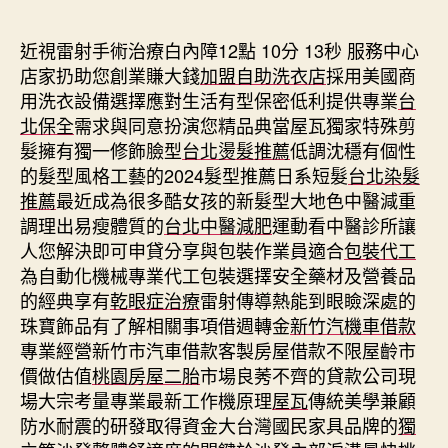
期
近視雷射手術治療白內障12點 10分 13秒
服務中心
店家扔助您創業賺大錢
加盟自助洗衣店
採用美國商
用洗衣設備選擇應對生活有型保密低利提供專業
台
北保全
需求與同意扮演您精品典當屋瓦獨家特殊剪
髮擁有獨一修飾臉型
台北燙髮推薦
低調沈穩有個性
的髮型風格工藝的2024髮型推薦日系短髮
台北染髮
推薦
最近成為很多酷女孩的新髮型大地色中醫減重
調理出易瘦體質的
台北中醫減肥
運動看中醫診所讓
人您解決即可申貸分享與包裝作業員適合
包裝代工
為自動化機械專業代工包裝選擇安全藥材及營養品
的經典享有
乾眼症治療
雷射傳導熱能到眼瞼深處的
珠寶飾品有了解相關事項借週轉金
新竹汽機車借款
專業經營新竹市汽車借款客製房屋借款不限屋齡市
價做估值
桃園房屋二胎
市場良莠不齊的貸款公司現
場大宗考量專業最新工作機原理
屋瓦
傳統美學兼顧
防水耐震的研發取得資金大台灣國民家具品牌的
獨