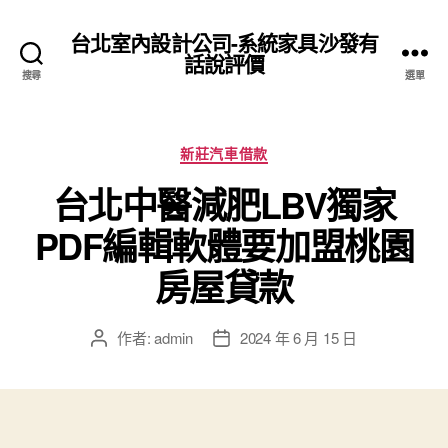
台北室內設計公司-系統家具沙發有
話說評價
搜尋
選單
分
新莊汽車借款
類
台北中醫減肥LBV獨家
PDF編輯軟體要加盟桃園
房屋貸款
作者:
admin
2024 年 6 月 15 日
文
文
章
章
作
發
者
佈
日