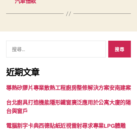
汽車借款
搜
尋
關
鍵
近期文章
字:
導熱矽膠片專業散熱工程廚房整修解決方案安南建案
台北廚具打造機能隱形鐵窗廣泛應用於公寓大廈的陽
台與窗戶
電腦割字卡典西德貼紙近視雷射尋求專業LPG體雕