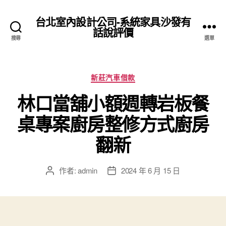
台北室內設計公司-系統家具沙發有
話說評價
搜尋
選單
分
新莊汽車借款
類
林口當舖小額週轉岩板餐
桌專案廚房整修方式廚房
翻新
作者:
admin
2024 年 6 月 15 日
文
文
章
章
作
發
者
佈
日