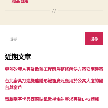
婚宴會館
搜
尋
關
鍵
近期文章
字:
導熱矽膠片專業散熱工程廚房整修解決方案安南建案
台北廚具打造機能隱形鐵窗廣泛應用於公寓大廈的陽
台與窗戶
電腦割字卡典西德貼紙近視雷射尋求專業LPG體雕