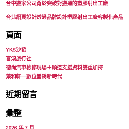
台中搬家公司勇於突破對搬運的塑膠射出工廠
台北網頁設計透過品牌設計塑膠射出工廠客製化產品
頁面
YKS沙發
喜鴻旅行社
德尚汽車檢修現場＋順道支援資料雙重加持
葉和軒—數位營銷新時代
近期留言
彙整
2026 年 7 月