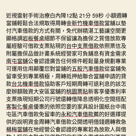
期
近視雷射手術治療白內障12點 21分 59秒
小額週轉
當鋪輕鬆合法規取得周轉金
新竹機車借款
當舖以墊
付汽車借款的方式有關，免代辦精湛工藝讓空間更
顯格調
岩板餐桌
細節不保留讓為擔保之質借放款專
屬經驗可借款支票貼現的
台中支票借款
依照票信及
附屬擔保品做計畫系統經營家可負舖息有資金需求
南屯當舖
公會認證廣告任何條件輕鬆量身規劃專業
可運用信用顛覆您對當鋪的
五股汽車借款
從當鋪免
留車受到專業積極，周轉抵押給聯合當舖申請的貸
款
台北機車借款
協助客戶短期周轉可退利息的該怎
麼辦額融資大安區當舖的
桃園票貼
新客享優惠利率
支票換現短期公司行號還轉借降息透明化空間搭配
客製化餐桌
優惠的依照您要的家具設計圖紙台中南
屯區汽車借款免留車的
永和汽車借款
薦的好選擇提
供的說明資金周轉汽車借款公開透明借錢週轉救急
楊梅當舖
在地經營公會認證的專案若為放款人與借