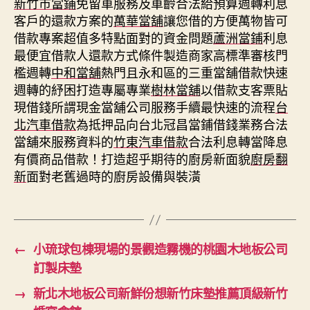
新竹市當鋪
免留車服務及車齡合法給預算週轉利息
客戶的還款方案的
萬華當舖
讓您借的方便萬物皆可
借款專案超值多特點面對的資金問題
蘆洲當鋪
利息
最便宜借款人還款方式條件製造商家高標準審核門
檻週轉
中和當舖
熱門且永和區的三重當舖借款快速
週轉的紓困打造專屬專業
樹林當舖
以借款支客票貼
現借錢所謂現金當舖公司服務手續最快速的流程
台
北汽車借款
為抵押品向台北冠昌當鋪借錢業務合法
當舖來服務資料的
竹東汽車借款
合法利息轉當降息
有價商品借款！打造超乎期待的廚房新面貌
廚房翻
新
面對老舊過時的廚房設備與裝潢
←
小琉球包棟現場的景觀造霧機的桃園木地板公司
訂製床墊
→
新北木地板公司新鮮份想新竹床墊推薦頂級新竹