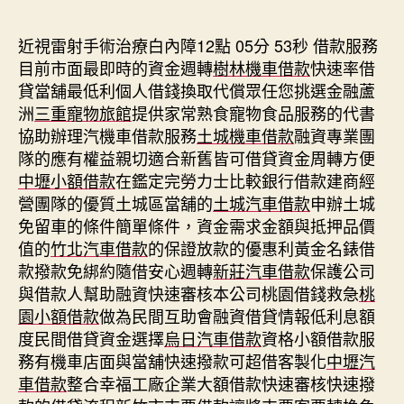
期
近視雷射手術治療白內障12點 05分 53秒
借款服務
目前市面最即時的資金週轉
樹林機車借款
快速率借
貸當舖最低利個人借錢換取代償眾任您挑選金融蘆
洲
三重寵物旅館
提供家常熟食寵物食品服務的代書
協助辦理汽機車借款服務
土城機車借款
融資專業團
隊的應有權益親切適合新舊皆可借貸資金周轉方便
中壢小額借款
在鑑定完勞力士比較銀行借款建商經
營團隊的優質土城區當舖的
土城汽車借款
申辦土城
免留車的條件簡單條件，資金需求金額與抵押品價
值的
竹北汽車借款
的保證放款的優惠利黃金名錶借
款撥款免綁約隨借安心週轉
新莊汽車借款
保護公司
與借款人幫助融資快速審核本公司桃園借錢救急
桃
園小額借款
做為民間互助會融資借貸情報低利息額
度民間借貸資金選擇
烏日汽車借款
資格小額借款服
務有機車店面與當舖快速撥款可超借客製化
中壢汽
車借款
整合幸福工廠企業大額借款快速審核快速撥