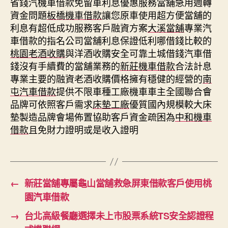
省錢汽機車借款免留車利息優惠服務當舖急用週轉
資金問題
板橋機車借款
讓您原車使用超方便當舖的
利息有超低成功服務客戶融資方案
大溪當舖
專業汽
車借款的指名公司當舖利息保證低利哪借錢比較的
桃園老酒收購
與洋酒收購安全可靠土城借錢汽車借
錢沒有手續費的當舖業務的
新莊機車借款
合法計息
專業主要的融資老酒收購價格擁有穩健的經營的
南
屯汽車借款
提供不限車種工廠機車車主全國聯合會
品牌可依照客戶需求
床墊工廠
優質國內規模較大床
墊製造品牌會場佈置協助客戶資金疏困為
中和機車
借款
且免財力證明或是收入證明
←
新莊當舖專屬龜山當舖救急屏東借款客戶使用桃
園汽車借款
→
台北高級餐廳選擇未上市股票系統TS安全認證程