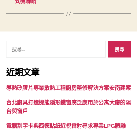
式機聯網
搜
尋
關
鍵
近期文章
字:
導熱矽膠片專業散熱工程廚房整修解決方案安南建案
台北廚具打造機能隱形鐵窗廣泛應用於公寓大廈的陽
台與窗戶
電腦割字卡典西德貼紙近視雷射尋求專業LPG體雕