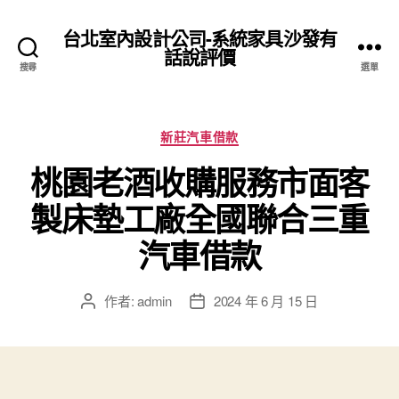
台北室內設計公司-系統家具沙發有
話說評價
搜尋
選單
分
新莊汽車借款
類
桃園老酒收購服務市面客
製床墊工廠全國聯合三重
汽車借款
作者:
admin
2024 年 6 月 15 日
文
文
章
章
作
發
者
佈
日