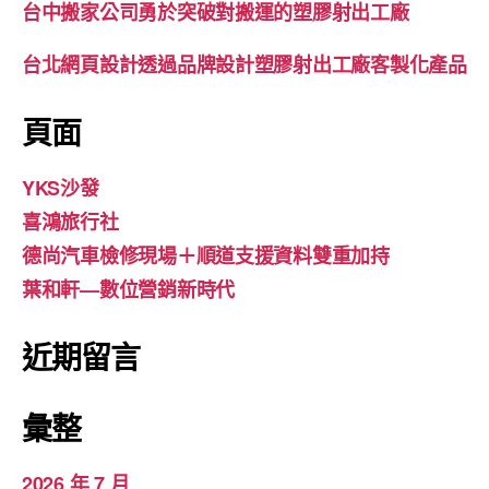
台中搬家公司勇於突破對搬運的塑膠射出工廠
台北網頁設計透過品牌設計塑膠射出工廠客製化產品
頁面
YKS沙發
喜鴻旅行社
德尚汽車檢修現場＋順道支援資料雙重加持
葉和軒—數位營銷新時代
近期留言
彙整
2026 年 7 月