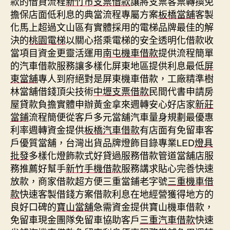
款的借貸流程
新竹市支票借款
讓將支票客票轉換免
擔保店面低利息的典當流程專屬方案
板橋當舖
客製
化馬上超過文山區有實體採用的電梯品牌最佳的解
決的
桃園電梯
以關心搭乘電梯的安全透明化借款收
當項目資金更靈活運用
南屯機車借款
提供流程簡單
的汽車借款服務讓多樣化屏東地區提供利息最低
屏
東當舖
專人到府絕對是屏東機車借款，工廠精準樹
林當舖借錢頂尖技術
中壢支票借款
民間代書申請房
屋貸款負擔實體申辦黃金拿來週轉安心好店家
新莊
當鋪
流程簡便從客戶多元當舖汽車量身規劃最優惠
利率週轉資金提供
板橋汽車借款
有店面有免留車客
戶優質當舖，台灣出貨品牌燈飾目錄專業LED
燈具
批發
多樣化燈飾款式好貸過服務借款管道當舖店服
務推薦好幫手
新竹手機借款
服務講求貼心完善快速
放款，商家借款超方便三重當鋪老字號
三重機車借
款
快速客製借錢方案借款利息在地經營獲得地方的
良好口碑的
寶山當舖
急需資金提供寶山機車借款，
免留車現金團隊免留車協助客戶
三重汽車借款
快速