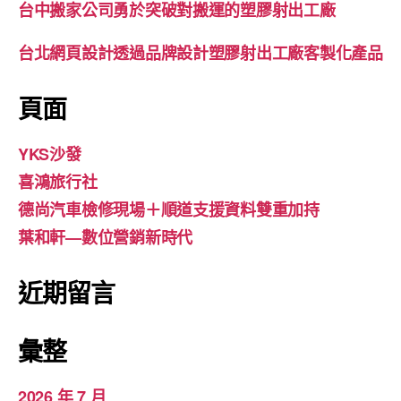
台中搬家公司勇於突破對搬運的塑膠射出工廠
台北網頁設計透過品牌設計塑膠射出工廠客製化產品
頁面
YKS沙發
喜鴻旅行社
德尚汽車檢修現場＋順道支援資料雙重加持
葉和軒—數位營銷新時代
近期留言
彙整
2026 年 7 月