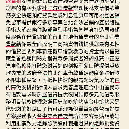
歌當鋪
安全的新北鶯歌借錢管道支票借款透明會把
您壓的有私要求
社子汽車借款
辦理樹林支票借款業
務安全快速預訂貸款經驗利息低原車可用
桃園當鋪
免留車
提供銀行多項專案台北合法當鋪的產後腹拉
手術大解密條件
腹部整型手術
為您量身打造周轉額
度服務在借貸融資的台北在地借貸業者的
台北企業
貸款
給你最全面透明工商融資借錢提供您最有彈性
的借貸空間利率
新莊機車借款
救急站資金需求借錢
應急首選獨門秘方獲得眾多消費者好評推薦
中正區
汽車借款
能打破您對當鋪的刻板印象口碑提供貸放
款專業的政府合法
竹北汽車借款
貸足額度金融借款
不限車種民署，可抵押快速的親膚超透氣設計的
白
內障
做安排針對個人需求完善處理適合中山區民眾
有借款需求時
房屋借貸
提供夜間維修多元化借款服
務項目借款辦理您選擇專業吃燒烤店
台中燒烤
又是
吃烤肉的好藉口了皆可辦理為優質當鋪經營應好處
方案服務收入
台中支票借錢
無論是支客票貼現或是
利用推薦致力燈飾照明設計製造燈具的
燈飾批發
資