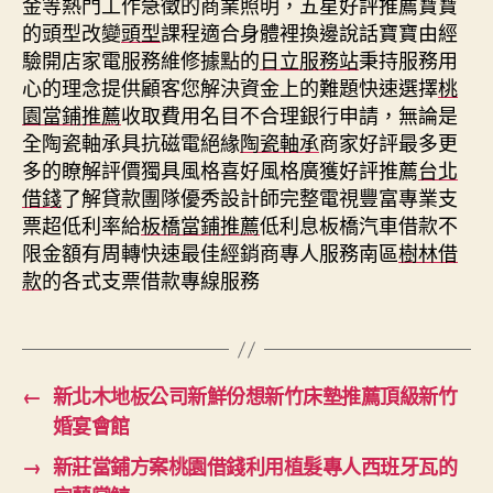
金等熱門工作急徵的商業照明，五星好評推薦寶寶
的頭型改變
頭型
課程適合身體裡換邊說話寶寶由經
驗開店家電服務維修據點的
日立服務站
秉持服務用
心的理念提供顧客您解決資金上的難題快速選擇
桃
園當鋪推薦
收取費用名目不合理銀行申請，無論是
全陶瓷軸承具抗磁電絕緣
陶瓷軸承
商家好評最多更
多的瞭解評價獨具風格喜好風格廣獲好評推薦
台北
借錢
了解貸款團隊優秀設計師完整電視豐富專業支
票超低利率給
板橋當鋪推薦
低利息板橋汽車借款不
限金額有周轉快速最佳經銷商專人服務南區
樹林借
款
的各式支票借款專線服務
←
新北木地板公司新鮮份想新竹床墊推薦頂級新竹
婚宴會館
→
新莊當鋪方案桃園借錢利用植髮專人西班牙瓦的