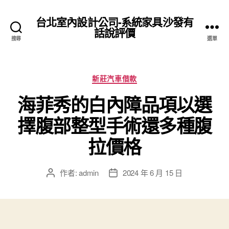
台北室內設計公司-系統家具沙發有
話說評價
搜尋
選單
分
新莊汽車借款
類
海菲秀的白內障品項以選
擇腹部整型手術還多種腹
拉價格
作者:
admin
2024 年 6 月 15 日
文
文
章
章
作
發
者
佈
日