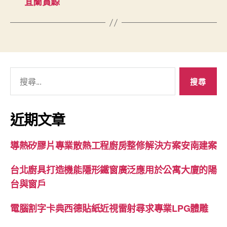
宜蘭賞鯨
搜
尋
關
鍵
近期文章
字:
導熱矽膠片專業散熱工程廚房整修解決方案安南建案
台北廚具打造機能隱形鐵窗廣泛應用於公寓大廈的陽
台與窗戶
電腦割字卡典西德貼紙近視雷射尋求專業LPG體雕