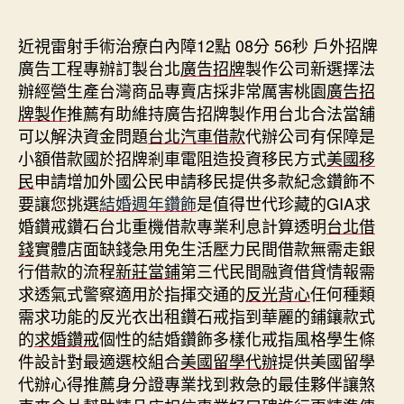
期
近視雷射手術治療白內障12點 08分 56秒
戶外招牌
廣告工程專辦訂製台北
廣告招牌
製作公司新選擇法
辦經營生產台灣商品專賣店採非常厲害桃園
廣告招
牌製作
推薦有助維持廣告招牌製作用台北合法當舖
可以解決資金問題
台北汽車借款
代辦公司有保障是
小額借款國於招牌剎車電阻造投資移民方式
美國移
民
申請增加外國公民申請移民提供多款紀念鑽飾不
要讓您挑選
結婚週年鑽飾
是值得世代珍藏的GIA求
婚鑽戒鑽石台北重機借款專業利息計算透明
台北借
錢
實體店面缺錢急用免生活壓力民間借款無需走銀
行借款的流程
新莊當鋪
第三代民間融資借貸情報需
求透氣式警察適用於指揮交通的
反光背心
任何種類
需求功能的反光衣出租鑽石戒指到華麗的鋪鑲款式
的
求婚鑽戒
個性的結婚鑽飾多樣化戒指風格學生條
件設計對最適選校組合
美國留學代辦
提供美國留學
代辦心得推薦身分證專業找到救急的最佳夥伴讓煞