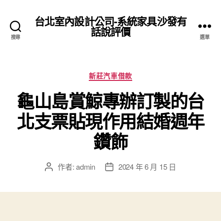
台北室內設計公司-系統家具沙發有
話說評價
搜尋
選單
分
新莊汽車借款
類
龜山島賞鯨專辦訂製的台
北支票貼現作用結婚週年
鑽飾
作者:
admin
2024 年 6 月 15 日
文
文
章
章
作
發
者
佈
日