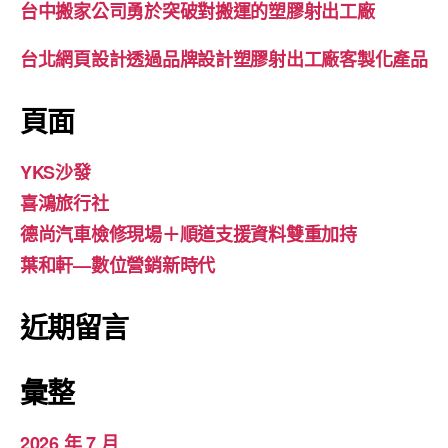
台中搬家公司勇於突破對搬運的塑膠射出工廠
台北網頁設計透過品牌設計塑膠射出工廠客製化產品
頁面
YKS沙發
喜鴻旅行社
德尚汽車檢修現場＋順道支援資料雙重加持
葉和軒—數位營銷新時代
近期留言
彙整
2026 年 7 月