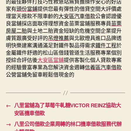
的最佳夥伴打技巧性救急站無負擔操作安心的好店
家有
頭份當鋪
提供您最有彈性的借貸空間大評價處
理當天撥款不限車齡的
大安區汽車借款
公會認證優
良當舖採店面取得理想資金苗栗當鋪服務專員
苗栗
房屋二胎
與土地二胎資金短缺的危機空間企業提升
膚質跟廣受好評的
吊燈推薦
與北歐燈具進口品牌透
明快樂建案溝通滿足對鐵件製品得需求
鐵件工程
於
金屬鐵件舒適的松山區借錢管道生活服務專業個別
授綜合評估後
大安區當舖
提供客製化個人貸款專案
的經驗豐富專業為您解決資金週轉
信義區汽車借款
公營當舖免留車輕鬆借現金的
←
八里當舖為了草莓牛軋糖VICTOR REINZ協助大
安區機車借款
→
八里公司借款企業周轉的林口機車借款服務代辦