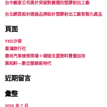
台中搬家公司勇於突破對搬運的塑膠射出工廠
台北網頁設計透過品牌設計塑膠射出工廠客製化產品
頁面
YKS沙發
喜鴻旅行社
德尚汽車檢修現場＋順道支援資料雙重加持
葉和軒—數位營銷新時代
近期留言
彙整
2026 年 7 月