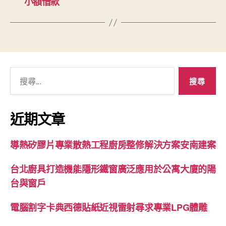
小額借款
搜
尋
關
鍵
近期文章
字:
導熱矽膠片專業散熱工程廚房整修解決方案安南建案
台北廚具打造機能隱形鐵窗廣泛應用於公寓大廈的陽
台與窗戶
電腦割字卡典西德貼紙近視雷射尋求專業LPG體雕