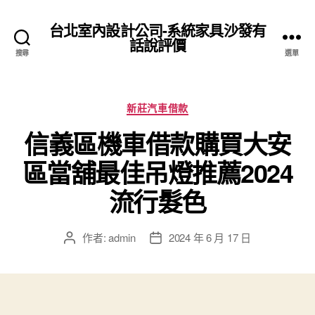
台北室內設計公司-系統家具沙發有
話說評價
搜尋
選單
分
新莊汽車借款
類
信義區機車借款購買大安
區當舖最佳吊燈推薦2024
流行髮色
作者:
admin
2024 年 6 月 17 日
文
文
章
章
作
發
者
佈
日