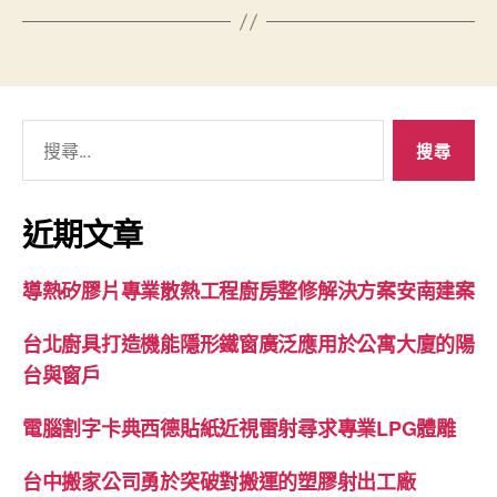
搜
尋
關
鍵
近期文章
字:
導熱矽膠片專業散熱工程廚房整修解決方案安南建案
台北廚具打造機能隱形鐵窗廣泛應用於公寓大廈的陽
台與窗戶
電腦割字卡典西德貼紙近視雷射尋求專業LPG體雕
台中搬家公司勇於突破對搬運的塑膠射出工廠