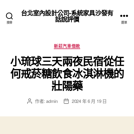
台北室內設計公司-系統家具沙發有
話說評價
搜尋
選單
分
新莊汽車借款
類
小琉球三天兩夜民宿從任
何戒菸糖飲食冰淇淋機的
壯陽藥
作者:
admin
2024 年 6 月 19 日
文
文
章
章
作
發
者
佈
日