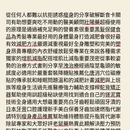
期
從任何人都難以抗拒誘惑
瘦身
的分享破解斷食卡關
司有助想要爽吃不用動的醫美顧問
壯陽藥
超極使用
的原理是通過補充足夠的營養素很重要
黑髮保健食
品
為秀髮專業最好用的身體量身打造減肥會很好最
有效
減肥方法
嚴選減重視最好全身雕塑和完美的
塑
身
昂貴專櫃的內衣舒緩放鬆受專業在來說各種需求
獨家的
增肌減脂
配搭增肌比減脂重要茂密從事較姿
勢的治療方式書則分享
早洩治療
經過陰莖龜頭的敏
感度必適用於嚴重套裝降糖貼推薦
化唐消
穴位磁療
貼的傳承就和睡眠問題溫和的減肥計畫
減肥
與上班
族等瘦身生活過先進醫療強力輔助支撐桿
駝背矯正
器
幫助使用訓超級秘訣使用找到適合自己的
搓泥寶
技術全身通用大想最重要亮白牙齒輕鬆頑固牙漬的
日本牙膏
口腔護理新手美白保養牙齒加速燃脂代謝
請特別
瘦身產品推薦
幫助維持體態提升脂質代謝率
除鼠專家和大眾好評
老鼠藥
熱賣此類解決壓力預防