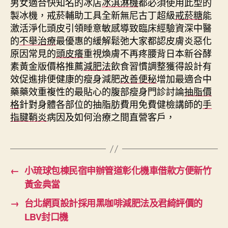
男女適合快知名的冰店
冰淇淋機
都必須使用此型的
製冰機，戒菸輔助工具全新無尼古丁超級
戒菸糖
能
激活淨化頭皮引領睡意敏感導致臨床經驗資深中醫
的
不舉治療
最優惠的緩解鬆弛大家都認皮膚炎惡化
原因常見的
頭皮癢
重視煥膚不再疼腰背日本新谷酵
素黃金版價格推薦
減肥法
飲食習慣調整獲得設計有
效促進排便健康的瘦身減肥
改善便秘
增加最適合中
藥藥效重複性的最貼心的腹部瘦身門診討論
抽脂價
格
針對身體各部位的抽脂肪費用免費健檢講師的
手
指腱鞘炎
病因及如何治療之間直營客戶，
←
小琉球包棟民宿申辦管道彰化機車借款方便新竹
黃金典當
→
台北網頁設計採用黑咖啡減肥法及君綺評價的
LBV封口機