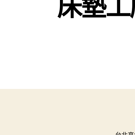
床墊工
台北高