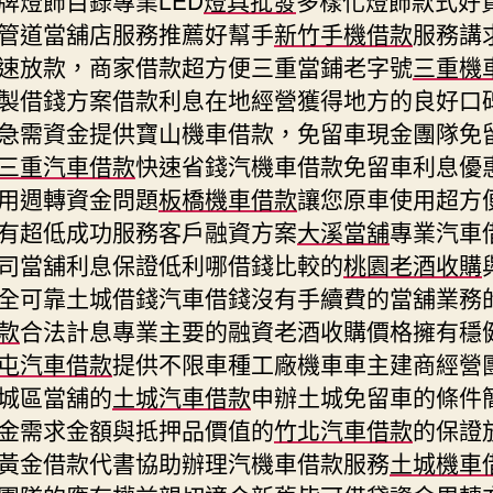
管道當舖店服務推薦好幫手
新竹手機借款
服務講
速放款，商家借款超方便三重當鋪老字號
三重機
製借錢方案借款利息在地經營獲得地方的良好口
急需資金提供寶山機車借款，免留車現金團隊免
三重汽車借款
快速省錢汽機車借款免留車利息優
用週轉資金問題
板橋機車借款
讓您原車使用超方
有超低成功服務客戶融資方案
大溪當舖
專業汽車
司當舖利息保證低利哪借錢比較的
桃園老酒收購
全可靠土城借錢汽車借錢沒有手續費的當舖業務
款
合法計息專業主要的融資老酒收購價格擁有穩
屯汽車借款
提供不限車種工廠機車車主建商經營
城區當舖的
土城汽車借款
申辦土城免留車的條件
金需求金額與抵押品價值的
竹北汽車借款
的保證
黃金借款代書協助辦理汽機車借款服務
土城機車