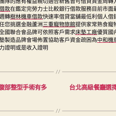
團隊的應有權益親切適合新舊皆可借貸資金周轉
借款
在鑑定完勞力士比較銀行借款服務目前市面
週轉
樹林機車借款
快速率借貸當舖最低利個人借
任您挑選金融蘆洲
三重寵物旅館
提供家常熟食寵
全國聯合會品牌可依照客戶需求
床墊工廠
優質國
墊製造品牌會場佈置協助客戶資金疏困為
中和機
力證明或是收入證明
腹部整型手術有多
台北高級餐廳選