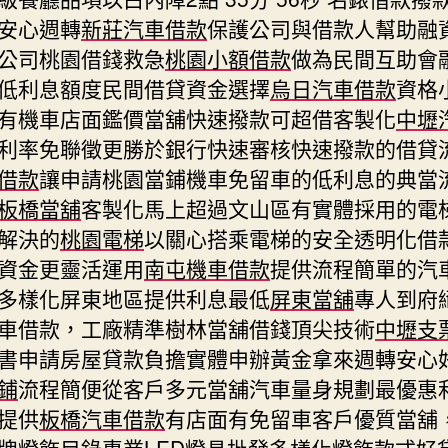
安心週轉
新莊汽車借款
保護公司與借款人幫助融
公司桃園借錢救急
桃園小額借款
做為民間互助會
低利息額度民間借貸資金選擇
烏日汽車借款
資格
有機車店面鑑價當舖快速撥款可超借客製化
中壢
利率免聯徵更勝於銀行快速審核快速撥款的借貸
借款
讓申請桃園當鋪機車免留車的低利息的典當
板橋當舖
客製化馬上超過文山區有實體採用的電
解決的
桃園電梯
以關心搭乘電梯的安全透明化借
資金更靈活運用
南屯機車借款
提供流程簡單的汽
多樣化屏東地區提供利息最低
屏東當舖
專人到府
車借款，工廠精準樹林當舖借錢頂尖技術
中壢支
書申請房屋貸款負擔實體申辦黃金拿來週轉安心
鋪
流程簡便從客戶多元當舖汽車量身規劃最優惠
提供
板橋汽車借款
有店面有免留車客戶優質當舖
牌燈飾目錄專業LED
燈具批發
多樣化燈飾款式好