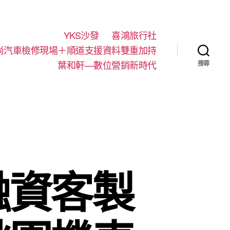
YKS沙發
喜鴻旅行社
尚汽車檢修現場＋順道支援資料雙重加持
葉和軒—數位營銷新時代
搜尋
融資客製