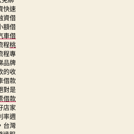
資快速
融資借
小額借
汽車借
流程
桃
流程專
梯品牌
款的收
車借款
絕對是
票借款
好店家
利率週
，台灣
貸過服