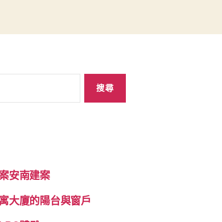
案安南建案
寓大廈的陽台與窗戶