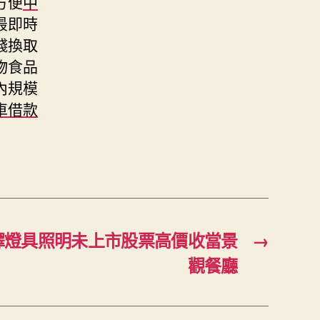
方便
中
最即時
錢換取
物食品
內規模
車借款
擇燈具照明未上市股票高價收當景
→
觀餐廳