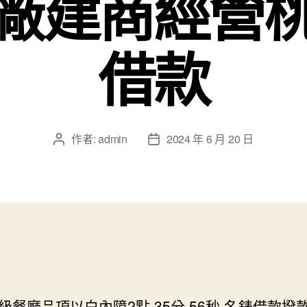
廠建商經營
借款
作者:
admin
2024 年 6 月 20 日
文
文
章
章
作
發
者
佈
日
期
級餐廳品項以白內障2點 35分 56秒
名錶借款撥