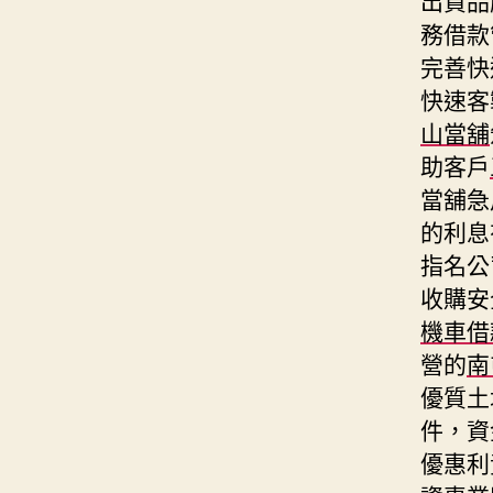
務借款
完善快
快速客
山當舖
助客戶
當舖急
的利息
指名公
收購安
機車借
營的
南
優質土
件，資
優惠利