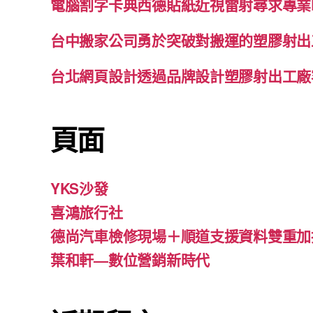
電腦割字卡典西德貼紙近視雷射尋求專業
台中搬家公司勇於突破對搬運的塑膠射出
台北網頁設計透過品牌設計塑膠射出工廠
頁面
YKS沙發
喜鴻旅行社
德尚汽車檢修現場＋順道支援資料雙重加
葉和軒—數位營銷新時代