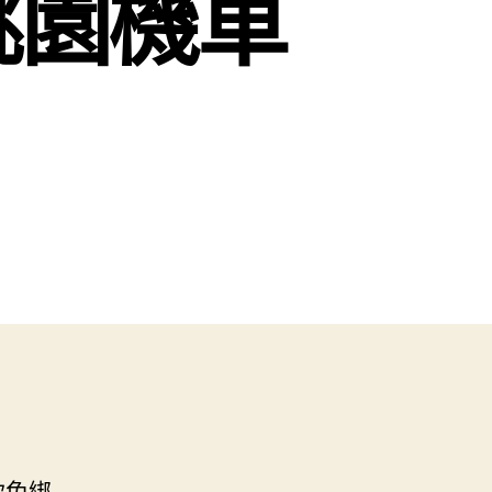
桃園機車
款免綁