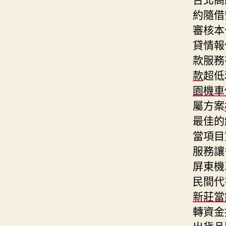
約隨借
審核本
貸情報
款服務
款
超低
園機車
屬方案
最佳的
當項目
服務讓
屏東機
民間代
新莊當
轉資金
出貨品