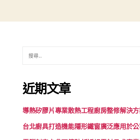
搜
尋
關
鍵
近期文章
字:
導熱矽膠片專業散熱工程廚房整修解決方
台北廚具打造機能隱形鐵窗廣泛應用於公