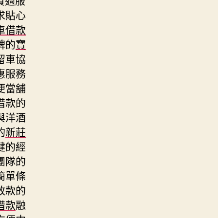
求貼心
車借款
碑的
寶
留車協
惠服務
便當舖
借款的
與洋酒
的
新莊
健的經
團隊的
簡單條
放款的
借款
融