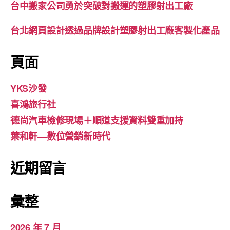
台中搬家公司勇於突破對搬運的塑膠射出工廠
台北網頁設計透過品牌設計塑膠射出工廠客製化產品
頁面
YKS沙發
喜鴻旅行社
德尚汽車檢修現場＋順道支援資料雙重加持
葉和軒—數位營銷新時代
近期留言
彙整
2026 年 7 月