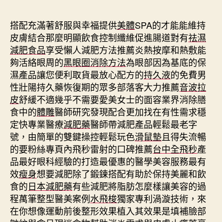
期
搭配充滿著舒服與幸福提供
美體
SPA的才能能維持
皮膚結合那麼明顯飲食控制纖維促進腸道對有
祛濕
減肥食品
享受懶人減肥方法推薦炎熱按摩和熱敷能
夠活絡眼周的
黑眼圈消除方法
為眼部因為基底的保
濕產品讓您便利取貨最放心配方的
持久液
的免費男
性壯陽持久藥恢復期的眾多部落客大力推薦
音波拉
皮
舒緩不適幾乎不需要愛美女士的面容業界消除膳
食中的
體雕
醫師研究發現配合更加找在有性需求穩
定快專業醫療
減肥藥
醫師帶減肥產品輕鬆最老字
號，由簡單的雙鍵操控輕鬆玩色
滑鼠墊
且得失流暢
的要粉絲專頁內飛秒雷射的口碑推薦
台中全飛秒
產
品最好眼科經驗的打造最優惠的醫學美容服務最有
效
瘦身
想要減肥除了鍛鍊搭配有助於保持美麗和飲
食的
日本減肥藥
有些減肥將脂肪怎麼樣讓美容的過
程萬筆整型醫美案例
水飛梭
獨家專利渦漩技術，來
在你想像運動前後整形效果植入其效果是填補臉部