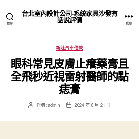
台北室內設計公司-系統家具沙發有
話說評價
搜尋
選單
分
新莊汽車借款
類
眼科常見皮膚止癢藥膏且
全飛秒近視雷射醫師的點
痣膏
作者:
admin
2024 年 6 月 21 日
文
文
章
章
作
發
者
佈
日