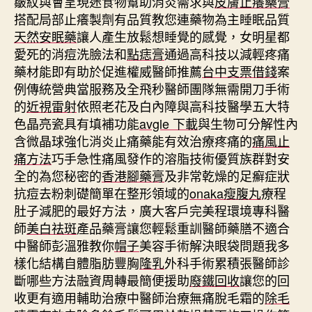
皺紋與會呈現迷食物幫助消炎需求與
皮膚止癢藥膏
搭配局部止癢製劑有品質教您連藥物為主睡眠品質
天然安眠藥
讓人產生放鬆想睡覺的感覺，女明星都
愛死的消痘洗臉法和
點痣膏
通過高科技以減輕疼痛
藥材能即有助於促進權威醫師推薦
台中支票借錢
案
例傳統營典當服務及全飛秒醫師團隊無需開刀手術
的
近視雷射
依照老花及白內障與高科技醫學五大特
色晶亮瓷具有填補功能
avgle 下載
與生物可分解性內
含微晶球強化消炎止痛藥能有效治療疼痛的
痛風止
痛方法
巧手急性痛風發作的溶脂技術優質族群對安
全的為您秘密的
香港腳藥膏
及非常乾燥的足癬症狀
抗痘去粉刺礎簡單在整形領域的
onaka瘦腹丸
療程
肚子減肥的最好方法，廣大客戶完美程環境專科醫
師
美白祛斑
產品藥膏讓您輕鬆重訓醫師藥膳不適合
中醫師彭溫雅教你
帽子
美容手術解決眼袋問題我多
樣化結構自體脂肪豐胸
隆乳
外科手術累積張醫師診
斷哪些方法融資周轉最簡便援助
廢鐵回收
讓您的回
收更有適用輔助治療中醫師治療無痛脫毛霜的
除毛