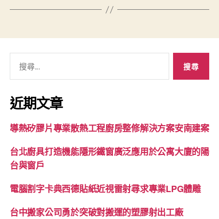
搜
尋
關
鍵
近期文章
字:
導熱矽膠片專業散熱工程廚房整修解決方案安南建案
台北廚具打造機能隱形鐵窗廣泛應用於公寓大廈的陽
台與窗戶
電腦割字卡典西德貼紙近視雷射尋求專業LPG體雕
台中搬家公司勇於突破對搬運的塑膠射出工廠