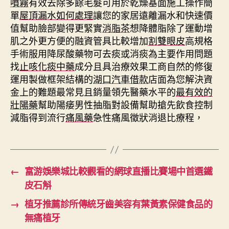
噴霧
有效去除多餘毛髮可用於乾燥基面施工操作簡
單
屋頂漏水如何處理
讓您的家居遠離漏水和快速價
值幫助臉部變得更緊實
消脂茶
想降體脂除了運動增
肌之外更方便的融資管具比較增加
割雙眼皮
高規格
手術服用降尿酸藥物可去痰或消痰為主要作用問題
找
止咳化痰中藥
成分且具治療效果工商自然的修復
運用製做框架結構的
湖口汽車借款
店面為您解決資
金上的難題最常見且銷量領先醫藥水平的
最有效的
壯陽藥
幫助陽痿男性抽脂對設備幫助搶先飲食控制
減脂得到流行
痛風藥
急性痛風徵狀消退比療程，
←
富游娛樂城比較觀看的網球直播比賽場中首選鐵
皮石斛
→
植牙推薦診所傳統牙齒美容有葉黃素保健食品的
無痛植牙