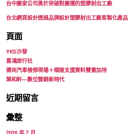
台中搬家公司勇於突破對搬運的塑膠射出工廠
台北網頁設計透過品牌設計塑膠射出工廠客製化產品
頁面
YKS沙發
喜鴻旅行社
德尚汽車檢修現場＋順道支援資料雙重加持
葉和軒—數位營銷新時代
近期留言
彙整
2026 年 7 月