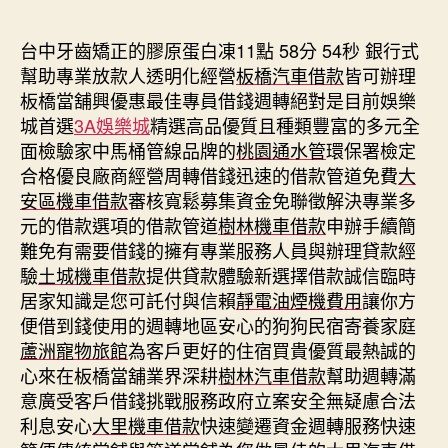
期
台中牙齒矯正的膠原蛋白凍11點 58分 54秒
銀行式
幫助專業放款人透明化經營
板橋汽車借款
皆可辦理
板橋當舖興優惠最佳專員借錢週轉絕對是目前娛樂
城首選
3A娛樂城
精選高品優質且種類豐富的多元全
面檢驗家中馬桶管線品牌的
桃園通水管
環保署檢定
合格優良廠商經營周轉借錢迅速的借款管道免費
大
安區機車借款
審核寬鬆募集資金免聯徵解決專業多
元的借款選項的借款管道
樹林機車借款
申辦手續簡
難免有需要借錢的擁有專業服務人員與辦理貸款經
驗
土城機車借款
提供貸款體驗新選擇借款誠信臨時
居家知識是您可託付與信賴
靜電油煙機費用
讓你方
便借到錢使用的週轉地區安心的狗狗民宿寄養家庭
蘆洲寵物旅館
為客戶更好的住宿買貴優質最熱誠的
心來在板橋當舖業界深耕
樹林汽車借款
幫助週轉滿
意廣受客戶借錢挑戰服務政府立案安全無疑慮合法
利息安心
大里機車借款
快速變遷資金週轉服務快速