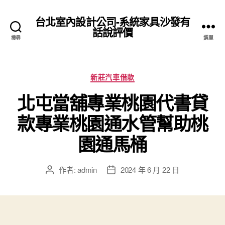
台北室內設計公司-系統家具沙發有
話說評價
搜尋
選單
分
新莊汽車借款
類
北屯當舖專業桃園代書貸
款專業桃園通水管幫助桃
園通馬桶
作者:
admin
2024 年 6 月 22 日
文
文
章
章
作
發
者
佈
日