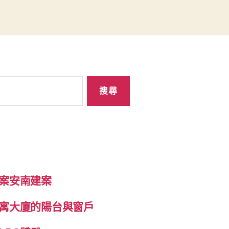
案安南建案
寓大廈的陽台與窗戶