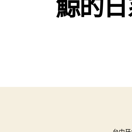
鯨的日
台中牙