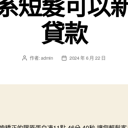
系短髮可以
貸款
作者:
admin
2024 年 6 月 22 日
文
文
章
章
作
發
者
佈
日
期
齒矯正的膠原蛋白凍11點 46分 40秒
讓您輕鬆客