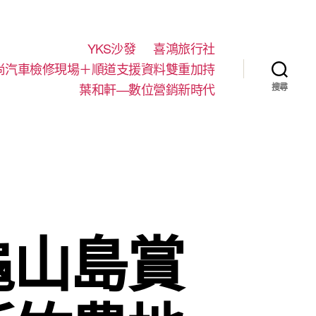
YKS沙發
喜鴻旅行社
尚汽車檢修現場＋順道支援資料雙重加持
葉和軒—數位營銷新時代
搜尋
龜山島賞