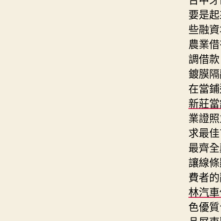
要是起
些融資
農業借
調借款
鍍膜隔
在當鋪
新莊當
業證照
求最佳
最齊全
讓線條
費者的
林汽車
色優質
品屏東