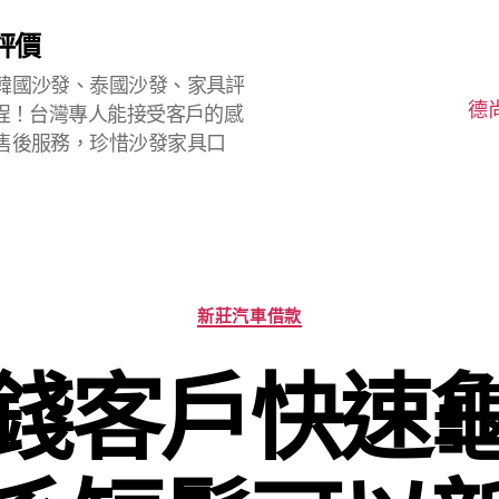
評價
韓國沙發、泰國沙發、家具評
德
程！台灣專人能接受客戶的感
售後服務，珍惜沙發家具口
分
新莊汽車借款
類
錢客戶快速