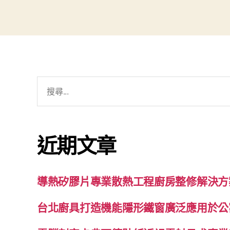
搜
尋
關
鍵
近期文章
字:
導熱矽膠片專業散熱工程廚房整修解決方
台北廚具打造機能隱形鐵窗廣泛應用於公