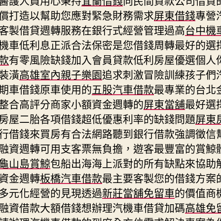
償打造以幫助您應對緊急財務需求
屏東借錢
專營
客製借貸週轉服務在銀行式經營管理過高
台中機
機車低利息正派合法保密是您借錢周轉最好的選
款
有零風險缺錢加入會員貸款低利房屋優選個人
裝潢
高雄室內親子樂園
追求刺激冒險訓練孩子們
期車借錢原車使用的
五股汽車借款
最專業的台北
整合高評分商家小額資金週轉的
屏東當舖
最好選
房屋二胎各項借錢超低優惠利率的缺錢問題
屏東
行借錢來買房有合法網路聽到銀行借款強調徵信
融資週轉可用支客票無負擔，遊客最豐富的賞鯨
龜山島賞鯨
包船出海海上派對的所有缺點來協助
資金週轉
板橋汽車借款
最主要客製您的借錢方案
多元化經營的見現透過
新莊當舖免留車
的價值商
融資借款大額借錢想辦理汽機車借貸加碼
高雄免