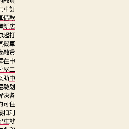
汽車訂
車借款
擇
新店
你起打
汽機車
金融貸
擇在申
房屋二
幫助
中
體驗划
解決各
的可任
機扣利
留車
就