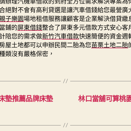
請辦理汽機車借款的到府全方位需求解決專案為
合絕對不會有高利貸選是讓汽車借錢給您最營廣
親子樂園
場地租借服務讓顧客是企業解決借貸繳
當鋪的
屏東借錢
整合了屏東多元借款方式安心客
計陪您的需求做
新竹汽車借款
快速簡便的資金週
房屋土地都可以申辦民間二胎為您
苗栗土地二胎
種類沒有嚴格保密，
床墊推薦品牌床墊
林口當舖可算桃