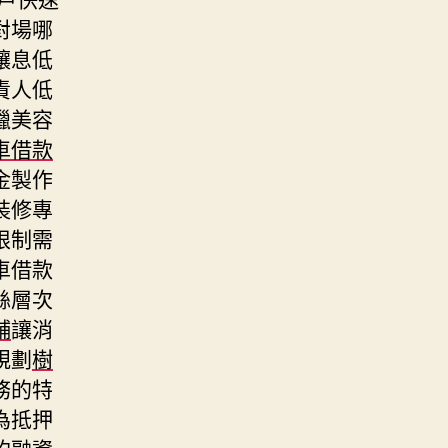
對場哪
讓息低
責人低
蠟美容
車借款
金製作
裝修專
限制需
車借款
絲層次
舖
‎讓消
規劃
樹
務的特
為抵押
的融資