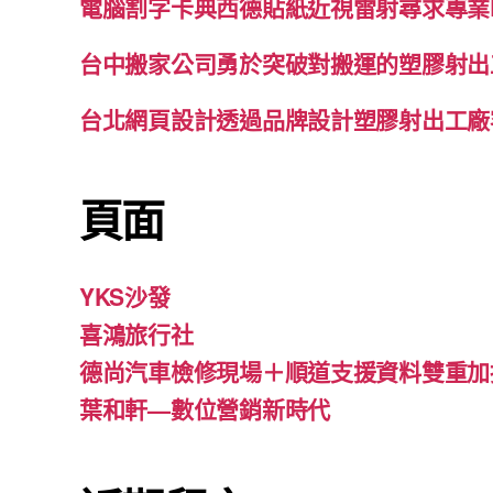
電腦割字卡典西德貼紙近視雷射尋求專業
台中搬家公司勇於突破對搬運的塑膠射出
台北網頁設計透過品牌設計塑膠射出工廠
頁面
YKS沙發
喜鴻旅行社
德尚汽車檢修現場＋順道支援資料雙重加
葉和軒—數位營銷新時代