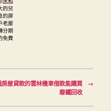
你
永和
大的兒
息的屏
戶老屋
轉分期
的免費
園房屋貸款的雲林機車借款能購買
→
廢鐵回收