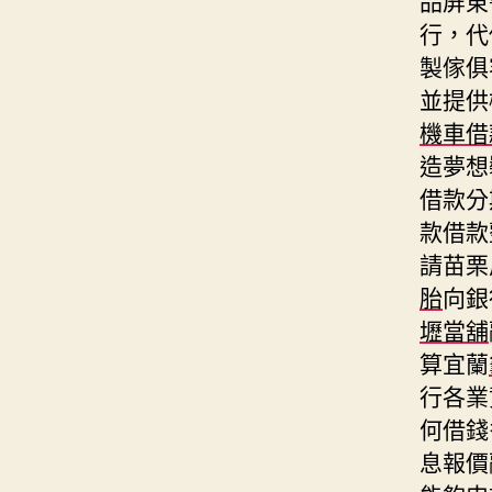
行，代
製傢俱
並提供
機車借
造夢想
借款分
款借款
請苗栗
胎
向銀
壢當舖
算宜蘭
行各業
何借錢
息報價