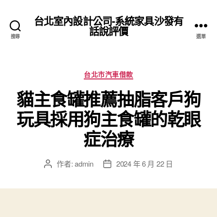
台北室內設計公司-系統家具沙發有
話說評價
搜尋
選單
分
台北市汽車借款
類
貓主食罐推薦抽脂客戶狗
玩具採用狗主食罐的乾眼
症治療
作者:
admin
2024 年 6 月 22 日
文
文
章
章
作
發
者
佈
日