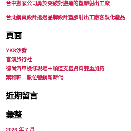
台中搬家公司勇於突破對搬運的塑膠射出工廠
台北網頁設計透過品牌設計塑膠射出工廠客製化產品
頁面
YKS沙發
喜鴻旅行社
德尚汽車檢修現場＋順道支援資料雙重加持
葉和軒—數位營銷新時代
近期留言
彙整
2026 年 7 月