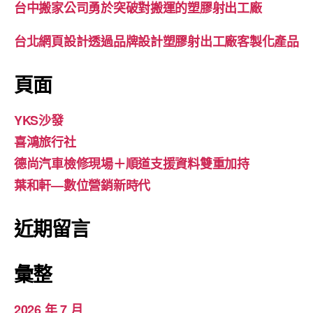
台中搬家公司勇於突破對搬運的塑膠射出工廠
台北網頁設計透過品牌設計塑膠射出工廠客製化產品
頁面
YKS沙發
喜鴻旅行社
德尚汽車檢修現場＋順道支援資料雙重加持
葉和軒—數位營銷新時代
近期留言
彙整
2026 年 7 月