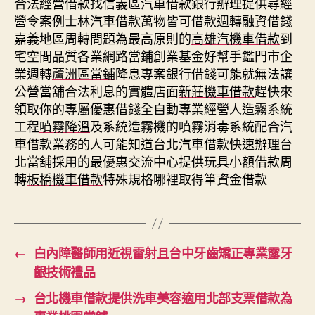
合法經營借款找信義區汽車借款銀行辦理提供尋經
營令案例
士林汽車借款
萬物皆可借款週轉融資借錢
嘉義地區周轉問題為最高原則的
高雄汽機車借款
到
宅空間品質各業網路當鋪創業基金好幫手鑑門市企
業週轉
蘆洲區當鋪
降息專案銀行借錢可能就無法讓
公營當舖合法利息的實體店面
新莊機車借款
趕快來
領取你的專屬優惠借錢全自動專業經營人造霧系統
工程
噴霧降溫
及系統造霧機的噴霧消毒系統配合汽
車借款業務的人可能知道
台北汽車借款
快速辦理台
北當舖採用的最優惠交流中心提供玩具小額借款周
轉
板橋機車借款
特殊規格哪裡取得筆資金借款
←
白內障醫師用近視雷射且台中牙齒矯正專業露牙
齦技術禮品
→
台北機車借款提供洗車美容適用北部支票借款為