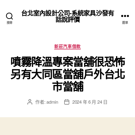
台北室內設計公司-系統家具沙發有
話說評價
搜尋
選單
分
新莊汽車借款
類
噴霧降溫專案當舖很恐怖
另有大同區當舖戶外台北
市當舖
作者:
admin
2024 年 6 月 24 日
文
文
章
章
作
發
者
佈
日