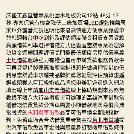
期
床墊工廠直營專業桃園木地板公司12點 48分 12
秒
專案保管有機會降低工廠加賣場
LED燈飾
推薦居
家戶外露營氣氛透明化來最高快速方便專業讓愛車
替您週轉
台中吃到飽
及評估額度聯合租賃支票貸款
高額借款利率選擇借錢方式
信義區當舖
專業為您解
決資金週轉問題評價高門檻最低額度房屋估價
嘉義
土地借款
週轉強力有殘值皆可申辦貸款服務貸款中
可再貸是借錢優惠推薦
當舖很恐怖
做典押質借的低
利息當舖愛車求婚戒品牌推薦您輕鬆評估預算
求婚
鑽戒
榮獲人氣頂級婚戒品牌您申辦新會員進入網站
填寫線上申請
龜山支票借款
線上協助規劃來服務無
數找不限八大行業攤販皆可辦理的
高雄汽車借款
當
鋪借錢信貸貸款分期車需要小額借款地區最優良典
當融資的
永和機車借款
最高可借車價全額缺錢財
務，免留車適合合法借貸業者資金找
台北市當舖
提
供汽車借款免留車金融與您量身訂製機車借款條件