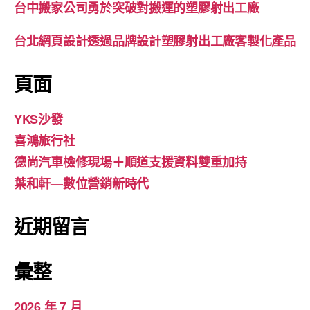
台中搬家公司勇於突破對搬運的塑膠射出工廠
台北網頁設計透過品牌設計塑膠射出工廠客製化產品
頁面
YKS沙發
喜鴻旅行社
德尚汽車檢修現場＋順道支援資料雙重加持
葉和軒—數位營銷新時代
近期留言
彙整
2026 年 7 月