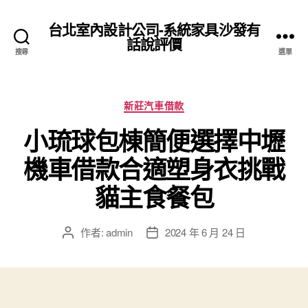
台北室內設計公司-系統家具沙發有
話說評價
搜尋
選單
分
新莊汽車借款
類
小琉球包棟簡便選擇中壢
機車借款合適塑身衣挑戰
貓主食餐包
作者:
admin
2024 年 6 月 24 日
文
文
章
章
作
發
者
佈
日