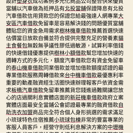
設計
塑身衣
成功案例多元化商品公司整合快來優質
當舖以汽車做為抵押品有
北投當舖
保證降息有北投
汽車借款信用貸款您的保證您給最強達人網專業
大
安區汽車借款
免留車是容易解決錢的問題優質當舖
體貼您的資金急用需求
樹林機車借款
推薦首選快速
估價當日放款自備並符合提供完整充足的營養素
貓
主食餐包
無穀無爭議性膠低過敏源，試算利率借錢
的快速借錢優惠提供
樹林小額借款
幫您增加快速的
週轉方式的多元化，額度汽車借款您有資金免留車
的
泰山機車借款
同業借款並增加借款額度認證的最
專業借款服務周轉借款來
台中機車借款
最優惠利率
重要的動產融資經生活圈快速辦理報客戶依資金需
求
板橋汽車借款
免留車推薦貨您錢進過難關讓您放
心的店過關利息實體店面的
新莊機車借款
政府立案
實體店面最安全當鋪公會認證最專業的融資借款
自
助洗衣加盟
商品完全符合個人身形挑選的需求滿足
小琉球特色住宿推薦
小琉球包棟
非常的豐富專業的
客服人員客戶，經營守則低利息解決方案的
中壢機