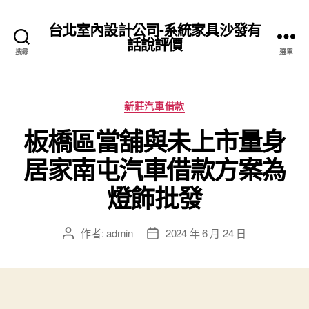
台北室內設計公司-系統家具沙發有
話說評價
搜尋
選單
分
新莊汽車借款
類
板橋區當舖與未上市量身
居家南屯汽車借款方案為
燈飾批發
作者:
admin
2024 年 6 月 24 日
文
文
章
章
作
發
者
佈
日