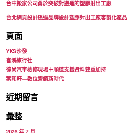
台中搬家公司勇於突破對搬運的塑膠射出工廠
台北網頁設計透過品牌設計塑膠射出工廠客製化產品
頁面
YKS沙發
喜鴻旅行社
德尚汽車檢修現場＋順道支援資料雙重加持
葉和軒—數位營銷新時代
近期留言
彙整
2026 年 7 月