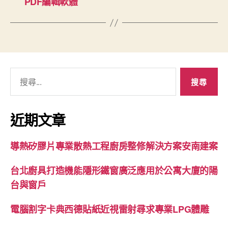
PDF編輯軟體
搜
尋
關
鍵
近期文章
字:
導熱矽膠片專業散熱工程廚房整修解決方案安南建案
台北廚具打造機能隱形鐵窗廣泛應用於公寓大廈的陽
台與窗戶
電腦割字卡典西德貼紙近視雷射尋求專業LPG體雕