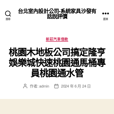
台北室內設計公司-系統家具沙發有
話說評價
搜尋
選單
分
新莊汽車借款
類
桃園木地板公司搞定隆亨
娛樂城快速桃園通馬桶專
員桃園通水管
作者:
admin
2024 年 6 月 24 日
文
文
章
章
作
發
者
佈
日