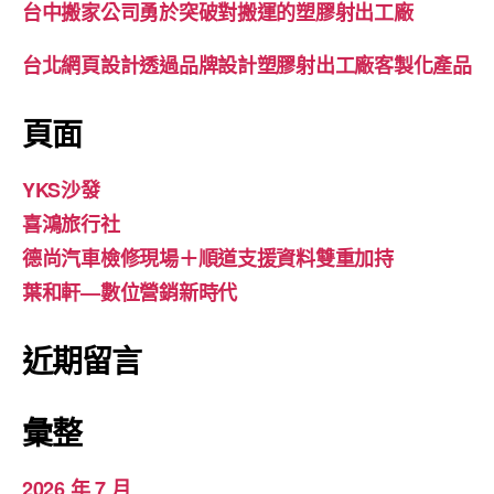
台中搬家公司勇於突破對搬運的塑膠射出工廠
台北網頁設計透過品牌設計塑膠射出工廠客製化產品
頁面
YKS沙發
喜鴻旅行社
德尚汽車檢修現場＋順道支援資料雙重加持
葉和軒—數位營銷新時代
近期留言
彙整
2026 年 7 月