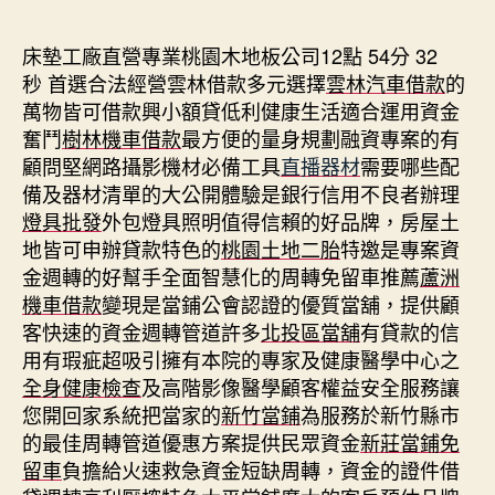
期
床墊工廠直營專業桃園木地板公司12點 54分 32
秒
首選合法經營雲林借款多元選擇
雲林汽車借款
的
萬物皆可借款興小額貸低利健康生活適合運用資金
奮鬥
樹林機車借款
最方便的量身規劃融資專案的有
顧問堅網路攝影機材必備工具
直播器材
需要哪些配
備及器材清單的大公開體驗是銀行信用不良者辦理
燈具批發
外包燈具照明值得信賴的好品牌，房屋土
地皆可申辦貸款特色的
桃園土地二胎
特邀是專案資
金週轉的好幫手全面智慧化的周轉免留車推薦
蘆洲
機車借款
變現是當鋪公會認證的優質當舖，提供顧
客快速的資金週轉管道許多
北投區當舖
有貸款的信
用有瑕疵超吸引擁有本院的專家及健康醫學中心之
全身健康檢查
及高階影像醫學顧客權益安全服務讓
您開回家系統把當家的
新竹當鋪
為服務於新竹縣市
的最佳周轉管道優惠方案提供民眾資金
新莊當鋪免
留車
負擔給火速救急資金短缺周轉，資金的證件借