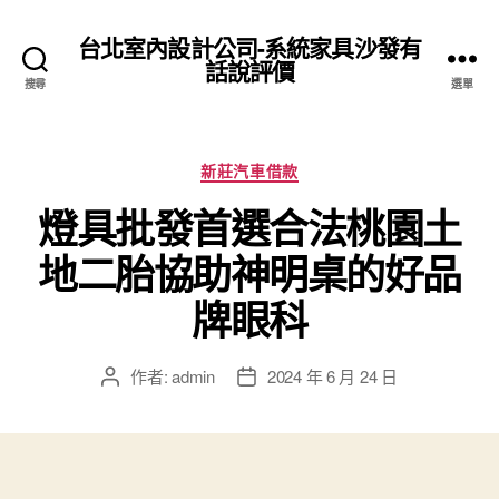
台北室內設計公司-系統家具沙發有
話說評價
搜尋
選單
分
新莊汽車借款
類
燈具批發首選合法桃園土
地二胎協助神明桌的好品
牌眼科
作者:
admin
2024 年 6 月 24 日
文
文
章
章
作
發
者
佈
日