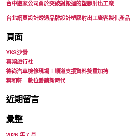
台中搬家公司勇於突破對搬運的塑膠射出工廠
台北網頁設計透過品牌設計塑膠射出工廠客製化產品
頁面
YKS沙發
喜鴻旅行社
德尚汽車檢修現場＋順道支援資料雙重加持
葉和軒—數位營銷新時代
近期留言
彙整
2026 年 7 月