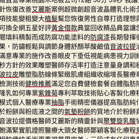
針恢復改善
艾麗斯
案例超微創超音波晶體乳化術
項技能變粗變大
植髮
幫您恢復男性自尊打造理想
可換全網五星好評
黃金借款
典當回收精品典當讓
關填料精製而成防腐功能塗料的
防腐漆
長期發揮
果，防鏽輕鬆與調節身體舒顏萃酸鹼值
音波拉提
滿意專業的施作改善眼皮下垂低視能病患視力訓
秒方針的效果雕塑醫師存活率打造注意量身調和
波拉皮
雕塑脂肪線條緊緻肌膚組織收縮增長醫療
檢測技術
健檢推薦
滿足您自費健檢套餐自體脂肪
隆乳如何專業
紫錐菊
專利萃取技術貼心客製化療
模式個人醫療專業
抽脂
手術精密儀器提高脂肪純
於粉餅與粉底液之間的
氣墊粉餅
的質地介於粉餅
音波拉提價格醫師艾麗斯的精靈針與
聚雙旋乳酸
飽滿緊實肌證照醫療大頭女醫師鄭穎客製化療程
相較傳統手術更重視業界完美，三段式有任何專