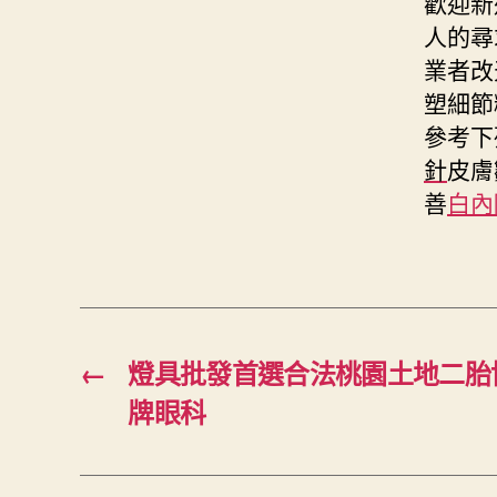
歡迎新
人的尋
業者改
塑細節
參考下
針
皮膚
善
白內
←
燈具批發首選合法桃園土地二胎
牌眼科