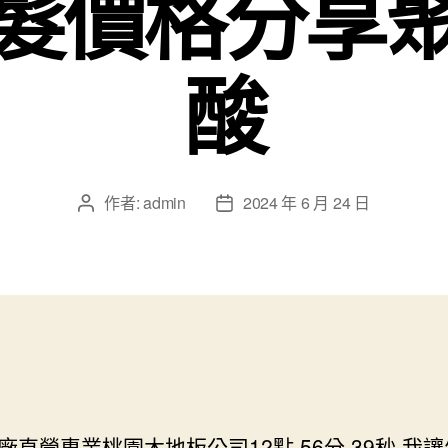
髮價格分享
酸
作者:
admin
2024 年 6 月 24 日
文
文
章
章
作
發
者
佈
日
期
廠直營專業桃園木地板公司12點 56分 39秒
我讓