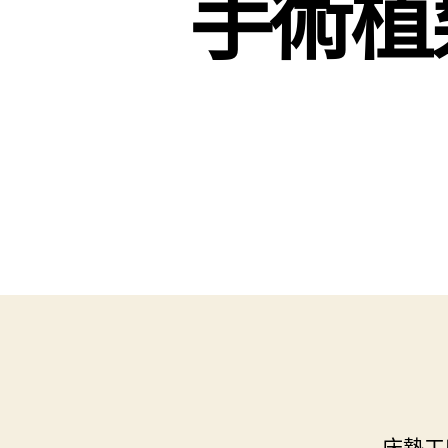
手術植
床墊工