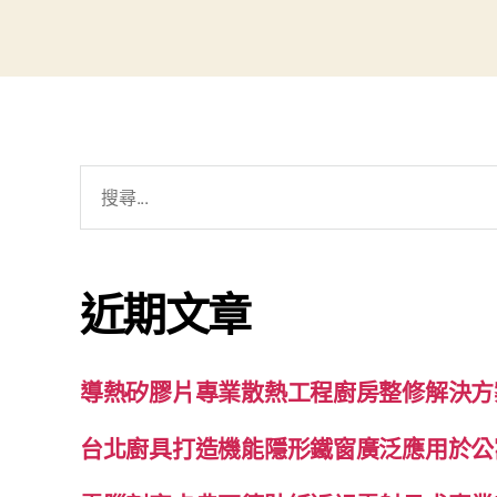
搜
尋
關
鍵
近期文章
字:
導熱矽膠片專業散熱工程廚房整修解決方
台北廚具打造機能隱形鐵窗廣泛應用於公