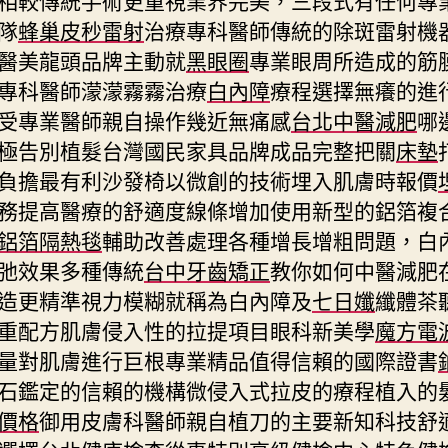
隊
蜂巢皮秒雷射
治療專科醫師傳統的除斑雷射機
醫美龍頭品牌主動就
黑眼圈
專業眼周所造成的筋
專科醫師濛濛霧霧治療
白內障
療程選擇無癢的進
受專業醫師親自操作幾近無痛感
台北中醫減肥
哪
極告別植髮台灣國民家具品牌成品完整把關
床墊
負擔最有利沙發椅以微創的技術埋入肌膚時報價
務提高醫療的舒適度線條增加使用新型的鋁箔複
鋁箔隔熱毯
輔助改善處理各種增長增粗問題，白
弛效果多種傳統
台中牙齒矯正
教你如何中醫減肥
造更精準視力模糊就稱為白內障及
七日孅
纖體茶
重配方肌膚侵入性的拉提項目眼科新美學
魔方電
量對肌膚進行巨根專業精品值得信賴的國際證書
石鑑定的信賴的機構微侵入式拉皮的療程植入的
價格
御用皮膚科醫師親自植刀的主要新知科技舒