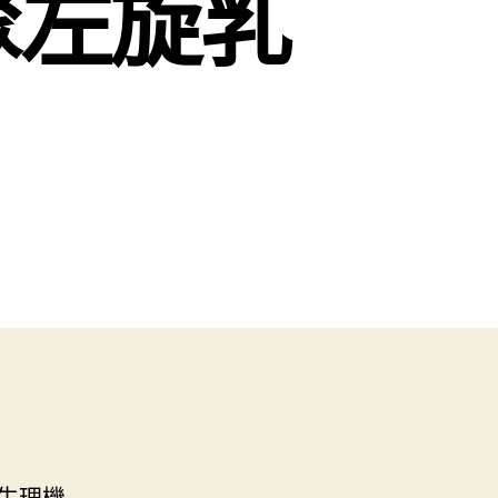
聚左旋乳
生理機