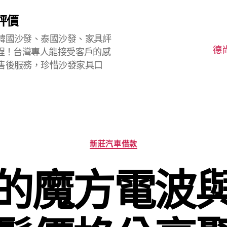
評價
韓國沙發、泰國沙發、家具評
德
程！台灣專人能接受客戶的感
售後服務，珍惜沙發家具口
分
新莊汽車借款
類
的魔方電波