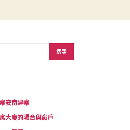
案安南建案
寓大廈的陽台與窗戶