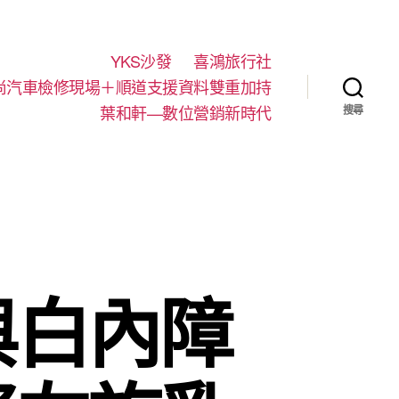
YKS沙發
喜鴻旅行社
尚汽車檢修現場＋順道支援資料雙重加持
葉和軒—數位營銷新時代
搜尋
與白內障