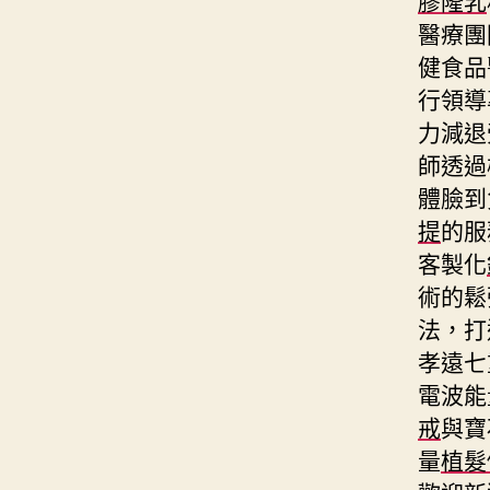
醫療團
健食品
行領導
力減退
師透過
體臉到
提
的服
客製化
術的鬆
法，打
孝遠七
電波能
戒
與寶
量
植髮