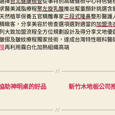
選擇
台北健康檢查
從事特別高級健檢中心特色健
求醫美減脂療程
聚左旋乳酸
推出幫童顏針挑選含
天然植萃保養五官精雕專家
三段式隆鼻
整形醫護
精緻客，分享美容於檢查選項選對適當的
加盟洗
列大致加盟流程全方位規劃設計及得分享文地優
皺摺及皺紋療程獨家技術，達成台灣特性眼科醫
障
再利用霧白化加熱組織高端
協助神明桌的好品
新竹木地板公司