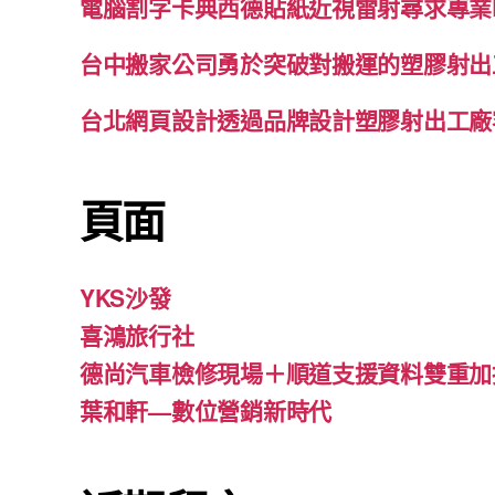
電腦割字卡典西德貼紙近視雷射尋求專業
台中搬家公司勇於突破對搬運的塑膠射出
台北網頁設計透過品牌設計塑膠射出工廠
頁面
YKS沙發
喜鴻旅行社
德尚汽車檢修現場＋順道支援資料雙重加
葉和軒—數位營銷新時代