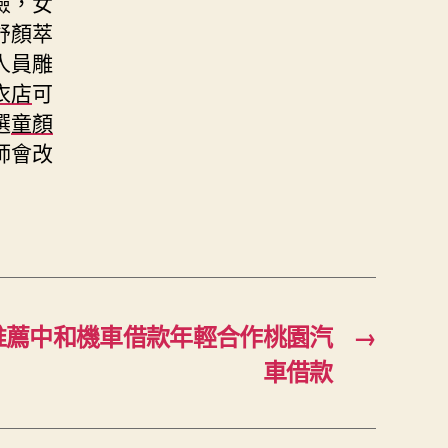
檢，女
舒顏萃
人員雕
衣店
可
選
童顏
師會改
推薦中和機車借款年輕合作桃園汽
→
車借款