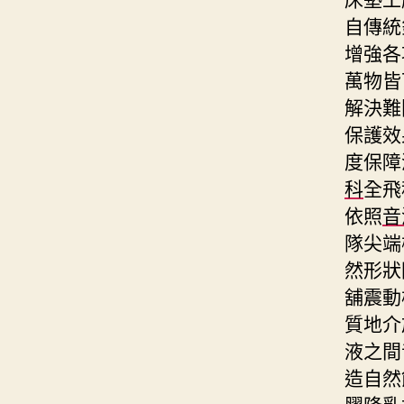
自傳統
增強各
萬物皆
解決難
保護效
度保障
科
全飛
依照
音
隊尖端
然形狀
舖震動
質地介
液之間
造自然
膠隆乳