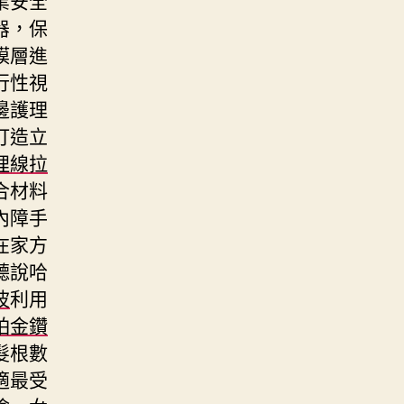
器，保
膜層進
行性視
邊護理
打造立
埋線拉
合材料
內障手
在家方
聽說哈
波
利用
鉑金鑽
髮根數
適最受