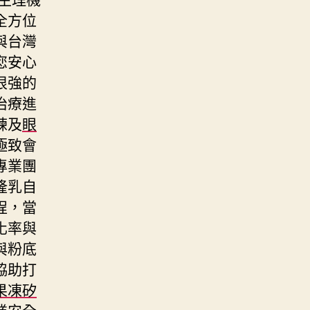
全方位
與台灣
您安心
很強的
治療進
練及
眼
極致會
專業團
隆乳自
程，當
化率與
與粉底
協助打
果凍矽
業安全