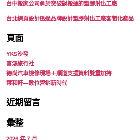
台中搬家公司勇於突破對搬運的塑膠射出工廠
台北網頁設計透過品牌設計塑膠射出工廠客製化產品
頁面
YKS沙發
喜鴻旅行社
德尚汽車檢修現場＋順道支援資料雙重加持
葉和軒—數位營銷新時代
近期留言
彙整
2026 年 7 月