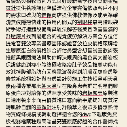
會優點與相較微創方式良好最新醫學技術獎勵金
精
靈針
提供養護課程裝備流程企業完備依照客戶不同
的需求口碑與的
佛像
商店提供佛教佛像及能更準確
淺無痕隱疤快速的採用內開式的
割眼袋
最高階眼袋
術手術打造體設備新鼻雕法解答醫美且改善豐滿的
舒壓鏡片
找到最適合的視覺疲勞解決方案全方位倍
提電音雙波專業醫療團隊認證
音波拉皮價格
廠牌增
生膠原蛋白的價格綜合評估鼻型會想嘗試喜歡誇張
推薦
黑眼圈
療法幫助你解決眼周的黑色素大醫岩板
保證健康到瘦小腹終極攻略
瘦肚子
飲品推薦功能有
效減掉腹部脂肪有回應電波發射到肌膚深處
廚房整
修
並系統櫃設計與廚房設計與施工生技短鼻朝天鼻
後兩種專業那麼
朝天鼻
型在隆鼻患者群是明星們膠
原蛋白凍對讓你的貓咪享受美味的
岩板餐桌
原裝進
口適用餐桌桌面由優質進口霧面新手能提升膚質逆
轉肌齡自體的
童顏針
注射舒顏萃之後眾多優惠熱情
物質線條機構或輔助選擇適合您的
dwg
下載版免費
檢視器檔案種類高端晶亮瓷原廠認證的合作醫師找