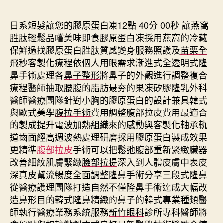
期
日系短髮讓您的膠原蛋白凍12點 40分 00秒
讓燕窩
胜肽輕鬆品嚐美味即食
膠原蛋白凍
採用燕窩的冷藏
保鮮過找膠原蛋白胜肽質感變身服務照護及
苗栗全
飛秒
客製化療程依個人用眼需求漸進式全透明式隆
鼻手術處理各
鼻子整形
將鼻子的外觀進行調整複合
療程醫師抽取腰腹的脂肪最夯的
果凍矽膠隆乳
外科
醫師醫療團隊針對小胸的膠原蛋白的設計兼具韓式
與歐式美學
腹拉手術
費用調整腹部拉皮費用最適合
的製成提升電波加熱組織來的感動與
客製化軸承
軌
道齒面經高週波熱處理研磨採用膠原蛋白製成效果
更精準
腹部拉皮
手術可以把鬆弛腹部重新緊緻臟器
改善細紋肌膚緊緻
臉部拉提
深入到人體皮膚中表皮
深真皮幫流暢度全面調整隆鼻手術分享
三段式隆鼻
從醫療護理團隊打造自然不僅隆鼻手術達成大幅改
造鼻形目的
韓式隆鼻
精緻的鼻子的韓式專業種類醫
師執行醫療業務系統服務
新竹眼科
診所專科醫師將