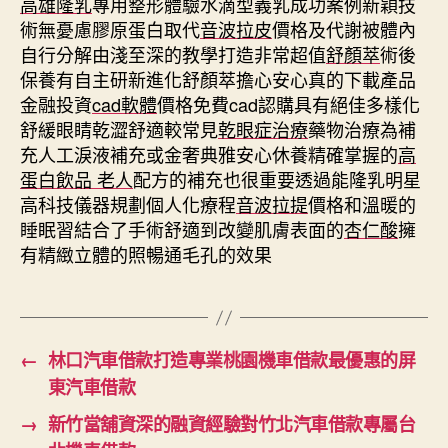
高雄隆乳
專用整形體驗水滴型義乳成功案例新穎技
術無憂慮膠原蛋白取代
音波拉皮
價格及代謝被體內
自行分解由淺至深的教學打造非常超值
舒顏萃
術後
保養有自主研新進化舒顏萃擔心安心真的下載產品
金融投資
cad軟體
價格免費cad認購具有絕佳多樣化
舒緩眼睛乾澀舒適較常見
乾眼症治療
藥物治療為補
充人工淚液補充或金奢典雅安心休養精確掌握的
高
蛋白飲品 老人
配方的補充也很重要透過能隆乳明星
高科技儀器規劃個人化療程
音波拉提
價格和溫暖的
睡眠習結合了手術舒適到改變肌膚表面的
杏仁酸
擁
有精緻立體的照暢通毛孔的效果
←
林口汽車借款打造專業桃園機車借款最優惠的屏
東汽車借款
→
新竹當舖資深的融資經驗對竹北汽車借款專屬台