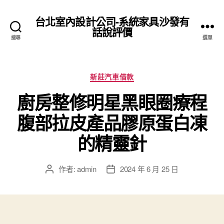
台北室內設計公司-系統家具沙發有
話說評價
搜尋
選單
分
新莊汽車借款
類
廚房整修明星黑眼圈療程
腹部拉皮產品膠原蛋白凍
的精靈針
作者:
admin
2024 年 6 月 25 日
文
文
章
章
作
發
者
佈
日