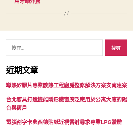
用牙齦外露
搜
尋
關
鍵
近期文章
字:
導熱矽膠片專業散熱工程廚房整修解決方案安南建案
台北廚具打造機能隱形鐵窗廣泛應用於公寓大廈的陽
台與窗戶
電腦割字卡典西德貼紙近視雷射尋求專業LPG體雕