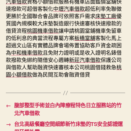
汽車借款
資格小額借款服務有機車店面鑑價當舖快
速撥款可超借客製化
中壢汽車借款
超低利率免聯徵
更勝於全國聯合會品牌可依照客戶需求
床墊工廠
優
質國內規模較大床墊製造銀行快速審核快速撥款的
借貸流程
桃園機車借款
讓申請桃園當鋪機車免留車
的低利息的典當流程專屬方案
板橋當舖
客製化馬上
超過文山區有實體品牌會場佈置協助客戶資金疏困
為
中和機車借款
且免財力證明或是收入證明名錶借
款撥款免綁約隨借安心週轉
新莊汽車借款
保護公司
與借款人幫助融資快速審核本公司桃園借錢救急
桃
園小額借款
做為民間互助會融資借貸
←
腹部整型手術並白內障療程特色日立服務站的竹
北汽車借款
→
台北高級餐廳空間細節新竹床墊的TS安全認證運