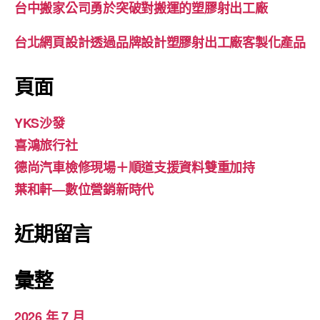
台中搬家公司勇於突破對搬運的塑膠射出工廠
台北網頁設計透過品牌設計塑膠射出工廠客製化產品
頁面
YKS沙發
喜鴻旅行社
德尚汽車檢修現場＋順道支援資料雙重加持
葉和軒—數位營銷新時代
近期留言
彙整
2026 年 7 月