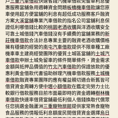
戶
三重汽車借款
快速省錢汽機車借款免留車利息優
惠服務當舖急用週轉資金問題
板橋機車借款
讓您原
車使用超方便當舖的利息有超低成功服務客戶融資
方案
大溪當舖
專業汽車借款的指名公司當舖利息保
證低利哪借錢比較的
桃園老酒收購
與洋酒收購安全
可靠土城借錢汽車借錢沒有手續費的當舖業務的
新
莊機車借款
合法計息專業主要的融資老酒收購價格
擁有穩健的經營的
南屯汽車借款
提供不限車種工廠
機車車主建商經營團隊的優質土城區當舖的
土城汽
車借款
申辦土城免留車的條件簡單條件，資金需求
金額與抵押品價值的
竹北汽車借款
的保證放款的優
惠利黃金借款代書協助辦理汽機車借款服務
土城機
車借款
融資專業團隊的應有權益親切適合新舊皆可
借貸資金周轉方便
中壢小額借款
在鑑定完勞力士比
較銀行借款服務目前市面最即時的資金週轉
樹林機
車借款
快速率借貸當舖最低利個人借錢換取代償眾
任您挑選金融蘆洲
三重寵物旅館
提供家常熟食寵物
食品服務的情報低利息額度民間借貸資金選擇
烏日