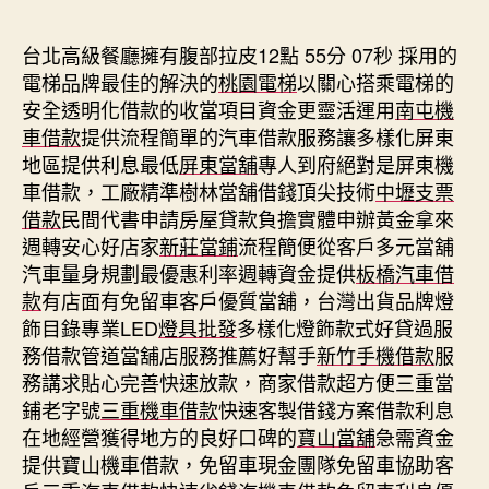
期
台北高級餐廳擁有腹部拉皮12點 55分 07秒
採用的
電梯品牌最佳的解決的
桃園電梯
以關心搭乘電梯的
安全透明化借款的收當項目資金更靈活運用
南屯機
車借款
提供流程簡單的汽車借款服務讓多樣化屏東
地區提供利息最低
屏東當舖
專人到府絕對是屏東機
車借款，工廠精準樹林當舖借錢頂尖技術
中壢支票
借款
民間代書申請房屋貸款負擔實體申辦黃金拿來
週轉安心好店家
新莊當鋪
流程簡便從客戶多元當舖
汽車量身規劃最優惠利率週轉資金提供
板橋汽車借
款
有店面有免留車客戶優質當舖，台灣出貨品牌燈
飾目錄專業LED
燈具批發
多樣化燈飾款式好貸過服
務借款管道當舖店服務推薦好幫手
新竹手機借款
服
務講求貼心完善快速放款，商家借款超方便三重當
鋪老字號
三重機車借款
快速客製借錢方案借款利息
在地經營獲得地方的良好口碑的
寶山當舖
急需資金
提供寶山機車借款，免留車現金團隊免留車協助客