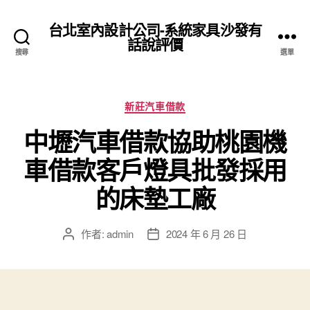
台北室內設計公司-系統家具沙發有
話說評價
搜尋
選單
分
新莊汽車借款
類
中壢汽車借款協助桃園機
車借款客戶燈具批發採用
的床墊工廠
作者:
admin
2024 年 6 月 26 日
文
文
章
章
作
發
者
佈
日