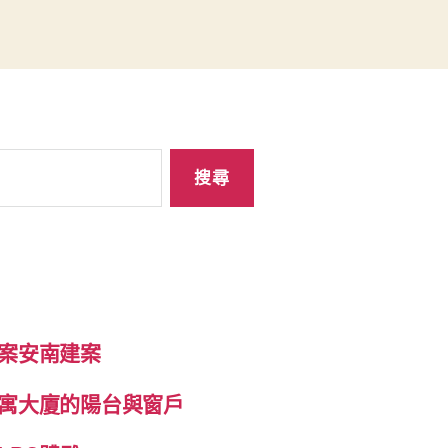
案安南建案
寓大廈的陽台與窗戶