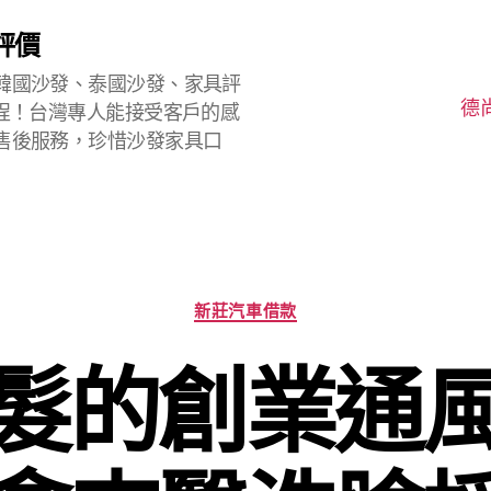
評價
韓國沙發、泰國沙發、家具評
德
程！台灣專人能接受客戶的感
售後服務，珍惜沙發家具口
分
新莊汽車借款
類
髮的創業通