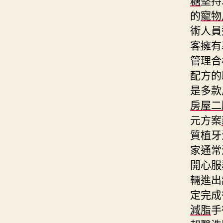
的
寵物
術人員
客擁有
管理合
配方的
是多款
房屋二
元方案
質植牙
家通常
開心服
輛進出
定完成
減脂
手