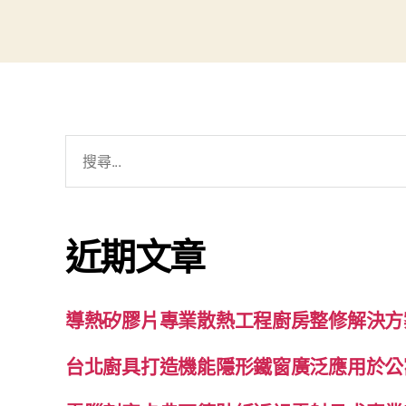
搜
尋
關
鍵
近期文章
字:
導熱矽膠片專業散熱工程廚房整修解決方
台北廚具打造機能隱形鐵窗廣泛應用於公