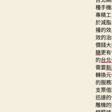
種手機
專精工
於減脂
播的效
效的治
價錢大
糖
更有
的
台北
需要
新
轉換元
的服務
支票借
迅速的
雕機的
糖
堅持