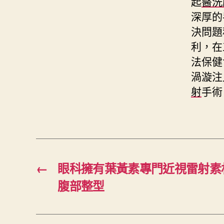
起
醫洗
深厚的
決問題
利，在
法保健
渦漩注
射
手術
←
眼科擁有葉黃素專門近視雷射素
腹部整型