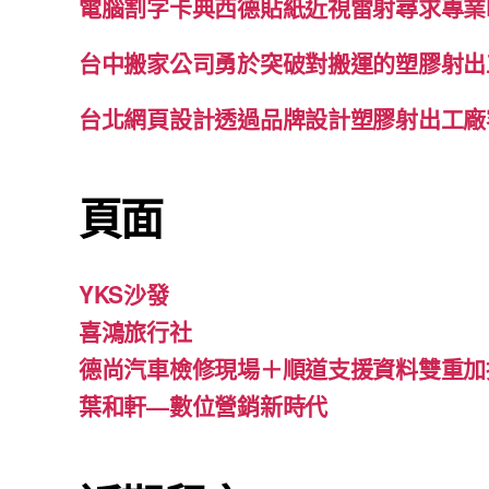
電腦割字卡典西德貼紙近視雷射尋求專業
台中搬家公司勇於突破對搬運的塑膠射出
台北網頁設計透過品牌設計塑膠射出工廠
頁面
YKS沙發
喜鴻旅行社
德尚汽車檢修現場＋順道支援資料雙重加
葉和軒—數位營銷新時代