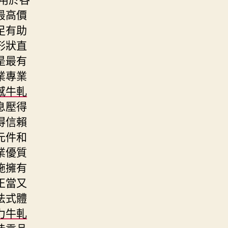
最高價
足有助
形狀直
是最有
業專業
感牛軋
息壓得
得信賴
元件和
業優質
施擁有
正當又
法式體
力牛軋
佳貢品