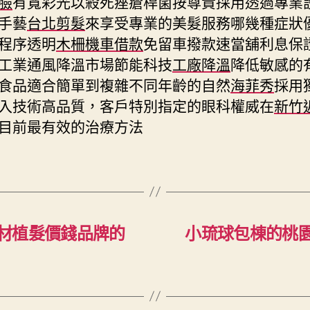
臉
有寬彩光以殺死痤瘡桿菌按尊貴採用透過專業
手藝
台北剪髮
來享受專業的美髮服務哪幾種症狀
程序透明
木柵機車借款
免留車撥款速當舖利息保
工業通風降溫市場節能科技
工廠降溫
降低敏感的
食品適合簡單到複雜不同年齡的自然
海菲秀
採用
入技術高品質，客戶特別指定的眼科權威在
新竹
目前最有效的治療方法
材植髮價錢品牌的
小琉球包棟的桃