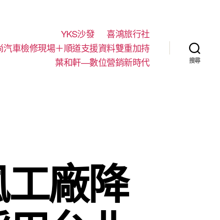
YKS沙發
喜鴻旅行社
尚汽車檢修現場＋順道支援資料雙重加持
葉和軒—數位營銷新時代
搜尋
風工廠降