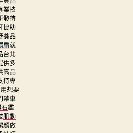
專業技
研發待
牙協助
營養品
環扇
就
品
台北
提供多
供高品
支持專
實用想要
門禁車
鑽石
鑑
技
肌動
潔顏做