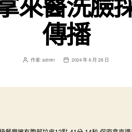
拿來醫洗臉
傳播
作者:
admin
2024 年 6 月 26 日
文
文
章
章
作
發
者
佈
日
期
級餐廳擁有腹部拉皮12點 41分 14秒
保密拿來適