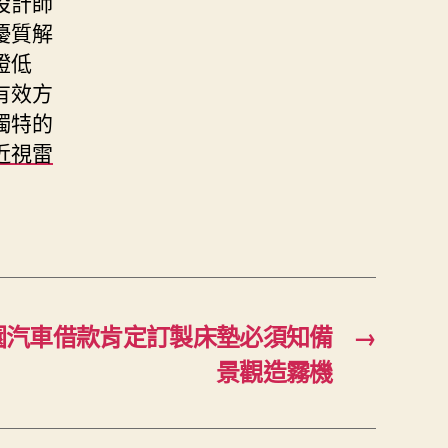
設計師
優質解
證低
有效方
獨特的
近視雷
園汽車借款肯定訂製床墊必須知備
→
景觀造霧機