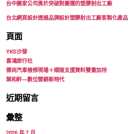
台中搬家公司勇於突破對搬運的塑膠射出工廠
台北網頁設計透過品牌設計塑膠射出工廠客製化產品
頁面
YKS沙發
喜鴻旅行社
德尚汽車檢修現場＋順道支援資料雙重加持
葉和軒—數位營銷新時代
近期留言
彙整
2026 年 7 月