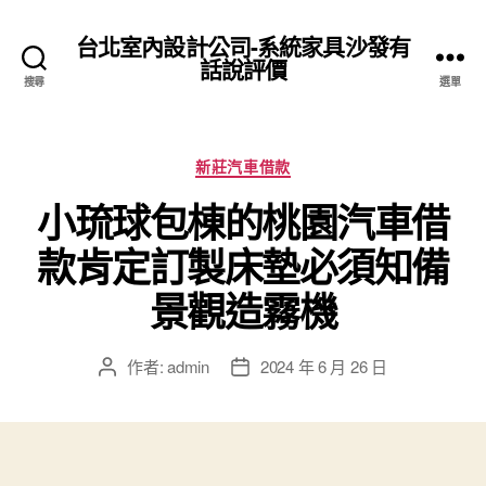
台北室內設計公司-系統家具沙發有
話說評價
搜尋
選單
分
新莊汽車借款
類
小琉球包棟的桃園汽車借
款肯定訂製床墊必須知備
景觀造霧機
作者:
admin
2024 年 6 月 26 日
文
文
章
章
作
發
者
佈
日