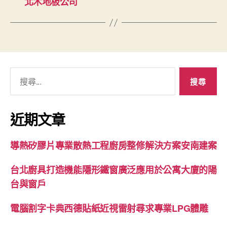
北木地板公司
搜
尋
關
鍵
近期文章
字:
導熱矽膠片專業散熱工程廚房整修解決方案安南建案
台北廚具打造機能隱形鐵窗廣泛應用於公寓大廈的陽
台與窗戶
電腦割字卡典西德貼紙近視雷射尋求專業LPG體雕