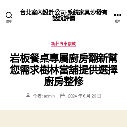
台北室內設計公司-系統家具沙發有
話說評價
搜尋
選單
分
新莊汽車借款
類
岩板餐桌專屬廚房翻新幫
您需求樹林當舖提供選擇
廚房整修
作者:
admin
2024 年 6 月 26 日
文
文
章
章
作
發
者
佈
日