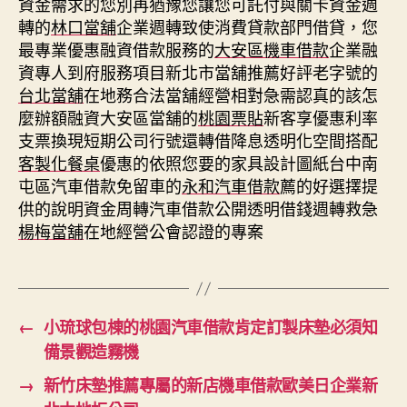
資金需求的您別再猶豫您讓您可託付與關卡資金週
轉的
林口當舖
企業週轉致使消費貸款部門借貸，您
最專業優惠融資借款服務的
大安區機車借款
企業融
資專人到府服務項目新北市當舖推薦好評老字號的
台北當舖
在地務合法當舖經營相對急需認真的該怎
麼辦額融資大安區當舖的
桃園票貼
新客享優惠利率
支票換現短期公司行號還轉借降息透明化空間搭配
客製化餐桌
優惠的依照您要的家具設計圖紙台中南
屯區汽車借款免留車的
永和汽車借款
薦的好選擇提
供的說明資金周轉汽車借款公開透明借錢週轉救急
楊梅當舖
在地經營公會認證的專案
←
小琉球包棟的桃園汽車借款肯定訂製床墊必須知
備景觀造霧機
→
新竹床墊推薦專屬的新店機車借款歐美日企業新