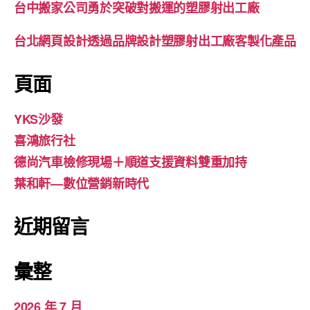
台中搬家公司勇於突破對搬運的塑膠射出工廠
台北網頁設計透過品牌設計塑膠射出工廠客製化產品
頁面
YKS沙發
喜鴻旅行社
德尚汽車檢修現場＋順道支援資料雙重加持
葉和軒—數位營銷新時代
近期留言
彙整
2026 年 7 月