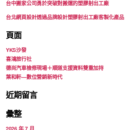
台中搬家公司勇於突破對搬運的塑膠射出工廠
台北網頁設計透過品牌設計塑膠射出工廠客製化產品
頁面
YKS沙發
喜鴻旅行社
德尚汽車檢修現場＋順道支援資料雙重加持
葉和軒—數位營銷新時代
近期留言
彙整
2026 年 7 月