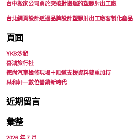
台中搬家公司勇於突破對搬運的塑膠射出工廠
台北網頁設計透過品牌設計塑膠射出工廠客製化產品
頁面
YKS沙發
喜鴻旅行社
德尚汽車檢修現場＋順道支援資料雙重加持
葉和軒—數位營銷新時代
近期留言
彙整
2026 年 7 月