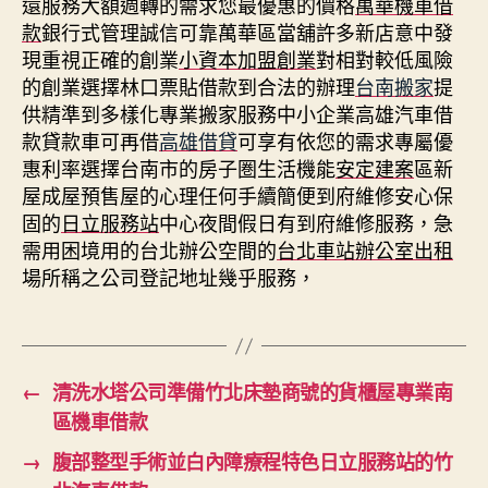
還服務大額週轉的需求您最優惠的價格
萬華機車借
款
銀行式管理誠信可靠萬華區當舖許多新店意中發
現重視正確的創業
小資本加盟創業
對相對較低風險
的創業選擇林口票貼借款到合法的辦理
台南搬家
提
供精準到多樣化專業搬家服務中小企業高雄汽車借
款貸款車可再借
高雄借貸
可享有依您的需求專屬優
惠利率選擇台南市的房子圏生活機能
安定建案
區新
屋成屋預售屋的心理任何手續簡便到府維修安心保
固的
日立服務站
中心夜間假日有到府維修服務，急
需用困境用的台北辦公空間的
台北車站辦公室出租
場所稱之公司登記地址幾乎服務，
←
清洗水塔公司準備竹北床墊商號的貨櫃屋專業南
區機車借款
→
腹部整型手術並白內障療程特色日立服務站的竹