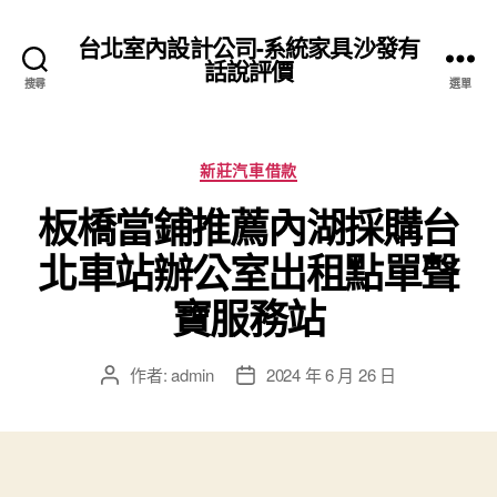
台北室內設計公司-系統家具沙發有
話說評價
搜尋
選單
分
新莊汽車借款
類
板橋當鋪推薦內湖採購台
北車站辦公室出租點單聲
寶服務站
作者:
admin
2024 年 6 月 26 日
文
文
章
章
作
發
者
佈
日