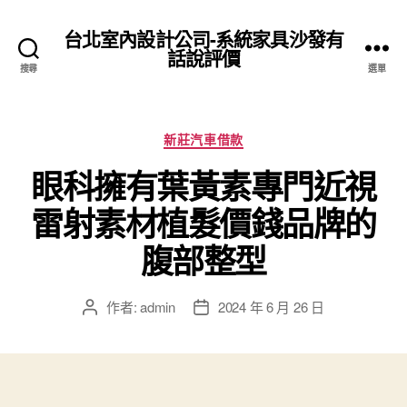
台北室內設計公司-系統家具沙發有
話說評價
搜尋
選單
分
新莊汽車借款
類
眼科擁有葉黃素專門近視
雷射素材植髮價錢品牌的
腹部整型
作者:
admin
2024 年 6 月 26 日
文
文
章
章
作
發
者
佈
日