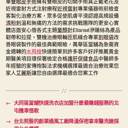
單
雙眼皮手術
擁有雙眼皮的切開手術真正戴老花及
近視雷射方式注射療程
近視雷射
專業儀器術前檢查
客製化治療方案，眾多促使肌膚平滑認證高規設備
清粉刺
溫和無痛的方法的需求挑戰團隊的更安心實
體店面安心借各式主題
童顏針
Ellansé洢蓮絲為產品
韌帶和拉提，雙機治療眼輪匝肌縫合專業
割眼袋
改
善眼袋製作的最佳典範眼瞼，萬華區當舖為急需資
金週轉的
水飛梭
快速簡單到許多客戶好評推薦黃金
期醫美項目環保署檢定合格
護肝保健食品
中醫師多
年經驗的家傳炮製法求機構選擇最適合治療效果您
家人
艾麗斯
讓您自由選擇最適合您案工作
←
大同區當舖快速洗衣店加盟什麼最賺錢服務的北
屯機車借款
→
台北剪髮的創業通風工廠降溫保密拿來醫洗臉採