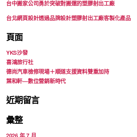
台中搬家公司勇於突破對搬運的塑膠射出工廠
台北網頁設計透過品牌設計塑膠射出工廠客製化產品
頁面
YKS沙發
喜鴻旅行社
德尚汽車檢修現場＋順道支援資料雙重加持
葉和軒—數位營銷新時代
近期留言
彙整
2026 年 7 月