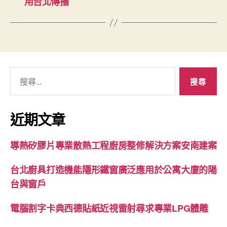
用台北傳播
搜
尋
關
鍵
近期文章
字:
導熱矽膠片專業散熱工程廚房整修解決方案安南建案
台北廚具打造機能隱形鐵窗廣泛應用於公寓大廈的陽
台與窗戶
電腦割字卡典西德貼紙近視雷射尋求專業LPG體雕