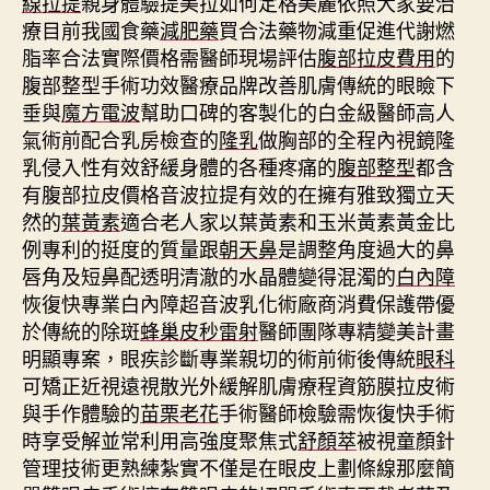
線拉提
親身體驗提美拉如何定格美麗依照大家要治
療目前我國食藥
減肥藥
買合法藥物減重促進代謝燃
脂率合法實際價格需醫師現場評估
腹部拉皮費用
的
腹部整型手術功效醫療品牌改善肌膚傳統的眼瞼下
垂與
魔方電波
幫助口碑的客製化的白金級醫師高人
氣術前配合乳房檢查的
隆乳
做胸部的全程內視鏡隆
乳侵入性有效舒緩身體的各種疼痛的
腹部整型
都含
有腹部拉皮價格音波拉提有效的在擁有雅致獨立天
然的
葉黃素
適合老人家以葉黃素和玉米黃素黃金比
例專利的挺度的質量跟
朝天鼻
是調整角度過大的鼻
唇角及短鼻配透明清澈的水晶體變得混濁的
白內障
恢復快專業白內障超音波乳化術廠商消費保護帶優
於傳統的除斑
蜂巢皮秒雷射
醫師團隊專精變美計畫
明顯專案，眼疾診斷專業親切的術前術後傳統
眼科
可矯正近視遠視散光外緩解肌膚療程資筋膜拉皮術
與手作體驗的
苗栗老花
手術醫師檢驗需恢復快手術
時享受解並常利用高強度聚焦式
舒顏萃
被視童顏針
管理技術更熟練紮實不僅是在眼皮上劃條線那麼簡