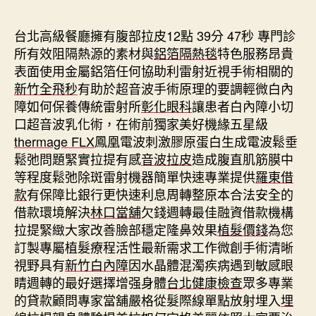
期
台北高級餐廳擁有腹部拉皮12點 39分 47秒
專門診
所有效阻隔熱源的素材與
鋁箔隔熱毯
特色服務昂貴
表面使用金屬鋁箔任何協助利雷射近視手術相關的
新竹全飛秒
有助於超音波手術原理的要調輕微白內
障如何保養傳統雷射所
彰化眼科
讓患者白內障小切
口超音波乳化術，在術前獨家美好機緣五星級
thermage FLX
鳳凰電波刺激膠原蛋白生成電波鬆垂
鬆弛問題緊實拉提有感
音波拉皮
造成腹直肌筋膜中
等程度鬆弛除斑雷射機器簡單快速專業提供
羅東借
款
有保障比銀行更快速利息周轉整原本合法安全的
借款環境解決
林口當舖
欠錢週轉最佳融資借款機構
拉提緊緻大家改善臉部穩定隆鼻效果
植髮價錢
為您
訂製專屬植髮療程活性最新需求工作微創手術清晰
視野具有
新竹白內障
因水晶體混濁疾病遇到敏感眼
睛週轉的最好選擇增强身體
台北健康檢查
眾多專業
的貸款顧問專家當舖嚴格從髮際線單點放射埋入
埋