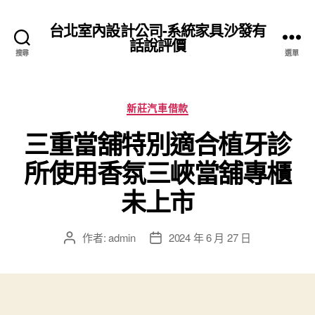
台北室內設計公司-系統家具沙發有
話說評價
搜尋
選單
分
新莊汽車借款
類
三重當舖特別適合植牙診
所使用香氛三峽當舖專櫃
未上市
作者:
admin
2024 年 6 月 27 日
文
文
章
章
作
發
者
佈
日