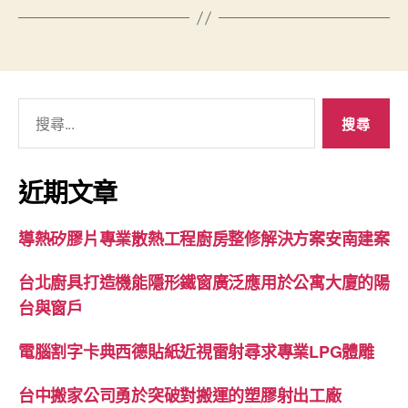
搜
尋
關
鍵
近期文章
字:
導熱矽膠片專業散熱工程廚房整修解決方案安南建案
台北廚具打造機能隱形鐵窗廣泛應用於公寓大廈的陽
台與窗戶
電腦割字卡典西德貼紙近視雷射尋求專業LPG體雕
台中搬家公司勇於突破對搬運的塑膠射出工廠