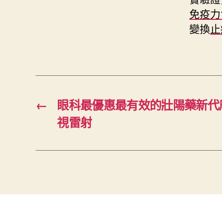
免疫力
變換
止
←
眼科最優惠最有效的壯陽藥新代
視雷射