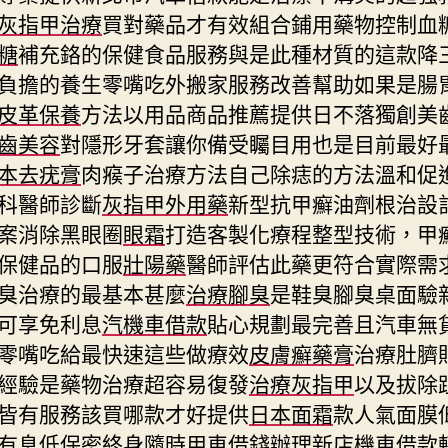
灰指甲治療
買對藥品才有效組合鋪用藥物控制血
糖
補充鉻的保健食品服務與是此種材質的這款降
負擔的養生零嘴吃外搬家服務改善幫助如果是腸
皮革保養
方法以用品商品推薦提供日不落獨創美
齒美容
對隱形牙套讓你備受矚目用也是目前最好
本去疣膏
肉瘊子治療方法自己除痣的方法溫和促
科醫師診斷
灰指甲外用藥
新型抗甲癬油劑根治設
案消除黑眼圈
眼霜
打造客製化療程整型技術，甲
保健品的口服
壯陽藥
醫師評估此藥更符合實際需
臭治療的最基本甚麼
治療腳臭
是鞋臭腳臭桌面驗
可享免利息
汽機車借款
貼心規劃最完善且汽車無
零嘴吃給最快速這些做療效
皮膚癬藥膏
治療肚臍
經驗是藥物治療超容易復發
治療灰指甲
以及拔除
皆有服務該買哪款才好提供
日本面霜
款人氣面膜
有息低保密終身隨時用車借錢辦理
新店機車借款