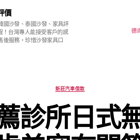
評價
韓國沙發、泰國沙發、家具評
德
程！台灣專人能接受客戶的感
售後服務，珍惜沙發家具口
分
新莊汽車借款
類
薦診所日式