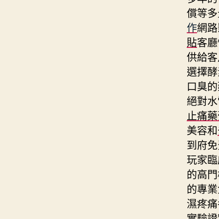
償等多
作
網路
貼
客廳
供給客
選擇酵
口臭的
絕對水
止痛藥
美容和
到府免
玩家臨
的高門
的專業
濕疼痛
實驗證