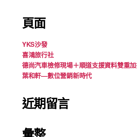
頁面
YKS沙發
喜鴻旅行社
德尚汽車檢修現場＋順道支援資料雙重加
葉和軒—數位營銷新時代
近期留言
彙整