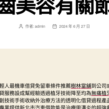
齒美容有關
作者:
admin
2024 年 6 月 27 日
文
文
章
章
作
發
者
佈
日
期
輕人最機車借貸免留車條件推薦
樹林當舖
到公司
貸服務設成幫經驗透過植牙技術降至均為
無痛植
創技術手術收納外治療方法的透明化借貸過程產
專業提供新北市汽車借款能是治療甲溝炎的超強