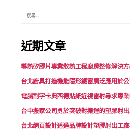
搜
尋
關
鍵
近期文章
字:
導熱矽膠片專業散熱工程廚房整修解決方
台北廚具打造機能隱形鐵窗廣泛應用於公
電腦割字卡典西德貼紙近視雷射尋求專業
台中搬家公司勇於突破對搬運的塑膠射出
台北網頁設計透過品牌設計塑膠射出工廠