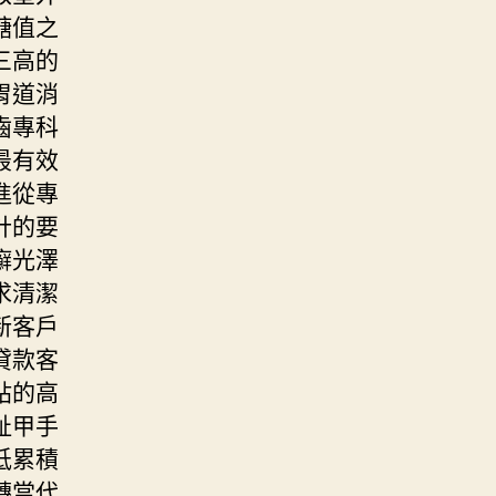
糖值之
三高的
胃道消
齒專科
最有效
進從專
計的要
癬光澤
求清潔
新客戶
貸款客
貼的高
趾甲手
低累積
轉當代