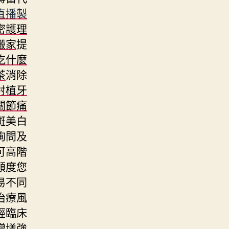
直播製
密護理
搬家
提
吃什麼
茶
消除
射植牙
關節痛
斑美白
詢問及
可高階
額度您
易不同
治療風
經臨床
贈
增強