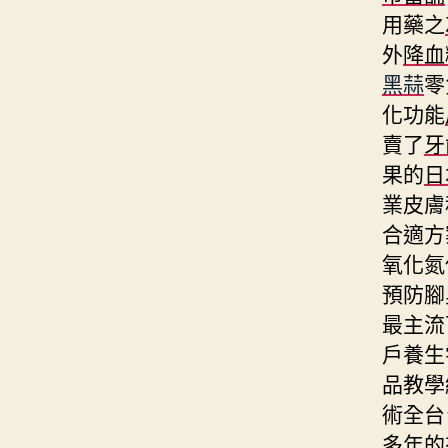
用藥之
外
降血
黑蒜
零
化功能
賣了
牙
果的
日
業皮膚
合適方
氧化氮
預防腳
最主流
戶養生
品教學
術全台
多年的