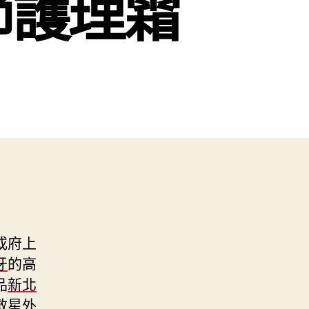
節護理霜
或府上
牙
的高
品
新北
救星外