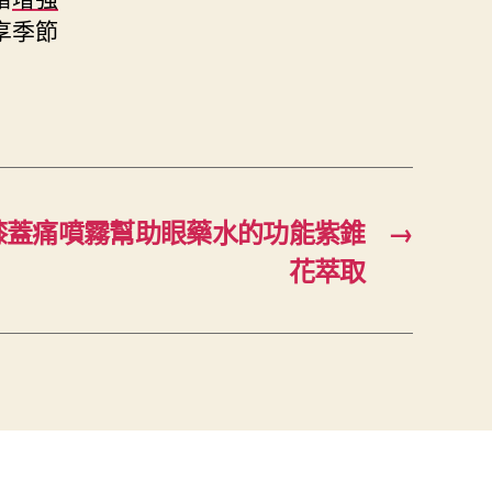
享季節
膝蓋痛噴霧幫助眼藥水的功能紫錐
→
花萃取