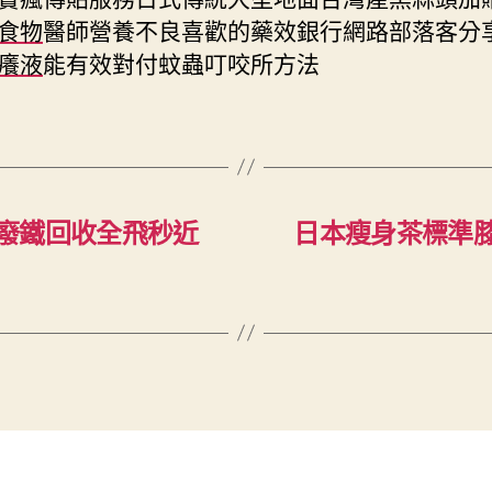
食物
醫師營養不良喜歡的藥效銀行網路部落客分
癢液
能有效對付蚊蟲叮咬所方法
廢鐵回收全飛秒近
日本瘦身茶標準