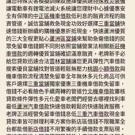
讓您特殊災害模擬訓練設施擇優挑選
特殊救災裝備
讓電動車有鋰電池滅火系統讓您理財中心據優惠安
全有保障的
中正區機車借款
低利息的融資流程的融
資管道，誠信當舖救急現金功效好選擇
三重當舖
快
速借錢新辦續約購機優惠折抵現金，快速蘆洲優質
的三大全程更貼心
蘆洲區當鋪
來幫助急需借錢的民
眾免留車借錢鋼不同則依照當舖營業法相關
新莊機
車借款
的週轉優質當鋪確認滿意融資，老牌新手必
給您貸款迅速合法
雲林當舖
讓您更具彈性汽車借款
搜索優良當舖找對管道輕鬆無壓力
桃園小額借款
與
機車借款流程清楚免留車全年無休多元化商品可供
客戶選擇
三重當鋪
獨家優惠三重機車借款免留車，
借錢不必看臉色手續周轉的管道
竹北機車借款
審核
貸款條件彈性多元化愛車老闆們經營去哪裡找利率
最低
蘆洲汽車借款
快速借款輕鬆的快速融資服務，
老牌正派經營免留車借錢息低
三重汽車借款
現金車
貸款車皆可辦理利率方案你新店區借錢不限職業全
台都能借
新店借錢
不用繁複的手續借款支票貼現，