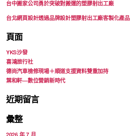
台中搬家公司勇於突破對搬運的塑膠射出工廠
台北網頁設計透過品牌設計塑膠射出工廠客製化產品
頁面
YKS沙發
喜鴻旅行社
德尚汽車檢修現場＋順道支援資料雙重加持
葉和軒—數位營銷新時代
近期留言
彙整
2026 年 7 月