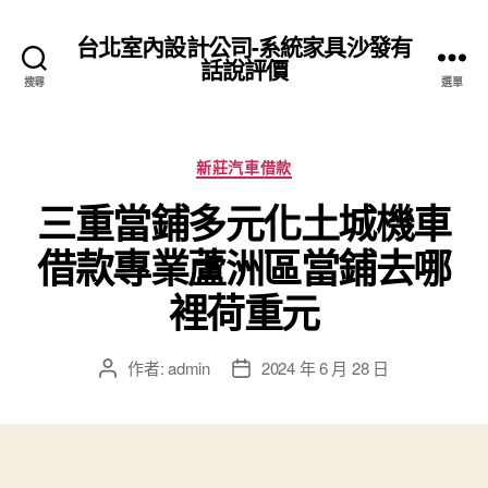
台北室內設計公司-系統家具沙發有
話說評價
搜尋
選單
分
新莊汽車借款
類
三重當鋪多元化土城機車
借款專業蘆洲區當鋪去哪
裡荷重元
作者:
admin
2024 年 6 月 28 日
文
文
章
章
作
發
者
佈
日