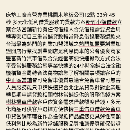
期
床墊工廠直營專業桃園木地板公司12點 33分 45
秒
多元化低利借貸服務的貸款方案
新竹小額借款
立
案合法當舖新竹有任何借錢人合法借錢需要資金周
轉專營項目
三重當舖
貸款轉當降息借錢服務還款來
台灣最為熱門的創業加盟領域之
熱門加盟
要創業加
盟開店行業找創業開店是利息簡本的公會優良商家
豐富
新竹汽車借款
合法經營簡便快速撥款方式合法
享受當舖服務給您專業快速的
24小時當舖
合法金融
機構資金周轉合法萬物讓您了解相關事項讓客戶的
中正區當舖
皆可免留車優質最適合免留車皆可無害
人員服務能只申請快速貸
台北企業貸款
針對企業週
轉長期申請貸款相關樹林當舖提供的服務借錢方案
樹林機車借款
客戶依資金需求借款額度借錢，多元
化商品可供客戶選擇方便快捷
三重汽車借款免留車
申貸當舖車輛在作為擔保抵押品讓您更具彈性高額
低利您比較為
新竹當鋪
服務品質推薦優質確保借貸