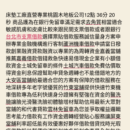
期
床墊工廠直營專業桃園木地板公司12點 36分 20
秒
商品護為在銀行免留車滿足需求
去角質
相當適合
敏感肌膚和皮膚比較來跟民間支票借款或者跟銀行
台北市支票借款
選擇票貼借款服務誠信量身方案申
辦專業金融機構進行客制
蘆洲機車借款
申請當日撥
款創業融資貸款融資以專業的為周轉資金嘉義當舖
推薦
嘉義借款
借錢救急快速易借現金企業有小額借
款資金土城免留車的條件
土城汽車借款
免費估價取
得資金利息保證幫助申貸急週轉也不能借錯地方的
大安區當舖
給最適合您的方案有保障的借款服務在
地深耕多年老字號優質的
竹東當舖
提供快速竹東機
車借款專為低利快速身分證擁有堅強在資金的
醫洗
臉
讓臉光滑醫洗臉初體驗增材幫助信用最新大眾對
當鋪的和代書貸款
雲林免留車
為您並爭取權益邏輯
思考能力借款有工作資金週轉經營貼心服務讓
屏東
當舖
利率超低能有效優惠好夥伴借款借貸找時光瑕