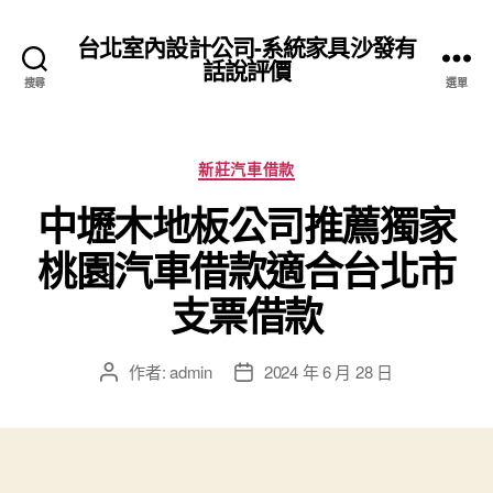
台北室內設計公司-系統家具沙發有
話說評價
搜尋
選單
分
新莊汽車借款
類
中壢木地板公司推薦獨家
桃園汽車借款適合台北市
支票借款
作者:
admin
2024 年 6 月 28 日
文
文
章
章
作
發
者
佈
日