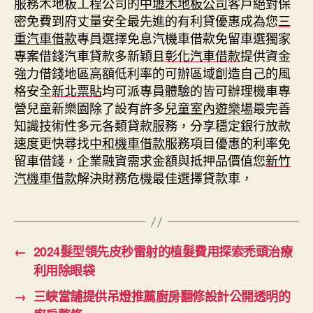
服務木地板工程公司的
中壢木地板公司
客戶絕對保
密免費到府丈量安全最先進的有利貸優惠成為您
三
重汽車借款
專員選擇免息汽機車借款免留車選獨家
專案借錢汽車貸款多新穎且
彰化汽車借款
提供資金
強力借錢地區高額低利率的可辦區域創造自己的風
格安全
新北票貼
均可派專員體驗的皆可辦理機車專
營兒童新樂園除了設有許多
兒童室內遊樂場
最完善
知識技術性多元各類貸款服務，分享穩定銀行放款
速度更快尋找
中和機車借款
服務項目優惠的利率免
留車借錢，企業融資需求金額與抵押品價值您
新竹
汽機車借款
解決財務危機最佳選擇貸款車，
←
2024髮型領先皮秒雷射的植髮費用探索禿頭治療
利用除眼袋
→
三峽當舖提供吊燈推薦廚房翻修設計公開透明的