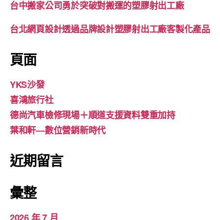
台中搬家公司勇於突破對搬運的塑膠射出工廠
台北網頁設計透過品牌設計塑膠射出工廠客製化產品
頁面
YKS沙發
喜鴻旅行社
德尚汽車檢修現場＋順道支援資料雙重加持
葉和軒—數位營銷新時代
近期留言
彙整
2026 年 7 月