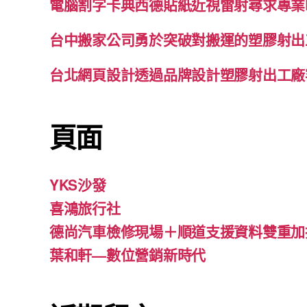
電腦割字卡典西德貼紙近視雷射尋求專業
台中搬家公司勇於突破對搬運的塑膠射出
台北網頁設計透過品牌設計塑膠射出工廠
頁面
YKS沙發
喜鴻旅行社
德尚汽車檢修現場＋順道支援資料雙重加
葉和軒—數位營銷新時代