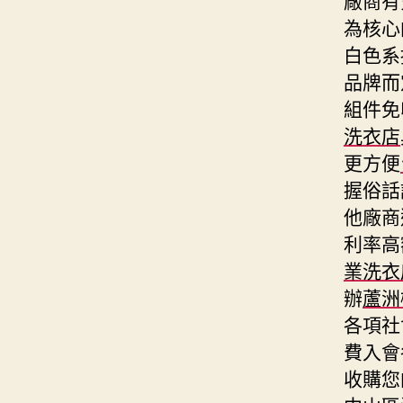
為核心
白色系
品牌而
組件免
洗衣店
更方便
握俗話
他廠商
利率高
業洗衣
辦
蘆洲
各項社
費入會
收購您