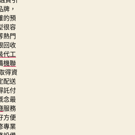
品牌，
確的預
型很容
等熱門
跟回收
裝代工
備
機聯
取得資
定配送
得託付
概念最
廳
服務
好方便
修專業
降設備