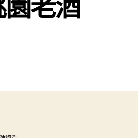
桃園老酒
融資引