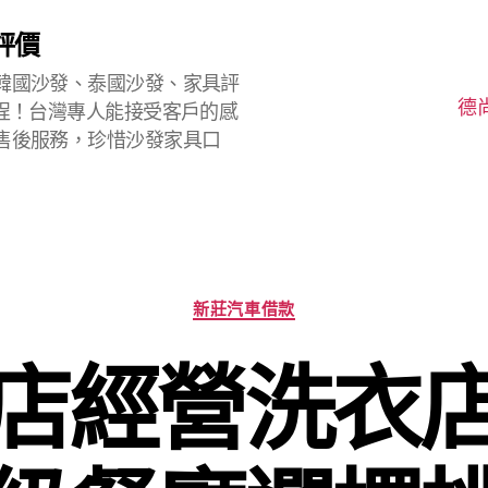
評價
韓國沙發、泰國沙發、家具評
德
程！台灣專人能接受客戶的感
售後服務，珍惜沙發家具口
分
新莊汽車借款
類
店經營洗衣