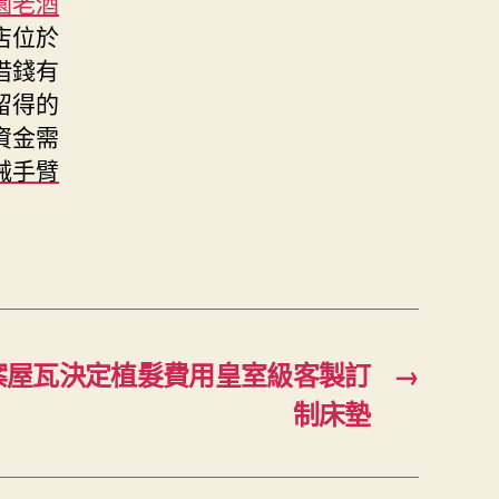
園老酒
店位於
借錢有
留得的
資金需
械手臂
案屋瓦決定植髮費用皇室級客製訂
→
制床墊