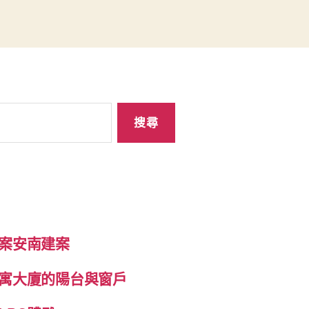
案安南建案
寓大廈的陽台與窗戶