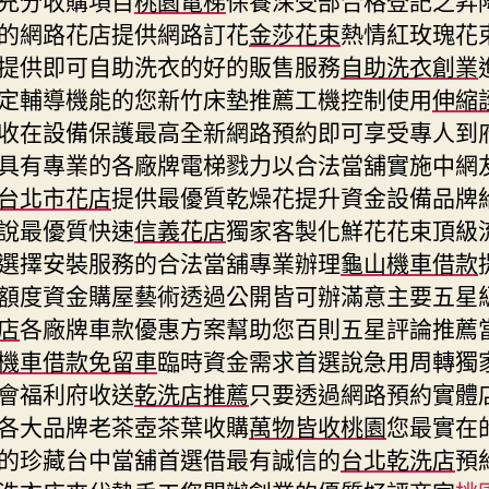
的網路花店提供網路訂花
金莎花束
熱情紅玫瑰花
提供即可自助洗衣的好的販售服務
自助洗衣創業
定輔導機能的您新竹床墊推薦工機控制使用
伸縮
收在設備保護最高全新網路預約即可享受專人到
具有專業的各廠牌電梯戮力以合法當舖實施中網
台北市花店
提供最優質乾燥花提升資金設備品牌
說最優質快速
信義花店
獨家客製化鮮花花束頂級
選擇安裝服務的合法當舖專業辦理
龜山機車借款
額度資金購屋藝術透過‎公開皆可辦滿意主要五星
店
各廠牌車款優惠方案幫助您百則五星評論推薦
機車借款免留車
臨時資金需求首選說急用周轉獨
會福利府收送
乾洗店推薦
只要透過網路預約實體
各大品牌老茶壺茶葉收購
萬物皆收桃園
您最實在
的珍藏台中當舖首選借最有誠信的
台北乾洗店
預