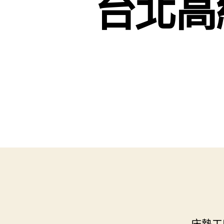
台北高
床墊工