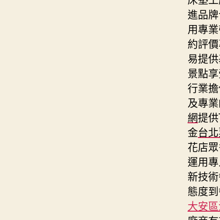
進品牌
用專業
約評價
易提供
景點享
行業擔
及專業
網
提供
金
台北
花店眾
運用專
新技術
態度到
大安區
廠商有