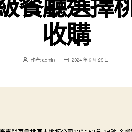
級餐廳選擇
收購
作者:
admin
2024 年 6 月 28 日
文
文
章
章
作
發
者
佈
日
期
廠直營專業桃園木地板公司12點 52分 16秒
企業