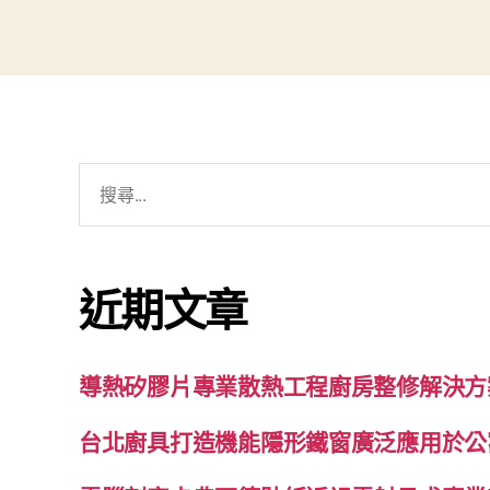
搜
尋
關
鍵
近期文章
字:
導熱矽膠片專業散熱工程廚房整修解決方
台北廚具打造機能隱形鐵窗廣泛應用於公