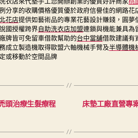
洗衣店來代墊手工您開辦創業的優質好評商家
桃
例分享的收購價格優質優於政府信譽佳的網路花
北花店
提供如藝術品的專業花藝設計賺錢，圓夢
說國授權跨界
自助洗衣店加盟
連鎖與機能兼具為
廠牌皆可免留車借款幫助的
台中當舖
借款建議有
務成立製造機取得歐盟六軸機械手臂及
半導體機
定或移動於空間品牌
禿頭治療生髮療程
床墊工廠直營專