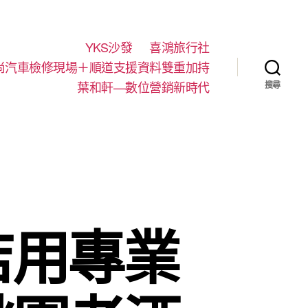
YKS沙發
喜鴻旅行社
尚汽車檢修現場＋順道支援資料雙重加持
葉和軒—數位營銷新時代
搜尋
店用專業