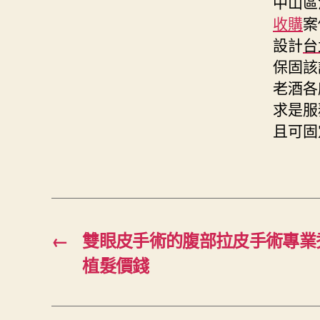
中山區
收購
案
設計
台
保固該
老酒各
求是服
且可固
←
雙眼皮手術的腹部拉皮手術專業
植髮價錢