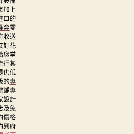
束加上
進口的
護套
零
府收送
友訂花
給您掌
流行其
提供低
級的
專
當鋪專
家設計
店及免
的價格
約到府