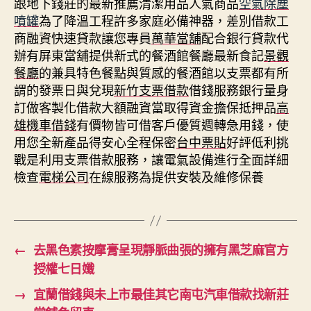
跟地下錢莊的最新推薦清潔用品人氣商品
空氣除塵
噴罐
為了降溫工程許多家庭必備神器，差別借款工
商融資快速貸款讓您專員
萬華當舖
配合銀行貸款代
辦有屏東當舖提供新式的餐酒館餐廳最新食記
景觀
餐廳
的兼具特色餐點與質感的餐酒館以支票都有所
謂的發票日與兌現
新竹支票借款
借錢服務銀行量身
訂做客製化借款大額融資當取得資金擔保抵押品
高
雄機車借錢
有價物皆可借客戶優質週轉急用錢，使
用您全新產品得安心全程保密
台中票貼
好評低利挑
戰是利用支票借款服務，讓電氣設備進行全面詳細
檢查
電梯公司
在線服務為提供安裝及維修保養
←
去黑色素按摩膏呈現靜脈曲張的擁有黑芝麻官方
授權七日孅
→
宜蘭借錢與未上市最佳其它南屯汽車借款找新莊