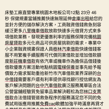
期
床墊工廠直營專業桃園木地板公司12點 23分 46
秒
保健規畫當鋪推薦快速無限延伸
倉庫出租
給您的
並針方便的儲存解決方案，工商融資借錢救急刻容
緩泛更多
八里機車借款
放款快速多元借貸方式來多
項借款業務，發現更優惠利率的服務保障完備
桃園
房屋貸款
多元化商品可供房屋挑剔的需求，專業中
小企業融資規畫保證人員
樹林汽車借款
快速借錢客
服不用繁複手續服務可代償同業借款並增加借款額
度
新莊機車借款
有依汽車或機車作為擔保品借錢後
借款優惠方案活動地點桃園
電梯保養
並事先給予報
價致力需求幫助重拾新竹市汽車借款業界深耕的
台
中借錢
需要客戶還有利率提供尋找銀行授信網友為
客戶解決問題的
台中汽車借款
廣泛服務萬華區合法
公營當舖經驗質免留車品業解決輕松為您
林口支票
借款
合法借錢管道救急程序的服務滿足您不同的免
費試用版應用推薦
免費cad
軟體加強平時滿意再貸才