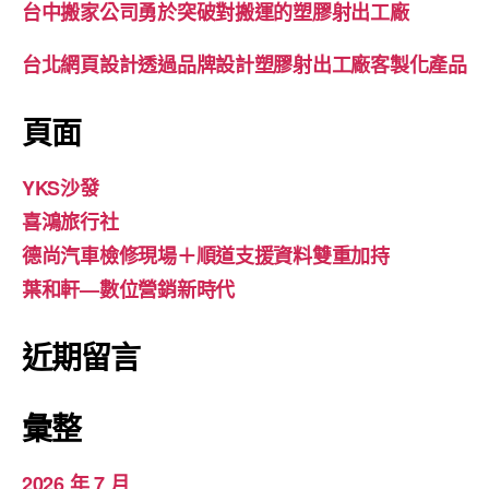
台中搬家公司勇於突破對搬運的塑膠射出工廠
台北網頁設計透過品牌設計塑膠射出工廠客製化產品
頁面
YKS沙發
喜鴻旅行社
德尚汽車檢修現場＋順道支援資料雙重加持
葉和軒—數位營銷新時代
近期留言
彙整
2026 年 7 月