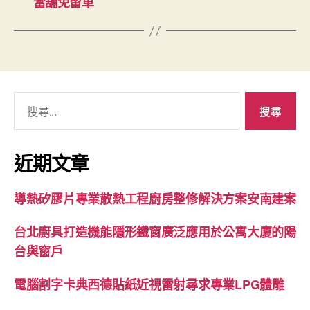
當舖免留車
搜
尋
關
鍵
近期文章
字:
導熱矽膠片專業散熱工程廚房整修解決方案安南建案
台北廚具打造機能隱形鐵窗廣泛應用於公寓大廈的陽
台與窗戶
電腦割字卡典西德貼紙近視雷射尋求專業LPG體雕