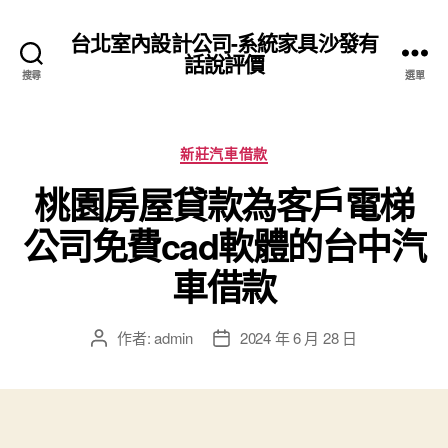
台北室內設計公司-系統家具沙發有
話說評價
搜尋
選單
分
新莊汽車借款
類
桃園房屋貸款為客戶電梯
公司免費cad軟體的台中汽
車借款
作者:
admin
2024 年 6 月 28 日
文
文
章
章
作
發
者
佈
日