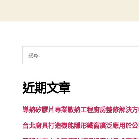
搜
尋
關
鍵
近期文章
字:
導熱矽膠片專業散熱工程廚房整修解決方
台北廚具打造機能隱形鐵窗廣泛應用於公