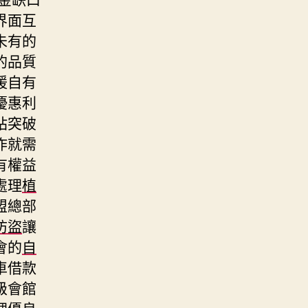
界面互
未有的
的品質
援自有
優惠利
站突破
作就需
有權益
處理
植
盟總部
防盜
讓
會的
自
車借款
級會館
理優良