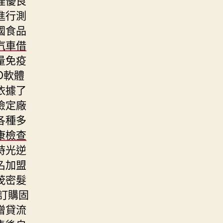
進行測
國食品
汽車借
量免疫
D軟體
依據了
檢定廠
各種多
康檢查
時光逆
名加盟
茂密髮
訂購固
增貸流