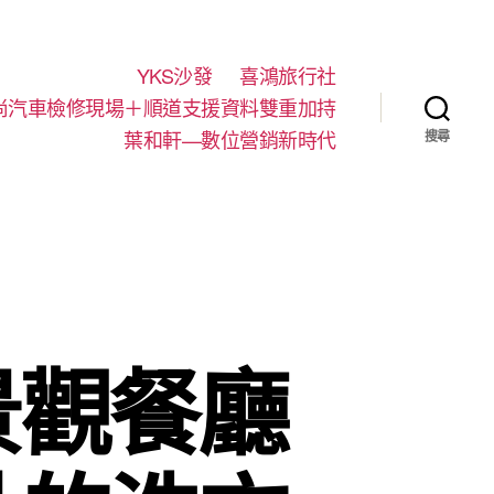
YKS沙發
喜鴻旅行社
尚汽車檢修現場＋順道支援資料雙重加持
葉和軒—數位營銷新時代
搜尋
景觀餐廳