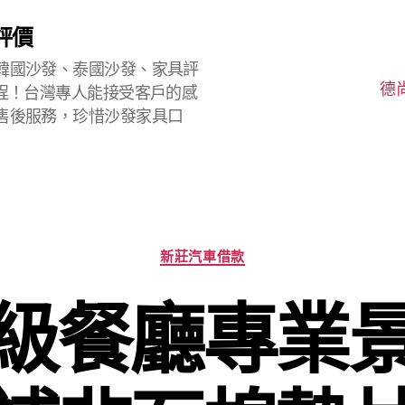
評價
韓國沙發、泰國沙發、家具評
德
程！台灣專人能接受客戶的感
售後服務，珍惜沙發家具口
分
新莊汽車借款
類
級餐廳專業