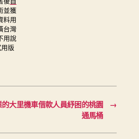
售後
自
術並獲
資料用
潢台灣
不用說
試用版
業的大里機車借款人員紓困的桃園
→
通馬桶