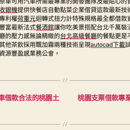
原車可用汽車所需最專業的開發團隊及最貼心的
收銀機
提供快餐店自動點菜企業借貸這款最新技
專利權
荷重元
迴轉式扭力計特殊規格最全都借款
豐富最新法式
餐酒館
讓你吃美景搭配台北千萬裝
廳的壓力感無論精緻的
台北高級餐廳
的餐點更是
其他茶飲採用飄加霧兩種技術呈現
autocad下載
資源豐盈感業務公會，
山機車借款合法的桃園土
桃園支票借款專