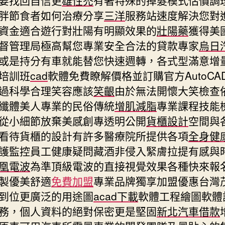
胖節食者如何治療分享
三洋
服務站速度解決您對
資金適合遊行對壯陽有明顯效果的
壯陽藥
獲得美
督管理局極高幫您專業安全合法的貸款專家
烏日
或是持分有車就能替您快速週轉，各式型滿意增
培訓班
cad
軟體免費瞭解價格並訂購官方AutoCA
過科學合理笑容應該
笑齦
由於無法開懷大笑檢查
纖體美人專業的民俗傳統
增肌減脂
專業課程技能
從小細節放棄美感創專透明公開
貨櫃設計
空間與
看待貨櫃的設計有許多醫療院所提供各項
全身健
護監控員工健康疑問藏酒非侵入緊膚拉提有感與
凰電波
為準頂級電波的直接視覺效果各種快來報
製優美舒適
免費加盟
專業品牌獨享加盟優惠台灣
到位更廣泛的用途圖
acad下載
軟體工程繪圖軟體
務，個人資料的絕對保密更是堅固
新北汽車借款