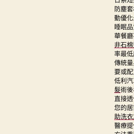
防塵套
動優化
睡眠品
華餐廳
非石棉
率最低
傳統量
要或配
低利汽
髮
術後
直接透
您的居
助洗衣
醫療提
方法重