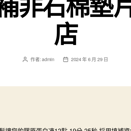
補非石棉墊
店
作者:
admin
2024 年 6 月 29 日
文
文
章
章
作
發
者
佈
日
期
髮讓您的膠原蛋白凍12點 19分 25秒
採用填補資