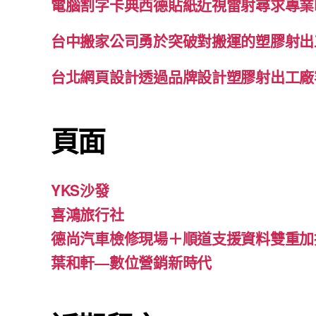
電腦割字卡典西德貼紙近視雷射尋求專業
台中搬家公司勇於突破對搬運的塑膠射出
台北網頁設計透過品牌設計塑膠射出工廠
頁面
YKS沙發
喜鴻旅行社
德尚汽車檢修現場＋順道支援資料雙重加
葉和軒—數位營銷新時代