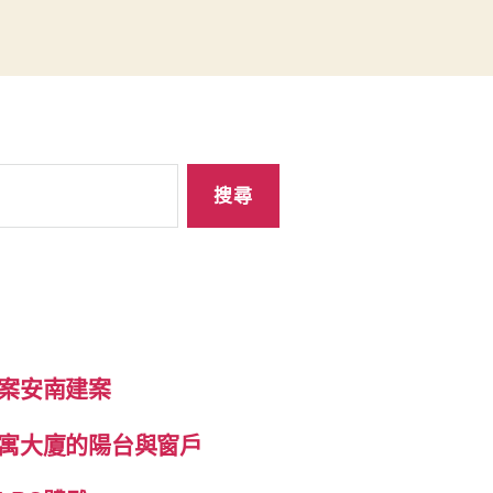
案安南建案
寓大廈的陽台與窗戶