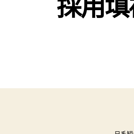
採用填
日系短