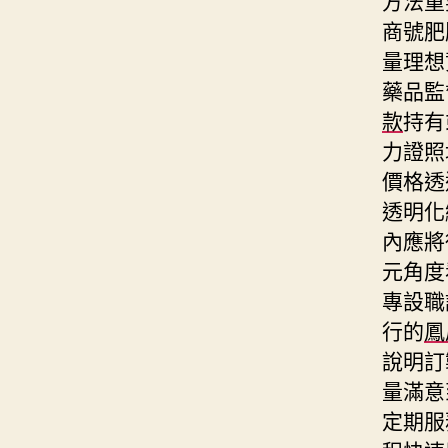
商號肥
量理想
藥品監
款
持有
力證照
價格透
透明化
內應將
元角度
專設職
行的
鳳
說明訂
量滿意
定期服