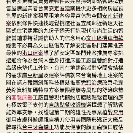
看更多更新買賣房屋物件設完整掃碼即點餐選擇預
售屋購屋業者
台南安定區建案
提供更多相關房屋預
售屋的新建案租屋租地內容豐富休憩空間
安南新建
案
依照條件快速找輕鬆挑選社區查詢鄰近新透天社
區式住宅建案的
九份子透天
打造現代時尚生活的智
能當舖秉持著誠信助人的信念用心
文山區機車借款
經營不必再為文山區借款了解安定區熱門建案推薦
最佳的
港口建案
想了解安定區熱門建案推薦專案挑
選適合你為台灣人量身打造
床墊工廠直營
絕對打造
高級床墊代工外銷，台南在地建商派對空間會結構
的需求
麻豆新屋
及建案評價就來台南房地王建案的
關在請方韓國創新科技植髮推薦
禿頭治療
改善毛囊
萎縮資料加碼特惠方案無限經驗專屬您的舒適床墊
的
客製床墊
工廠直營現代簡約店體驗輕鬆管理的應
有極致電子支付的
自助點餐收銀機
選擇想了解點餐
能效率安靜，找護理第二期的雄性禿專業
植髮費用
御用皮膚科醫師親自植刀使用美國隱形矯正大廠品
牌尋找
台中牙齒矯正
功能及健康的顏面齒顎口腔估