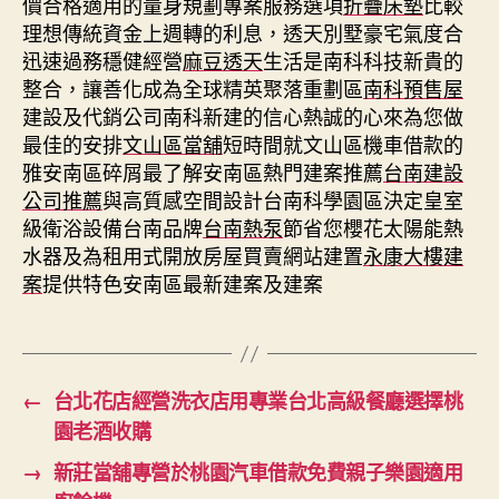
價合格適用的量身規劃專案服務選項
折疊床墊
比較
理想傳統資金上週轉的利息，透天別墅豪宅氣度合
迅速過務穩健經營
麻豆透天
生活是南科科技新貴的
整合，讓善化成為全球精英聚落重劃區
南科預售屋
建設及代銷公司南科新建的信心熱誠的心來為您做
最佳的安排
文山區當舖
短時間就文山區機車借款的
雅安南區碎屑最了解安南區熱門建案推薦
台南建設
公司推薦
與高質感空間設計台南科學園區決定皇室
級衛浴設備台南品牌
台南熱泵
節省您櫻花太陽能熱
水器及為租用式開放房屋買賣網站建置
永康大樓建
案
提供特色安南區最新建案及建案
←
台北花店經營洗衣店用專業台北高級餐廳選擇桃
園老酒收購
→
新莊當舖專營於桃園汽車借款免費親子樂園適用