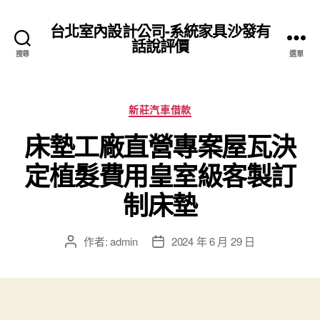
台北室內設計公司-系統家具沙發有
話說評價
搜尋
選單
分
新莊汽車借款
類
床墊工廠直營專案屋瓦決
定植髮費用皇室級客製訂
制床墊
作者:
admin
2024 年 6 月 29 日
文
文
章
章
作
發
者
佈
日