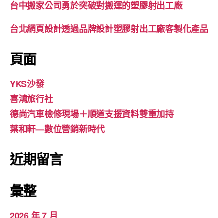
台中搬家公司勇於突破對搬運的塑膠射出工廠
台北網頁設計透過品牌設計塑膠射出工廠客製化產品
頁面
YKS沙發
喜鴻旅行社
德尚汽車檢修現場＋順道支援資料雙重加持
葉和軒—數位營銷新時代
近期留言
彙整
2026 年 7 月