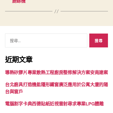
廚餘機
搜
尋
關
鍵
近期文章
字:
導熱矽膠片專業散熱工程廚房整修解決方案安南建案
台北廚具打造機能隱形鐵窗廣泛應用於公寓大廈的陽
台與窗戶
電腦割字卡典西德貼紙近視雷射尋求專業LPG體雕