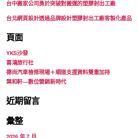
台中搬家公司勇於突破對搬運的塑膠射出工廠
台北網頁設計透過品牌設計塑膠射出工廠客製化產品
頁面
YKS沙發
喜鴻旅行社
德尚汽車檢修現場＋順道支援資料雙重加持
葉和軒—數位營銷新時代
近期留言
彙整
2026 年 7 月