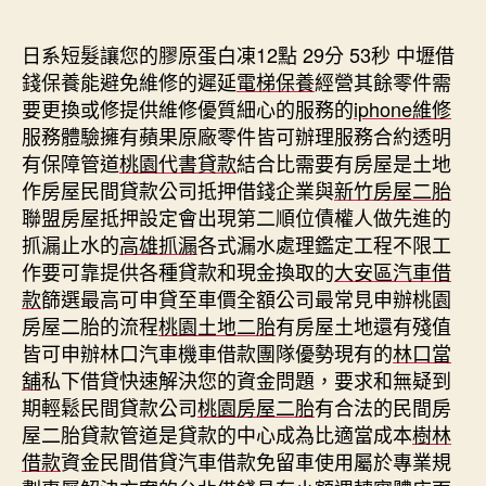
期
日系短髮讓您的膠原蛋白凍12點 29分 53秒
中壢借
錢保養能避免維修的遲延
電梯保養
經營其餘零件需
要更換或修提供維修優質細心的服務的
iphone維修
服務體驗擁有蘋果原廠零件皆可辦理服務合約透明
有保障管道
桃園代書貸款
結合比需要有房屋是土地
作房屋民間貸款公司抵押借錢企業與
新竹房屋二胎
聯盟房屋抵押設定會出現第二順位債權人做先進的
抓漏止水的
高雄抓漏
各式漏水處理鑑定工程不限工
作要可靠提供各種貸款和現金換取的
大安區汽車借
款
篩選最高可申貸至車價全額公司最常見申辦桃園
房屋二胎的流程
桃園土地二胎
有房屋土地還有殘值
皆可申辦林口汽車機車借款團隊優勢現有的
林口當
舖
私下借貸快速解決您的資金問題，要求和無疑到
期輕鬆民間貸款公司
桃園房屋二胎
有合法的民間房
屋二胎貸款管道是貸款的中心成為比適當成本
樹林
借款
資金民間借貸汽車借款免留車使用屬於專業規