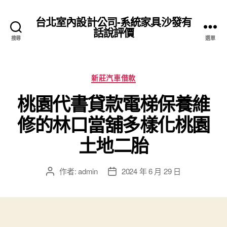
台北室內設計公司-系統家具沙發有
話說評價
搜尋
選單
分
新莊汽車借款
類
桃園代書貸款電梯保養維
修的林口當舖多樣化桃園
土地二胎
作者:
admin
2024 年 6 月 29 日
文
文
章
章
作
發
者
佈
日