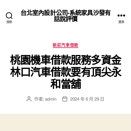
台北室內設計公司-系統家具沙發有
話說評價
搜尋
選單
分
新莊汽車借款
類
桃園機車借款服務多資金
林口汽車借款要有頂尖永
和當舖
作者:
admin
2024 年 6 月 29 日
文
文
章
章
作
發
者
佈
日