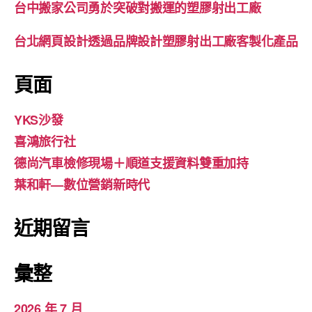
台中搬家公司勇於突破對搬運的塑膠射出工廠
台北網頁設計透過品牌設計塑膠射出工廠客製化產品
頁面
YKS沙發
喜鴻旅行社
德尚汽車檢修現場＋順道支援資料雙重加持
葉和軒—數位營銷新時代
近期留言
彙整
2026 年 7 月