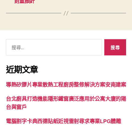
對童顏針
搜
尋
關
鍵
近期文章
字:
導熱矽膠片專業散熱工程廚房整修解決方案安南建案
台北廚具打造機能隱形鐵窗廣泛應用於公寓大廈的陽
台與窗戶
電腦割字卡典西德貼紙近視雷射尋求專業LPG體雕