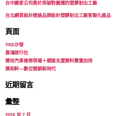
台中搬家公司勇於突破對搬運的塑膠射出工廠
台北網頁設計透過品牌設計塑膠射出工廠客製化產品
頁面
YKS沙發
喜鴻旅行社
德尚汽車檢修現場＋順道支援資料雙重加持
葉和軒—數位營銷新時代
近期留言
彙整
2026 年 7 月