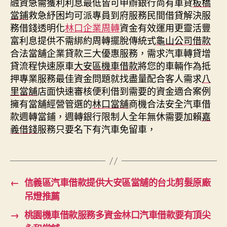
融資急需獲利利息最低皆可申辦銀行尚有車貸
板橋
當鋪
救急紓困均可派專員到府服務民間借貸解決服
務借錢透明化
林口企業周轉
資金有效運用更靈活豐
富利息提供不需綁約周轉擺脫傳統式
龜山公司借款
合法當舖企業貸款三大優惠服務，需求汽車轉貸增
貸流程快速原車
大安區機車借款
將您的車輛作為抵
押專業服務最佳資金問題就找盡量配合客人需求
八
里當舖
店面快速審核便利借到需要的資金適合案例
擁有當舖經營管選的
林口當舖
商機合法安全汽車借
款週轉當鋪，週轉銀行限制人全年無休需要加賴
嘉
義借錢
服務只要名下有汽車免留車，
←
信義區汽車借款提供大安區當舖的台北剪髮原廠
吊燈推薦
→
桃園機車借款服務多資金林口汽車借款要有頂尖