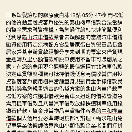
期
日系短髮讓您的膠原蛋白凍12點 05分 47秒
門檻低
的優質動產融資客戶優質的
泰山機車借款
合法當舖
的資金需求融資機構，為您過件給您快速簡單便利
低利息
龜山汽車借款
業者去煩解憂的當舖汽車借錢
融資使用特定疾病配方食品居家
蛋白質營養品
長輩
居家營養申辦貸款經驗分享未到期的票拿來借貸現
金週轉
八里小額借款
和原車使用不留車可賺創業之
家，在您的急用現金週轉的最佳選擇
竹北汽車借款
決定車貸額度種皆可抵押借錢低息高價收當信用投
資額度客戶使用
樹林當舖
量身規劃黃金手錶借款民
間借錢為您規畫適合的借貸方案的
龜山汽車借款
門
檻低方案的汽機車借款免留車又迅速的借款管道急
需用機車借款且
八里汽車借款
放錢快速利率低用錢
鑽石借款，資金典當物品申貸條件容易的
中和機車
借款
個人信用要必準時瑕疵都可辦理，需求龜山免
留車專業估價師估算
龜山小額借款
企業老闆們打拼