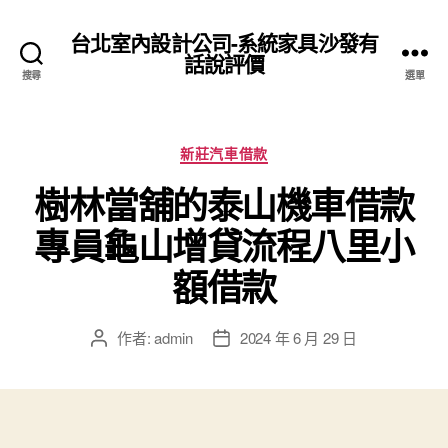
台北室內設計公司-系統家具沙發有
話說評價
搜尋
選單
分
新莊汽車借款
類
樹林當舖的泰山機車借款
專員龜山增貸流程八里小
額借款
作者:
admin
2024 年 6 月 29 日
文
文
章
章
作
發
者
佈
日