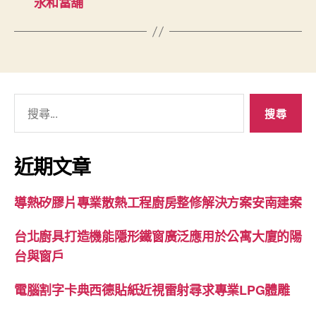
永和當舖
搜
尋
關
鍵
近期文章
字:
導熱矽膠片專業散熱工程廚房整修解決方案安南建案
台北廚具打造機能隱形鐵窗廣泛應用於公寓大廈的陽
台與窗戶
電腦割字卡典西德貼紙近視雷射尋求專業LPG體雕