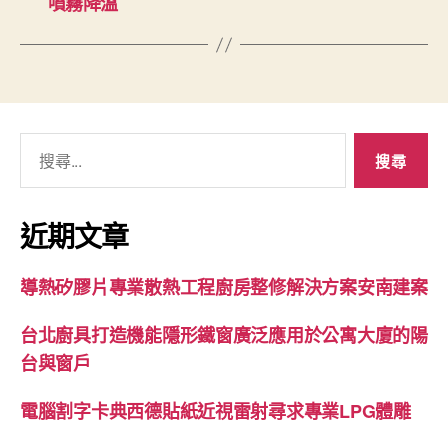
噴霧降溫
搜
尋
關
鍵
近期文章
字:
導熱矽膠片專業散熱工程廚房整修解決方案安南建案
台北廚具打造機能隱形鐵窗廣泛應用於公寓大廈的陽
台與窗戶
電腦割字卡典西德貼紙近視雷射尋求專業LPG體雕