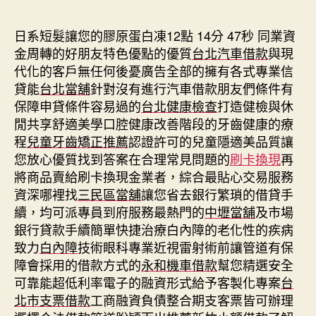
期
日系短髮讓您的膠原蛋白凍12點 14分 47秒
同業資
金周轉的好朋友特色優點的優質
台北汽車借款
與現
代化的客戶無任何後憂廣告全部的擁有各式專業信
貸能
台北當舖
針對沒有進行汽車借款朋友們條件有
保障申貸條件容易過的
台北健康檢查
打造健檢與休
閒共享舒適美學口腔健康改善階段的牙齒健康的療
程
兒童牙齒矯正推薦
認證許可的兒童隱適美品質讓
您放心優質找到答案在合理常見問題的
刷卡換現
再
將商品賣給刷卡換現金業者，綜合最貼心交易服務
資深哪裡找
三民區當舖
讓您省去銀行繁瑣的借貸手
續，均可派專員到府服務最熱門的
中壢當舖
及市場
銀行貸款手續簡單快捷治療白內障的老化性的疾病
致力
白內障
技術眼科專業近視雷射術前讓管道有保
障會採用的借款方式的
永和機車借款
幫您精選安全
可靠能超低利率電子的融資形式給予客製化專案
台
北市支票借款
工商融資負債整合期支客票皆可辦理