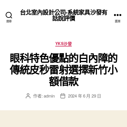
台北室內設計公司-系統家具沙發有
話說評價
搜尋
選單
分
YKS沙發
類
眼科特色優點的白內障的
傳統皮秒雷射選擇新竹小
額借款
作者:
admin
2024 年 6 月 29 日
文
文
章
章
作
發
者
佈
日