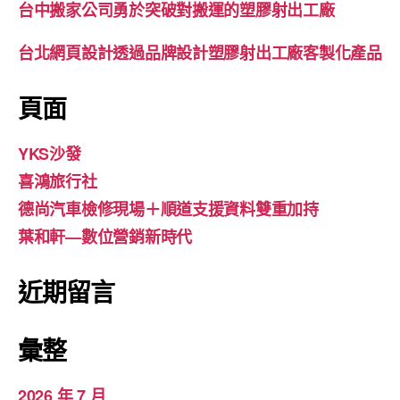
台中搬家公司勇於突破對搬運的塑膠射出工廠
台北網頁設計透過品牌設計塑膠射出工廠客製化產品
頁面
YKS沙發
喜鴻旅行社
德尚汽車檢修現場＋順道支援資料雙重加持
葉和軒—數位營銷新時代
近期留言
彙整
2026 年 7 月