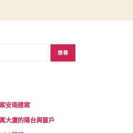
案安南建案
寓大廈的陽台與窗戶