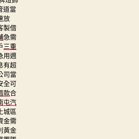
管道當
速放
客製借
舖
急需
戶
三重
急用週
息有超
公司當
安全可
借款
合
南屯汽
土城區
資金需
利黃金
業團隊