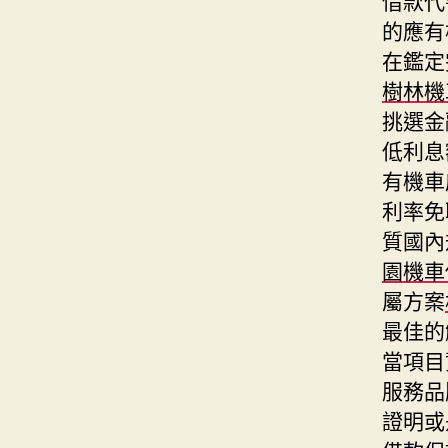
的應有
在鑑定
樹林機
挑選金
低利息
有機車
利率免
質國內
園機車
屬方案
最佳的
當項目
服務品
證明或