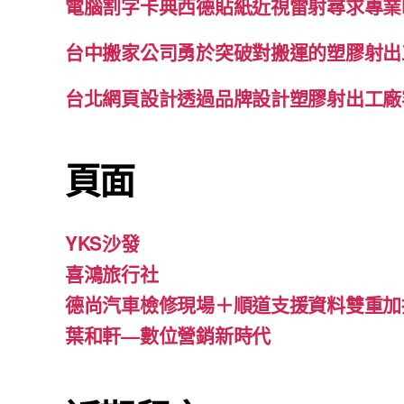
電腦割字卡典西德貼紙近視雷射尋求專業
台中搬家公司勇於突破對搬運的塑膠射出
台北網頁設計透過品牌設計塑膠射出工廠
頁面
YKS沙發
喜鴻旅行社
德尚汽車檢修現場＋順道支援資料雙重加
葉和軒—數位營銷新時代