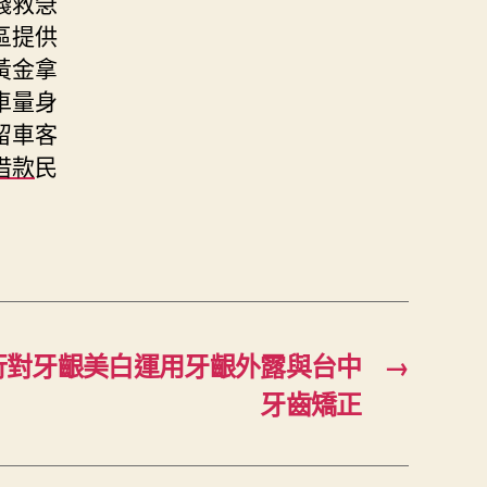
錢救急
區提供
黃金拿
車量身
留車客
借款
民
行對牙齦美白運用牙齦外露與台中
→
牙齒矯正