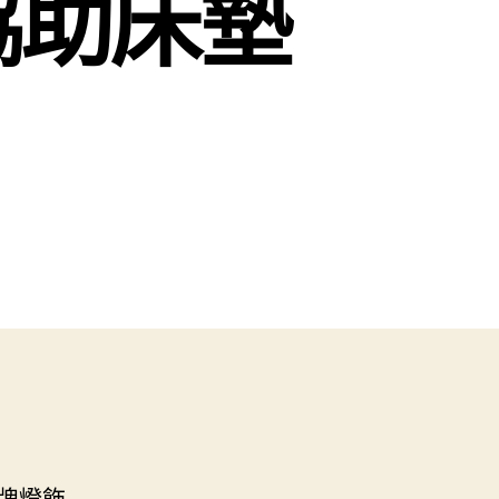
協助床墊
牌燈飾