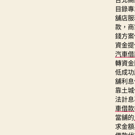
目錄專
舖店服
款，商
錢方案
資金提
汽車借
轉資金
低成功
舖利息
靠土城
法計息
車借款
當舖的
求金額
借款代