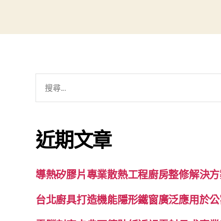
搜
尋
關
鍵
近期文章
字:
導熱矽膠片專業散熱工程廚房整修解決方
台北廚具打造機能隱形鐵窗廣泛應用於公