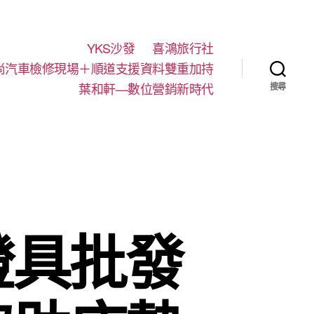
YKS沙發
喜鴻旅行社
尚汽車檢修現場＋順道支援資料雙重加持
葉和軒—數位營銷新時代
搜尋
燈具批發