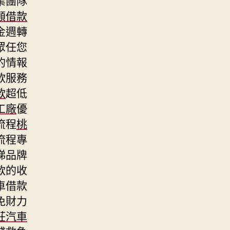
額借款
金週轉
眾任您
的情報
款服務
款
超低
工廠
優
流程
桃
流程專
梯品牌
款的收
車借款
免財力
莊汽車