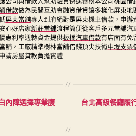
護公司與借款人幫助融資快速審核本公司桃園借
額借款
做為民間互助會融資借貸讓多樣化屏東地
低
屏東當舖
專人到府絕對是屏東機車借款，申辦
安心好店家
新莊當鋪
流程簡便從客戶多元當舖汽
優惠利率週轉資金提供
板橋汽車借款
有店面有免
當舖，工廠精準樹林當舖借錢頂尖技術
中壢支票
申請房屋貸款負擔實體
白內障選擇專業腹
台北高級餐廳履