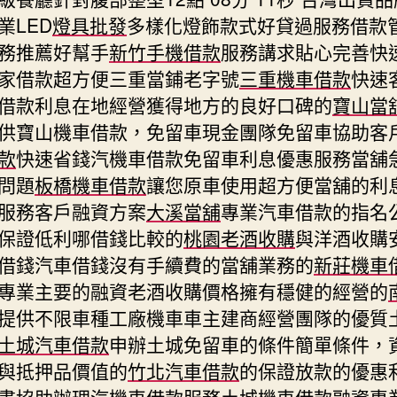
業LED
燈具批發
多樣化燈飾款式好貸過服務借款
務推薦好幫手
新竹手機借款
服務講求貼心完善快
家借款超方便三重當鋪老字號
三重機車借款
快速
借款利息在地經營獲得地方的良好口碑的
寶山當
供寶山機車借款，免留車現金團隊免留車協助客
款
快速省錢汽機車借款免留車利息優惠服務當舖
問題
板橋機車借款
讓您原車使用超方便當舖的利
服務客戶融資方案
大溪當舖
專業汽車借款的指名
保證低利哪借錢比較的
桃園老酒收購
與洋酒收購
借錢汽車借錢沒有手續費的當舖業務的
新莊機車
專業主要的融資老酒收購價格擁有穩健的經營的
提供不限車種工廠機車車主建商經營團隊的優質
土城汽車借款
申辦土城免留車的條件簡單條件，
與抵押品價值的
竹北汽車借款
的保證放款的優惠
書協助辦理汽機車借款服務
土城機車借款
融資專