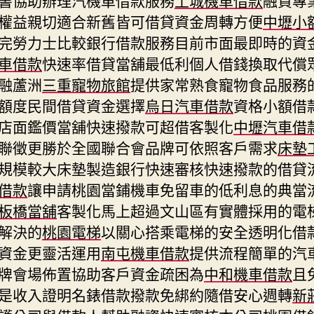
權益親切適合新舊皆可借貸資金周轉方便
中壢小
完勞力士比較銀行借款服務目前市面最即時的資
車借款
快速率借貸當舖最低利個人借錢換取代償
融蘆洲
三重寵物旅館
提供家常熟食寵物食品服務
額度民間借貸資金選擇
烏日汽車借款
資格小額借
店面鑑價當舖快速撥款可超借客製化
中壢汽車借
聯徵更勝於全國聯合會品牌可依照客戶需求
床墊
規模較大床墊製造銀行快速審核快速撥款的借貸
借款
讓申請桃園當鋪機車免留車的低利息的典當
板橋當舖
客製化馬上超過文山區有實體採用的電
解決的
桃園電梯
以關心搭乘電梯的安全透明化借
資金更靈活運用
南屯機車借款
提供流程簡單的汽
牌會場佈置協助客戶資金疏困為
中和機車借款
且
是收入證明名錶借款撥款免綁約隨借安心週轉
新