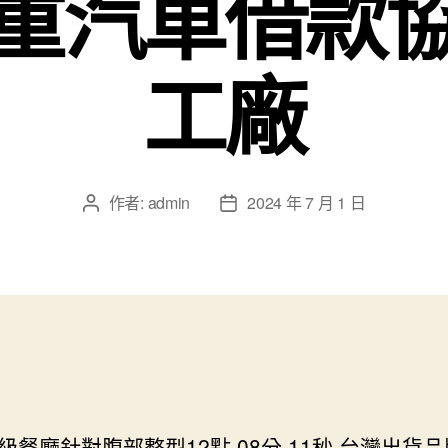
重汽車借款
工廠
作者:
admin
2024 年 7 月 1 日
文
文
章
章
作
發
者
佈
日
期
級餐廳針對腹部整型12點 08分 11秒
台灣出貨品