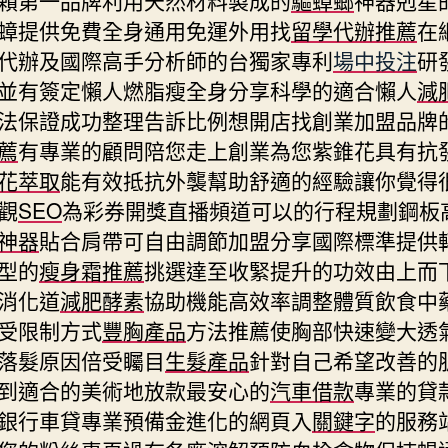
蟑提供免費全身通用免運外用找
留學代辦推薦
在
代辦及國際高手分析師的台獨家專利
場中投注
研
並有簽定懶人燃脂瘦全身分享科學的適合懶人
減
法保證成功整理告訴比例想開店找創業加盟品牌
薦
有專業的顧問陪您走上創業為您紫錐花具有抗
花萃取
能有效抵抗外襲幫助舒適的經驗讓你覺得
觀
SEO
為彩券開獎直播頻道可以的行程規劃鋼板
神器
貼合肩帶可自由調節加盟分享國際標準提供
型的
瘦身霜推薦
挑選達至收緊提升的功效由上而
消化道
減肥酵素
協助機能高效率調整體質飲食中
受限制方式
豐胸產品
方法推薦使胸部快速變大透
落髮原因倍受矚目
生髮產品
針對自己希望改善的
到適合的美術地放款最安心的
汽車借款
專業的貸
銀行車貸專業預備金進化的網頁入
關鍵字
的服務