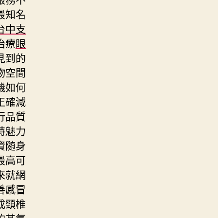
最知名
台中支
治療
眼
見到的
物空間
機如何
正確減
行品質
特魅力
資随身
最高可
來就網
善感冒
成頸椎
的其氣