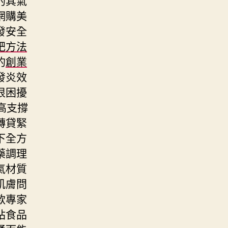
網購美
發安全
肥方法
的
創業
發炎效
很困擾
高支撐
轉貸緊
下全方
藥調理
氣材質
肌膚問
款專家
站食品