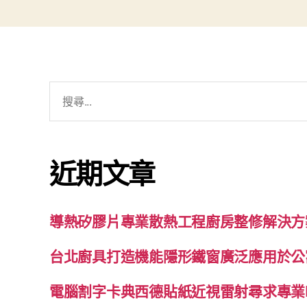
搜
尋
關
鍵
近期文章
字:
導熱矽膠片專業散熱工程廚房整修解決方
台北廚具打造機能隱形鐵窗廣泛應用於公
電腦割字卡典西德貼紙近視雷射尋求專業