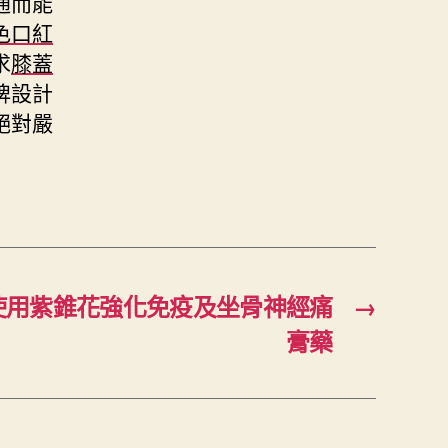
通而能
色口紅
求
膝蓋
牌設計
絕對嚴
使用紫錐花強化免疫及坐骨神經痛
→
膏藥