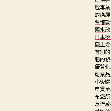
遺專業
的痛經
票借款
藥水
改
日本瘦
擺上幾
有別的
肥的發
優質化
創業品
小灸罐
申貸至
布您所
及流感
骨質信