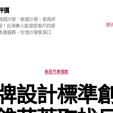
評價
韓國沙發、泰國沙發、家具評
德
程！台灣專人能接受客戶的感
售後服務，珍惜沙發家具口
分
新莊汽車借款
類
牌設計標準