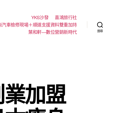
YKS沙發
喜鴻旅行社
尚汽車檢修現場＋順道支援資料雙重加持
葉和軒—數位營銷新時代
搜尋
創業加盟