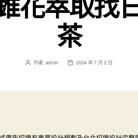
錐花萃取找
茶
作者:
admin
2024 年 7 月 2 日
文
文
章
章
作
發
者
佈
日
期
式廣告招牌有專業設計規劃及
台北招牌設計
完整