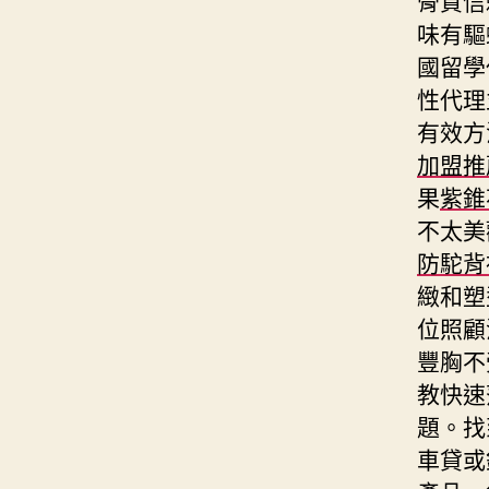
味有驅
國留學
性代理
有效方
加盟推
果
紫錐
不太美
防駝背
緻和塑
位照顧
豐胸不
教快速
題。找
車貸或