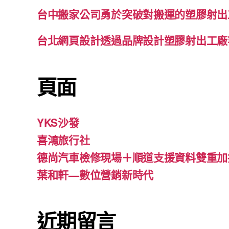
台中搬家公司勇於突破對搬運的塑膠射出
台北網頁設計透過品牌設計塑膠射出工廠
頁面
YKS沙發
喜鴻旅行社
德尚汽車檢修現場＋順道支援資料雙重加
葉和軒—數位營銷新時代
近期留言