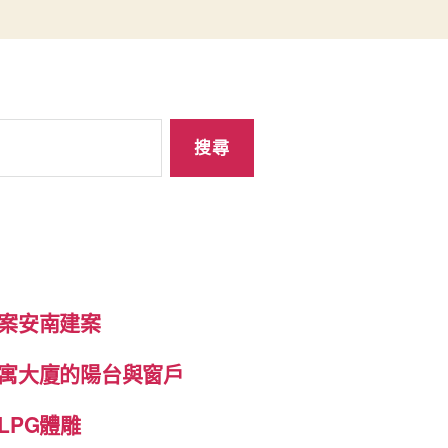
案安南建案
寓大廈的陽台與窗戶
LPG體雕