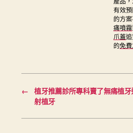
產品，
有效預
的方案
痛噴霧
爪蓋
追
的
免費
←
植牙推薦診所專科賣了無痛植牙
射植牙