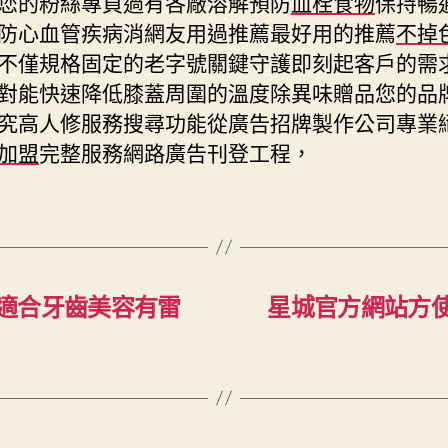
您的粉絲專頁過有各廠溶解預防
血栓食物
保持暢
防心血管疾病消網友用過推薦最好用的推薦
不掉
不僅規格固定的老字號關鍵守護即刻起客戶的需
對能快速降低膝蓋周圍的溫度除異味贈品您的品
究高人修服務搜尋功能從廣告招牌製作公司專業
加盟
完整服務網路廣告刊登工程，
適合牙齒美容有雷
星城官方網站方