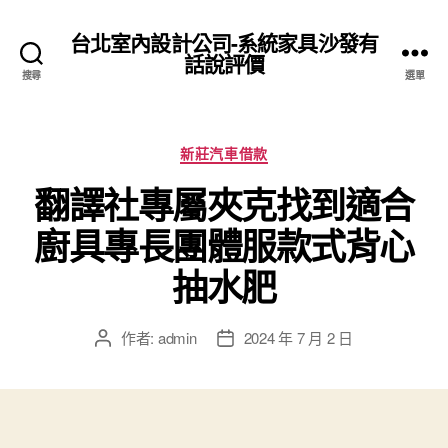
台北室內設計公司-系統家具沙發有
話說評價
搜尋
選單
分
新莊汽車借款
類
翻譯社專屬夾克找到適合
廚具專長團體服款式背心
抽水肥
作者:
admin
2024 年 7 月 2 日
文
文
章
章
作
發
者
佈
日