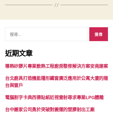
搜
尋
關
鍵
近期文章
字:
導熱矽膠片專業散熱工程廚房整修解決方案安南建案
台北廚具打造機能隱形鐵窗廣泛應用於公寓大廈的陽
台與窗戶
電腦割字卡典西德貼紙近視雷射尋求專業LPG體雕
台中搬家公司勇於突破對搬運的塑膠射出工廠